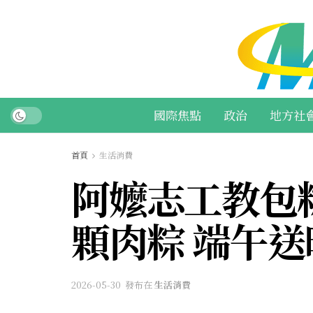
國際焦點
政治
地方社
首頁
生活消費
阿嬤志工教包
顆肉粽 端午
2026-05-30
發布在
生活消費