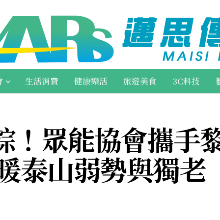
會
生活消費
健康樂活
旅遊美食
3C科技
粽！眾能協會攜手黎
送暖泰山弱勢與獨老