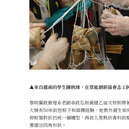
▲來自越南的學生陳秋緣，在眾能創新協會志工阿
黎明餐飲管理系老師卓政弘和黃健乙這次特別帶著
大姊有50年的包粽子和做粿經驗，她教外籍生如
將粽葉對折凹成一個槽型，再放入蒸熟扮香料的
要摺出四角形狀。