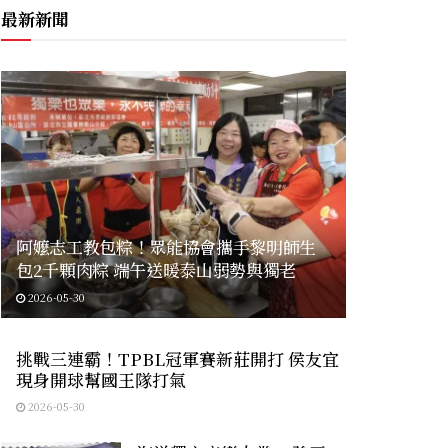
最新新聞
阿嬤志工教包粽！眾能協會攜手黎明師生
包2千顆肉粽 端午送暖泰山弱勢與獨老
2026-05-30
挑戰三連霸！TPBL冠軍賽新莊開打 侯友宜
現身開球幫國王隊打氣
2026-05-30