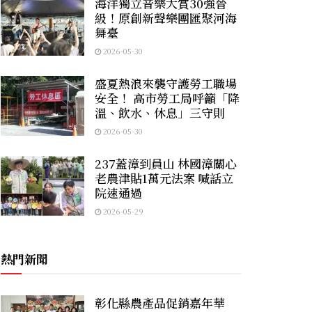
海洋獨立音樂大賞30強晉
級！原創新聲樂團匯聚河海
舞臺
2026-05-30
盛夏熱浪來襲守護勞工職場
安全！ 高市勞工局呼籲「降
溫、飲水、休息」三守則
2026-05-30
237蓋漳到員山 林國漳關心
老農津貼1萬元法案 喊話立
院速通過
2026-05-29
熱門新聞
彰化縣農產品促銷嘉年華