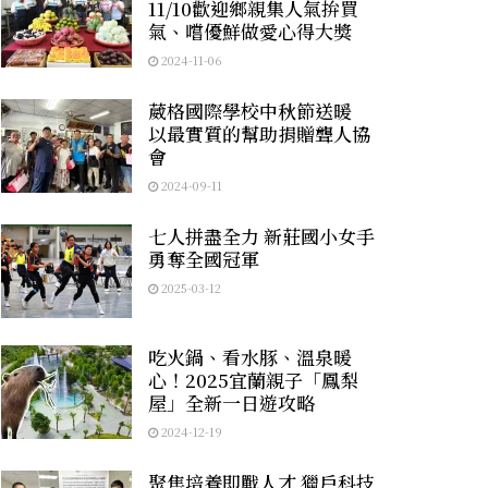
11/10歡迎鄉親集人氣拚買
氣、嚐優鮮做愛心得大獎
2024-11-06
葳格國際學校中秋節送暖
以最實質的幫助捐贈聾人協
會
2024-09-11
七人拼盡全力 新莊國小女手
勇奪全國冠軍
2025-03-12
吃火鍋、看水豚、溫泉暖
心！2025宜蘭親子「鳳梨
屋」全新一日遊攻略
2024-12-19
聚焦培養即戰人才 獵戶科技