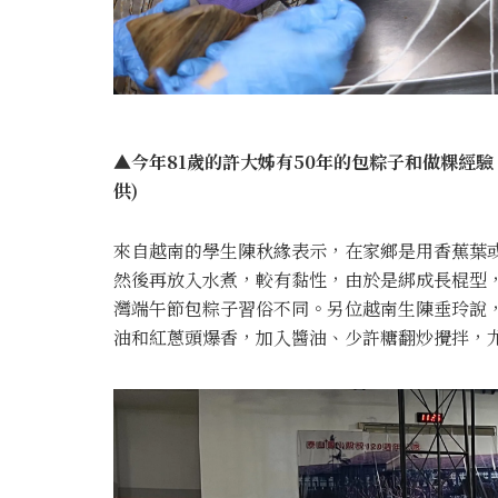
▲今年81歲的許大姊有50年的包粽子和做粿經驗
供)
來自越南的學生陳秋緣表示，在家鄉是用香蕉葉
然後再放入水煮，較有黏性，由於是綁成長棍型
灣端午節包粽子習俗不同。另位越南生陳垂玲說
油和紅蔥頭爆香，加入醬油、少許糖翻炒攪拌，