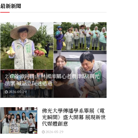
最新新聞
237蓋漳到員山 林國漳關心老農津貼1萬元
法案 喊話立院速通過
2026-05-29
佛光大學傳播學系畢展《電
光瞬間》盛大開幕 展現新世
代媒體創意
2026-05-29