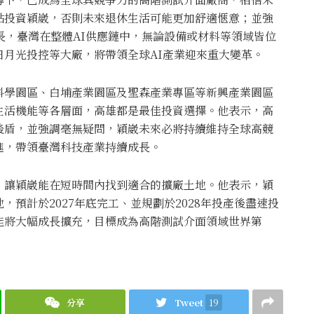
點投資穎崴，否則未來退休生活可能更加舒適愜意；並強
長，臺灣在整體AI供應鏈中，無論設備或材料等領域皆位
月光投控等大廠，將帶領全球AI產業迎來重大變革。
科學園區、白埔產業園區及聖森產業專區等新興產業園區
生活機能等各層面，高雄都是最佳投資選擇。他表示，高
後盾，並強調毫無疑問，穎崴未來必將持續維持全球高競
進，帶領臺灣科技產業持續成長。
，讓穎崴能在短時間內找到適合的擴廠土地。他表示，穎
預計於2027年底完工、並規劃於2028年投產後盡速投
能將大幅成長擴充，目標成為高階測試介面領域世界第
分享
Tweet
19