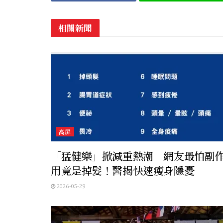
相關新聞
高屏
「猛健樂」掀減重熱潮 網友最怕副
用竟是掉髮！醫揭快速瘦身隱憂
2026-05-29