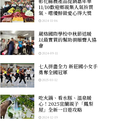
彰化縣農產品促銷嘉年華
11/10歡迎鄉親集人氣拚買
氣、嚐優鮮做愛心得大獎
2024-11-06
葳格國際學校中秋節送暖
以最實質的幫助捐贈聾人協
會
2024-09-11
七人拼盡全力 新莊國小女手
勇奪全國冠軍
2025-03-12
吃火鍋、看水豚、溫泉暖
心！2025宜蘭親子「鳳梨
屋」全新一日遊攻略
2024-12-19