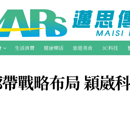
會
生活消費
健康樂活
旅遊美食
3C科技
廊帶戰略布局 穎崴