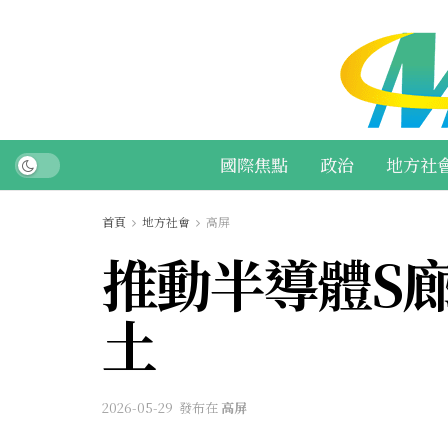
國際焦點
政治
地方社
首頁
地方社會
高屏
推動半導體S
土
2026-05-29
發布在
高屏