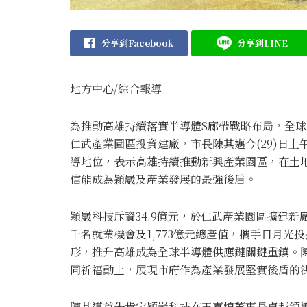
分享到Facebook
分享到LINE
地方中心/綜合報導
為推動高雄持續落實半導體S廊帶戰略布局，全
仁武產業園區投資建廠，市長陳其邁今(29)日
導地位，表示高雄持續推動新興產業園區，在土
信能成為穎崴及產業發展的最強後盾。
穎崴科技斥資34.9億元，於仁武產業園區擴建
千名就業機會及1,773億元總產值，攜手日月
形，推升高雄成為全球半導體供應鏈關鍵重鎮。
同祈福動土，展現市府作為產業發展堅實後盾的
陳其邁首先肯定穎崴科技在王嘉煌董事長卓越領