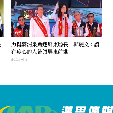
高屏
校
力挺蘇清泉角逐屏東縣長 鄭麗文：讓
有疼心的人帶領屏東前進
2026-05-24