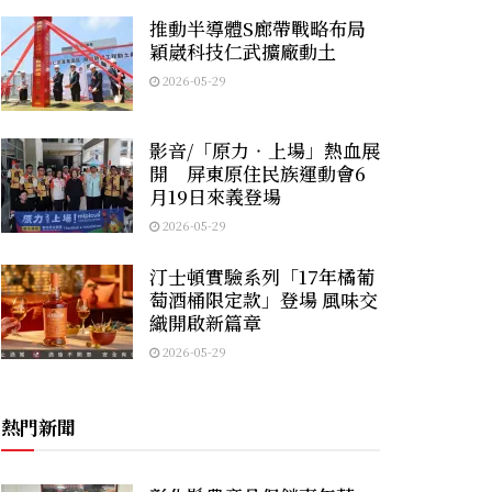
推動半導體S廊帶戰略布局
穎崴科技仁武擴廠動土
2026-05-29
影音/「原力‧上場」熱血展
開 屏東原住民族運動會6
月19日來義登場
2026-05-29
汀士頓實驗系列「17年橘葡
萄酒桶限定款」登場 風味交
織開啟新篇章
2026-05-29
熱門新聞