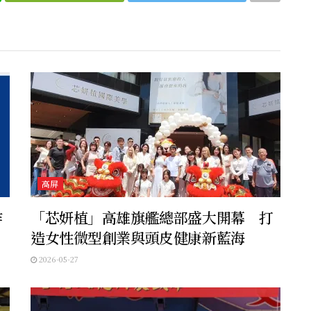
高屏
作
「芯妍植」高雄旗艦總部盛大開幕 打
造女性微型創業與頭皮健康新藍海
2026-05-27