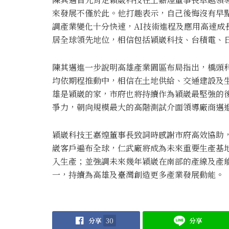
來發展不僅於此。他打趣表示，自己後悔沒有早
調產業變化十分快速，AI技術進程及應用高速成
居全球領先地位，相信包括穎崴科技、台積電、日
陳其邁進一步說明高雄產業園區布局指出，橋頭
均依期程推動中，相信在土地供給、交通建設及
雄是穎崴的家，市府也將持續作為穎崴最堅強的
爭力，朝向規模最大的高階測試介面領導廠商邁
穎崴科技王嘉煌董事長致詞時感謝市府高效協助
崴客戶遍布全球，仁武廠將成為未來重要生產基地，
入生產；並強調未來幾年穎崴在南部的產線及產
一，持續為高雄及臺灣創造更多產業發展動能。
分享
30
分享