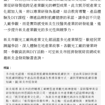
業從研發製造跨足產業觀光的轉型成果。此次凱芬妮產業文
化館加入後，將以專業研發為基礎，結合教育導覽、產品體
驗及DIY課程，傳遞品牌對肌膚健康的承諾，讓參訪不只是
入廠參觀，而是實際感受新北生技醫美產業的研發能量，進
一步提升新北產業觀光的多元性與競爭力。
新北市觀光工廠與產業文化館涵蓋多元產業類型，歡迎民眾
踴躍參訪，深入體驗在地產業故事。各觀光工廠的營業時
間、參觀資訊與DIY活動，可至新北市經濟發展局官網或來
趣新北金發局臉書查詢。
標籤：
多功能光譜儀，透過深度肌膚檢測瞭解肌膚狀況，並由美容師針對個
別肌膚問題給予產品挑選建議及教導保養方式，讓民眾瞭解肌膚保養
知識。圖/新北市經發局
新北報導 新北市政府輔導工廠轉型產業觀光再傳捷報！深耕醫學美容
研發製造的林恩國際有限公司，通過新北市產業觀光認證標章評鑑，
成立「凱芬妮產業文化館」，為新北市產業觀光再添生技醫美新亮
點。場館以「看得懂的保養科學」為主軸，經由肌膚檢測、實驗概念
區及保養教育體驗等規劃，帶領民眾從日常保養出發，重新認識肌膚