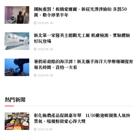
鐵腕重罰！板橋愛爾麗、新莊光澤涉偷拍 各罰50
萬、勒令停業半年
2026-05-28
新北第一家醫美主題觀光工廠 肌膚檢測、實驗體驗
好玩登場
2026-05-28
暑假前最酷的海洋課！新北攜手海洋大學辦珊瑚復育
報名時間、資格一次看
2026-05-28
熱門新聞
彰化縣農產品促銷嘉年華 11/10歡迎鄉親集人氣拚
買氣、嚐優鮮做愛心得大獎
2024-11-06