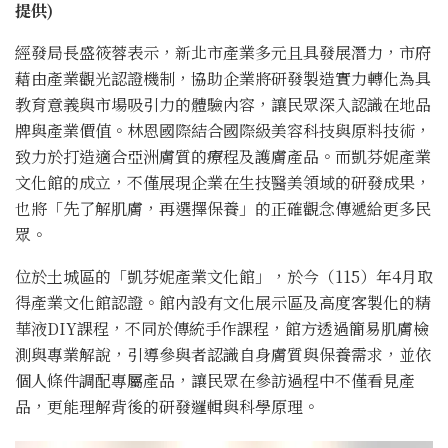
提供)
經發局長盛筱蓉表示，新北市產業多元且具發展潛力，市府
藉由產業觀光認證機制，協助企業將研發製造實力轉化為具
教育意義與市場吸引力的體驗內容，讓民眾深入認識在地品
牌與產業價值。林恩國際結合國際級美容科技與原料技術，
致力於打造適合亞洲膚質的療程及護膚產品。而凱芬妮產業
文化館的成立，不僅展現企業在生技醫美領域的研發成果，
也將「先了解肌膚，再選擇保養」的正確觀念傳遞給更多民
眾。
位於土城區的「凱芬妮產業文化館」，於今（115）年4月取
得產業文化館認證。館內設有文化展示區及高度客製化的精
華液DIY課程，不同於傳統手作課程，館方透過簡易肌膚檢
測與專業解說，引導參與者認識自身膚質與保養需求，並依
個人條件調配專屬產品，讓民眾在參訪過程中不僅看見產
品，更能理解背後的研發邏輯與科學原理。