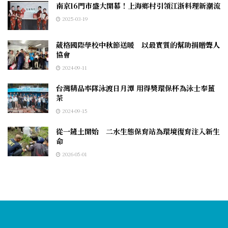
南京16門市盛大開幕！上海鄉村引領江浙料理新潮流
2025-03-19
葳格國際學校中秋節送暖 以最實質的幫助捐贈聾人
協會
2024-09-11
台灣精品率隊泳渡日月潭 用得獎環保杯為泳士奉薑
茶
2024-09-15
從一鏟土開始 二水生態保育站為環境復育注入新生
命
2026-05-01