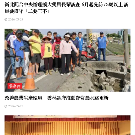
新北配合中央辦理擴大獨居長輩訪查 6月起先訪75歲以上 訪
員要遵守「二要三不」
2026-05-28
雲嘉南
改善農業生產環境 雲林縣府推動崙背農水路更新
2026-05-28