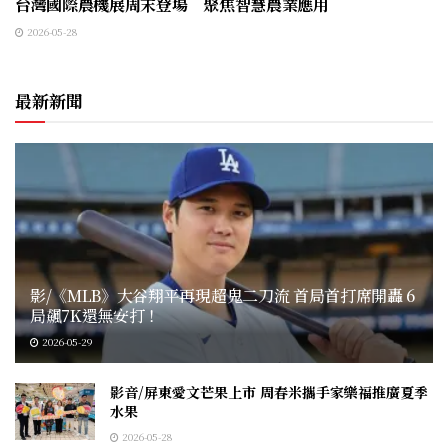
台灣國際農機展周末登場 聚焦智慧農業應用
2026-05-28
最新新聞
影/《MLB》大谷翔平再現超鬼二刀流 首局首打席開轟 6
局飆7K還無安打！
2026-05-29
影音/屏東愛文芒果上市 周春米攜手家樂福推廣夏季
水果
2026-05-28