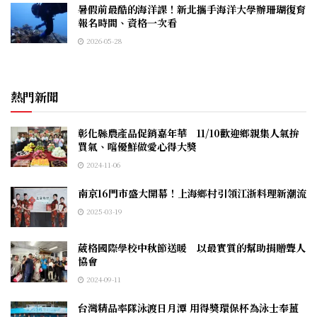
暑假前最酷的海洋課！新北攜手海洋大學辦珊瑚復育
報名時間、資格一次看
2026-05-28
熱門新聞
彰化縣農產品促銷嘉年華 11/10歡迎鄉親集人氣拚
買氣、嚐優鮮做愛心得大獎
2024-11-06
南京16門市盛大開幕！上海鄉村引領江浙料理新潮流
2025-03-19
葳格國際學校中秋節送暖 以最實質的幫助捐贈聾人
協會
2024-09-11
台灣精品率隊泳渡日月潭 用得獎環保杯為泳士奉薑