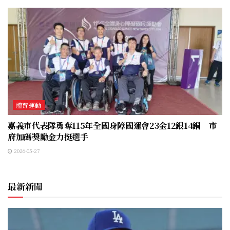
體育運動
嘉義市代表隊勇奪115年全國身障國運會23金12銀14銅 市
府加碼獎勵金力挺選手
2026-05-27
最新新聞