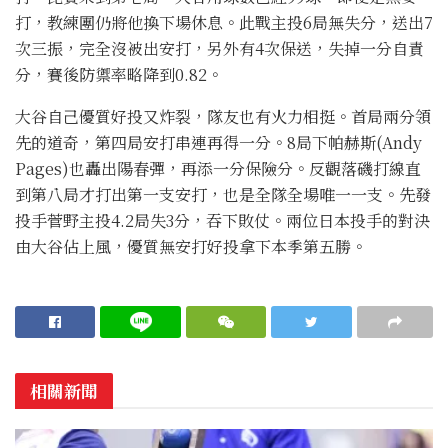
打，教練團仍將他換下場休息。此戰主投6局無失分，送出7
次三振，完全沒被出安打，另外有4次保送，失掉一分自責
分，賽後防禦率略降到0.82。
大谷自己優質好投又炸裂，隊友也有火力相挺。首局兩分領
先的道奇，第四局安打串連再得一分。8局下帕赫斯(Andy
Pages)也轟出陽春彈，再添一分保險分。反觀落磯打線直
到第八局才打出第一支安打，也是全隊全場唯一一支。先發
投手菅野主投4.2局失3分，吞下敗仗。兩位日本投手的對決
由大谷佔上風，優質無安打好投拿下本季第五勝。
相關新聞