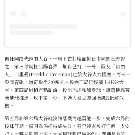
擔任開路先鋒的大谷，一局下首打席面對日本同鄉菅野智
之，第三球就扛出陽春彈，幫自己打下一分。隊友「自由
人」弗里曼(Freddie Freeman)也給大谷火力援護，再來一
發陽春砲，道奇取得2:0領先。投完三局已經飆出4K的大
谷，第四局稍稍有點亂流，投出保送和觸身球，讓落機靠著
滾地球推進，攻下第一分，不過大谷立即回穩飆K化解危
機。
第五局和第六局大谷就沒讓落機再越雷池一步，完成六局的
投球任務，僅因為保送造成失分，甚至沒有被打任何一支安
打。比賽來到第七局，大谷用球數已經99球，即便是無安