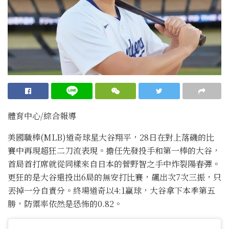
體育中心/綜合報導
美國職棒(MLB)道奇球星大谷翔平，28日在對上落磯的比
賽中再現超狂二刀流表現。擔任先發投手和第一棒的大谷，
首局首打席就從同樣來自日本的菅野智之手中炸裂陽春彈。
更狂的是大谷還投出6局的無安打比賽，飆出次7次三振，只
丟掉一分自責分。終場道奇以4:1贏球，大谷拿下本季第五
勝，防禦率依然是恐怖的0.82。