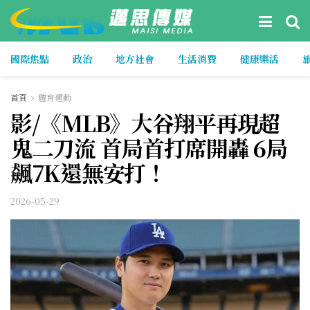
國際焦點
政治
地方社會
生活消費
健康樂活
首頁
體育運動
影/《MLB》大谷翔平再現超
鬼二刀流 首局首打席開轟 6局
飆7K還無安打！
2026-05-29