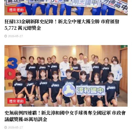
體育運動
狂掃133金刷新隊史紀錄！新北全中運大獲全勝 市府頒發
5,772 萬元總獎金
2026-05-27
體育運動
史無前例四連霸！新北漳和國中女手球勇奪全國冠軍 市政會
議獻獎獲48萬培訓金
2026-05-27