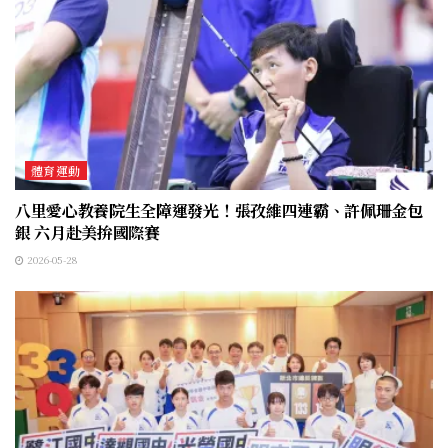
體育運動
八里愛心教養院生全障運發光！張孜維四連霸、許佩珊金包
銀 六月赴美拚國際賽
2026-05-28