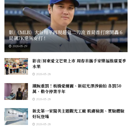
影/《MLB》大谷翔平再現超鬼二刀流 首局首打席開轟 6
局飆7K還無安打！
2026-05-29
影音/屏東愛文芒果上市 周春米攜手家樂福推廣夏季
水果
2026-05-28
鐵腕重罰！板橋愛爾麗、新莊光澤涉偷拍 各罰50
萬、勒令停業半年
2026-05-28
新北第一家醫美主題觀光工廠 肌膚檢測、實驗體驗
好玩登場
2026-05-28