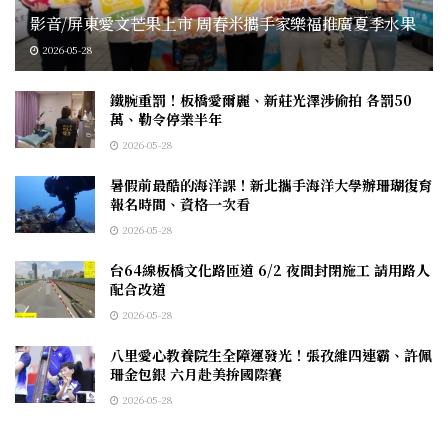
影音/屏東愛文芒果上市 周春米攜手家樂福推廣夏季水果
2026-05-28
鐵腕重罰！板橋愛爾麗、新莊光澤涉偷拍 各罰50
萬、勒令停業半年
2026-05-28
暑假前最酷的海洋課！新北攜手海洋大學辦珊瑚復育
報名時間、資格一次看
2026-05-28
台64線板橋文化路匝道 6/2 夜間封閉施工 請用路人
配合改道
2026-05-28
八里愛心教養院生全障運發光！張孜維四連霸、許佩
珊金包銀 六月赴美拚國際賽
2026-05-28