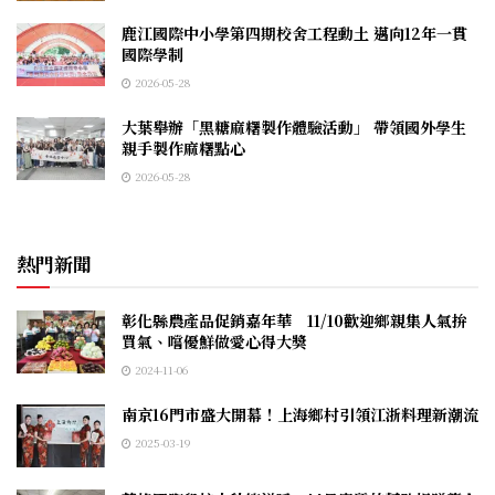
鹿江國際中小學第四期校舍工程動土 邁向12年一貫
國際學制
2026-05-28
大葉舉辦「黑糖麻糬製作體驗活動」 帶領國外學生
親手製作麻糬點心
2026-05-28
熱門新聞
彰化縣農產品促銷嘉年華 11/10歡迎鄉親集人氣拚
買氣、嚐優鮮做愛心得大獎
2024-11-06
南京16門市盛大開幕！上海鄉村引領江浙料理新潮流
2025-03-19