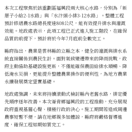
本次工程聚焦於該重劃區福興段兩大核心水路，分別為「新
厝子小給2-1水路」與「水汴頭小排3-12水路」。整體工程
預計修繕農水路總長度達808公尺，能有效提升排水與灌溉
效能。地政處表示，此項工程已正式進入施工階段，在確保
品質的前提下，預計將於今年7月底前全數完工。
縣府指出，農業是雲林縣的立縣之本，健全的灌溉與排水系
統直接關係到農民生計。面對氣候變遷帶來的降雨挑戰，政
府主動協助基礎設施更新，不僅能確保農田給排水順暢、降
低淹水災損，更能提升整體農業操作的便利性，為地方農業
永續發展奠定坚實基礎。
地政處強調，未來將持續滾動式檢討縣內老舊水路，排定優
先順序逐年改善。本次崙背鄉福興段的工程推動，充分展現
政府重視基層心聲、積極行政的決心。施工期間若造成周邊
農事短暫不便，請在地鄉親多加體諒，縣府將嚴格督導進
度，確保工程如期如質完工。