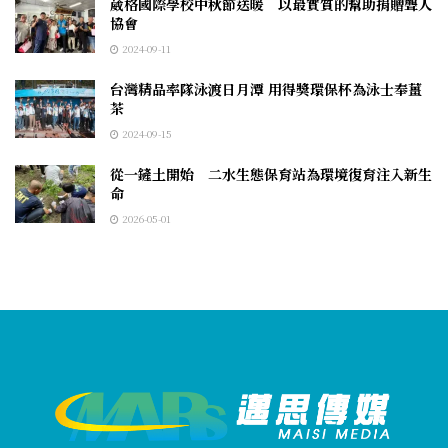
葳格國際學校中秋節送暖 以最實質的幫助捐贈聾人
協會
2024-09-11
台灣精品率隊泳渡日月潭 用得獎環保杯為泳士奉薑
茶
2024-09-15
從一鏟土開始 二水生態保育站為環境復育注入新生
命
2026-05-01