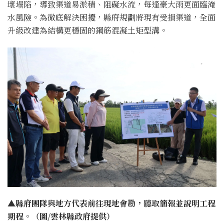
壞塌陷，導致渠道易淤積、阻礙水流，每逢豪大雨更面臨淹
水風險。為徹底解決困擾，縣府規劃將現有受損渠道，全面
升級改建為結構更穩固的鋼筋混凝土矩型溝。
▲縣府團隊與地方代表前往現地會勘，聽取簡報並說明工程
期程。（圖/雲林縣政府提供）