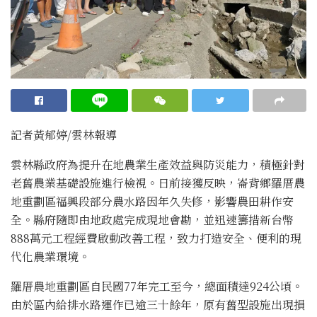
記者黃郁婷/雲林報導
雲林縣政府為提升在地農業生產效益與防災能力，積極針對
老舊農業基礎設施進行檢視。日前接獲反映，崙背鄉羅厝農
地重劃區福興段部分農水路因年久失修，影響農田耕作安
全。縣府隨即由地政處完成現地會勘，並迅速籌措新台幣
888萬元工程經費啟動改善工程，致力打造安全、便利的現
代化農業環境。
羅厝農地重劃區自民國77年完工至今，總面積達924公頃。
由於區內給排水路運作已逾三十餘年，原有舊型設施出現損