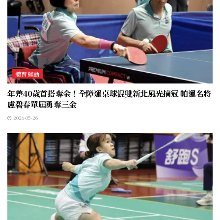
體育運動
年差40歲首搭奪金！全障運桌球混雙新北風光摘冠 帕運名將
盧碧春單屆勇奪三金
2026-05-26