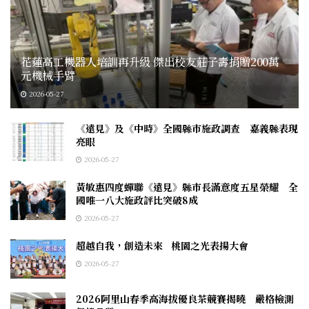
花蓮高工機器人培訓再升級 傑出校友莊子壽捐贈200萬
元機械手臂
2026-05-27
《遠見》及《中時》全國縣市施政調查 嘉義縣表現
亮眼
2026-05-27
黃敏惠四度蟬聯《遠見》縣市長滿意度五星榮耀 全
國唯一八大施政評比突破8成
2026-05-27
超越自我，創造未來 桃園之光表揚大會
2026-05-27
2026阿里山春季高海拔優良茶競賽揭曉 嚴格檢測