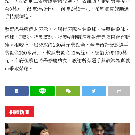
點」，提高前三名獎勵金與交通、住宿補助，金牌獎金提升
至6萬元、銀牌3萬5千元、銅牌2萬5千元，希望實質鼓勵選
手持續精進。
教育處長郭添財表示，本屆代表隊在保齡球、特奧保齡球、
桌球、羽球、特奧滾球、特奧輪鞋競速及射箭等項目皆有斬
獲。相較上一屆發放約280萬元獎勵金，今年預計發放選手
獎勵金360多萬元、教練獎勵金43萬餘元，總額突破400萬
元。市府後續也將舉辦慶功宴，感謝所有選手與教練為嘉義
市爭取榮耀。
相關新聞