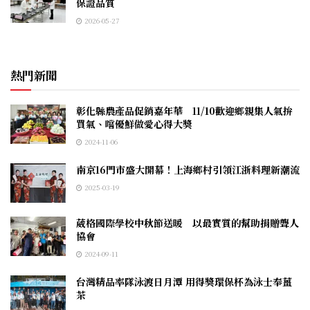
保證品質
2026-05-27
熱門新聞
彰化縣農產品促銷嘉年華 11/10歡迎鄉親集人氣拚
買氣、嚐優鮮做愛心得大獎
2024-11-06
南京16門市盛大開幕！上海鄉村引領江浙料理新潮流
2025-03-19
葳格國際學校中秋節送暖 以最實質的幫助捐贈聾人
協會
2024-09-11
台灣精品率隊泳渡日月潭 用得獎環保杯為泳士奉薑
茶