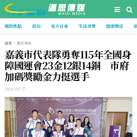
國際焦點
政治
地方社會
生活消費
健康樂活
首頁
體育運動
嘉義市代表隊勇奪115年全國身
障國運會23金12銀14銅 市府
加碼獎勵金力挺選手
2026-05-27