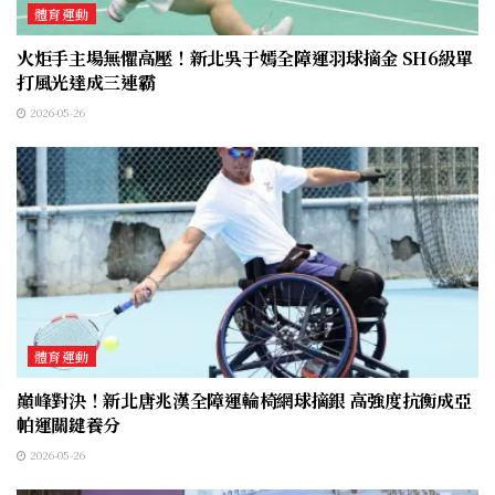
體育運動
火炬手主場無懼高壓！新北吳于嫣全障運羽球摘金 SH6級單
打風光達成三連霸
2026-05-26
體育運動
巔峰對決！新北唐兆漢全障運輪椅網球摘銀 高強度抗衡成亞
帕運關鍵養分
2026-05-26