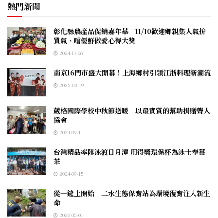
熱門新聞
彰化縣農產品促銷嘉年華 11/10歡迎鄉親集人氣拚
買氣、嚐優鮮做愛心得大獎
2024-11-06
南京16門市盛大開幕！上海鄉村引領江浙料理新潮流
2025-03-19
葳格國際學校中秋節送暖 以最實質的幫助捐贈聾人
協會
2024-09-11
台灣精品率隊泳渡日月潭 用得獎環保杯為泳士奉薑
茶
2024-09-15
從一鏟土開始 二水生態保育站為環境復育注入新生
命
2026-05-01