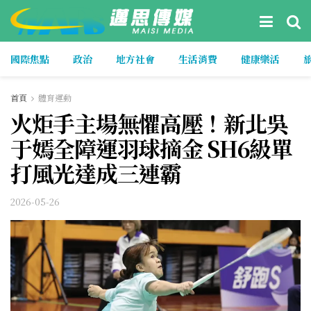
國際焦點
政治
地方社會
生活消費
健康樂活
首頁
體育運動
火炬手主場無懼高壓！新北吳
于嫣全障運羽球摘金 SH6級單
打風光達成三連霸
2026-05-26