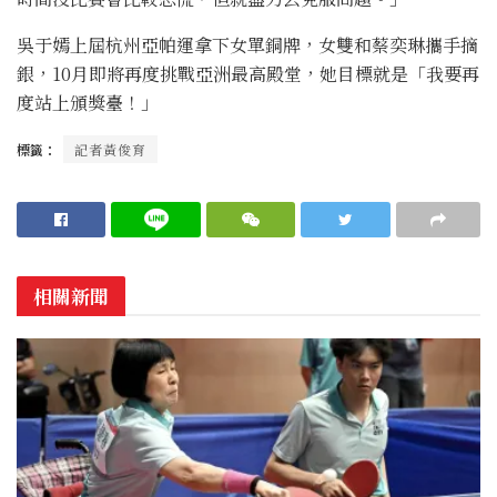
吳于嫣上屆杭州亞帕運拿下女單銅牌，女雙和蔡奕琳攜手摘
銀，10月即將再度挑戰亞洲最高殿堂，她目標就是「我要再
度站上頒獎臺！」
標籤：
記者黃俊育
相關新聞