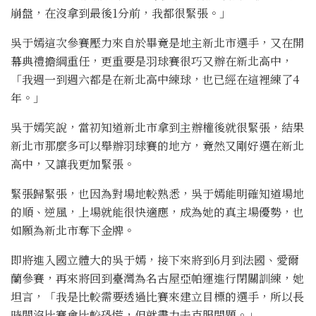
崩盤，在沒拿到最後1分前，我都很緊張。」
吳于嫣這次參賽壓力來自於畢竟是地主新北市選手，又在開
幕典禮擔綱重任，更重要是羽球賽很巧又辦在新北高中，
「我週一到週六都是在新北高中練球，也已經在這裡練了4
年。」
吳于嫣笑說，當初知道新北市拿到主辦權後就很緊張，結果
新北市那麼多可以舉辦羽球賽的地方，竟然又剛好選在新北
高中，又讓我更加緊張。
緊張歸緊張，也因為對場地較熟悉，吳于嫣能明確知道場地
的順、逆風，上場就能很快適應，成為她的真主場優勢，也
如願為新北市奪下金牌。
即將進入國立體大的吳于嫣，接下來將到6月到法國、愛爾
蘭參賽，再來將回到臺灣為名古屋亞帕運進行閉關訓練，她
坦言，「我是比較需要透過比賽來建立目標的選手，所以長
時間沒比賽會比較恐慌，但就盡力去克服問題。」