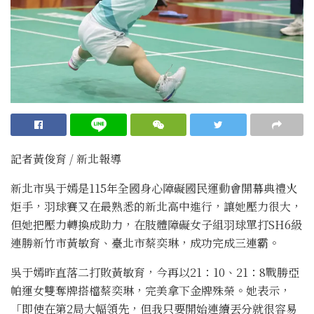
記者黃俊育 / 新北報導
新北市吳于嫣是115年全國身心障礙國民運動會開幕典禮火
炬手，羽球賽又在最熟悉的新北高中進行，讓她壓力很大，
但她把壓力轉換成助力，在肢體障礙女子組羽球單打SH6級
連勝新竹市黃敏育、臺北市蔡奕琳，成功完成三連霸。
吳于嫣昨直落二打敗黃敏育，今再以21：10、21：8戰勝亞
帕運女雙奪牌搭檔蔡奕琳，完美拿下金牌殊榮。她表示，
「即使在第2局大幅領先，但我只要開始連續丟分就很容易