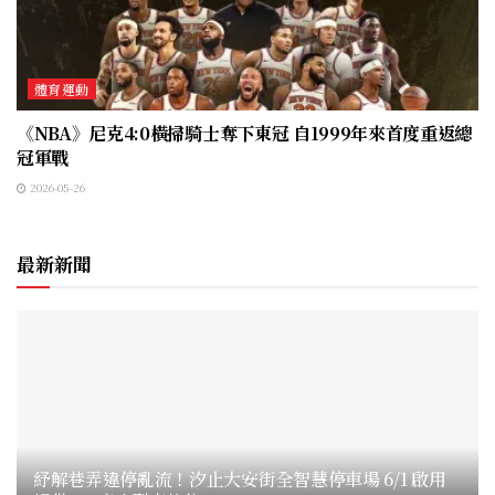
體育運動
《NBA》尼克4:0橫掃騎士奪下東冠 自1999年來首度重返總
冠軍戰
2026-05-26
最新新聞
紓解巷弄違停亂流！汐止大安街全智慧停車場 6/1 啟用