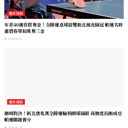
體育運動
年差40歲首搭奪金！全障運桌球混雙新北風光摘冠 帕運名將
盧碧春單屆勇奪三金
2026-05-26
體育運動
巔峰對決！新北唐兆漢全障運輪椅網球摘銀 高強度抗衡成亞
帕運關鍵養分
2026-05-26