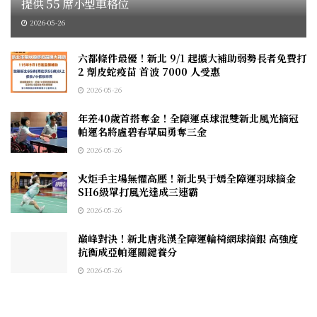
提供 55 席小型車格位
2026-05-26
六都條件最優！新北 9/1 起擴大補助弱勢長者免費打
2 劑皮蛇疫苗 首波 7000 人受惠
2026-05-26
年差40歲首搭奪金！全障運桌球混雙新北風光摘冠
帕運名將盧碧春單屆勇奪三金
2026-05-26
火炬手主場無懼高壓！新北吳于嫣全障運羽球摘金
SH6級單打風光達成三連霸
2026-05-26
巔峰對決！新北唐兆漢全障運輪椅網球摘銀 高強度
抗衡成亞帕運關鍵養分
2026-05-26