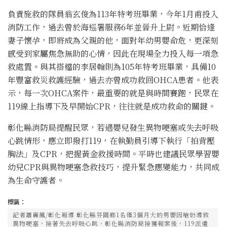
負責施救的隊員翁玄俊為113年特考班畢業，今年1月甫投入
消防工作，過去曾於海巡署服務6年並晉升上尉。近期恰逢
妻子懷孕，即將成為父親的他，面對年幼男嬰命危，更深刻
感受到家屬焦急無助的心情，因此在現場全力投入每一項急
救處置。與其搭檔的李居翰則為105年特考班畢業，具備10
年豐富救災救護經驗，過去亦曾成功救回OHCA患者。他表
示，每一次OHCA案件，最重要的就是與時間賽跑，民眾在
119線上指導下及早開始CPR，往往就是成功救命的關鍵。
彰化縣消防局提醒民眾，若遇嬰兒發生異物哽塞或失去呼吸
心跳情形，應立即撥打119，在執勤員引導下執行「拍背壓
胸法」及CPR，把握黃金救援時間。平時也建議民眾學習嬰
幼兒CPR與異物哽塞急救技巧，提升緊急應變能力，共同成
為生命守護者。
標籤：
記者蕭麗鳳/彰化報導 彰化縣芬園鄉1名僅3個月大的男嬰因嗆奶導致
異物哽塞，接著失去呼吸心跳，彰化縣消防局接獲報案後，119派遣