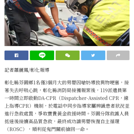
記者蕭麗鳳/彰化報導
彰化縣芬園鄉1名僅3個月大的男嬰因嗆奶導致異物哽塞，接
著失去呼吸心跳，彰化縣消防局接獲報案後，119派遣員第
一時間立即啟動DA-CPR（Dispatcher-Assisted CPR，線
上指導CPR）機制，於電話中同步指導家屬辨識患者狀況並
進行急救處置，爭取寶貴黃金救援時間。芬園分隊救護人員
抵達後接續高品質急救，最終成功讓男嬰恢復自主循環
（ROSC），順利從鬼門關前搶回一命。