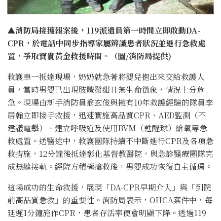
▲消防局接獲報案後，119派遣員第一時間立即啟動DA-
CPR，於電話中同步指導家屬辨識患者狀況並進行急救處
置，爭取寶貴黃金救援時間。（圖/消防局提供)
救護車一抵達現場，奶奶就急著將嬰兒抱出來交給救護人
員，當時男嬰已出現肢體發紺且無生命徵象，情況十分危
急。現場由新手消防員翁玄俊與擁有10年救護經驗的隊員李
居翰立即接手救援，迅速實施高品質CPR、AED監測（不
建議電擊）、建立呼吸道及使用BVM（甦醒球）給氧等急
救處置。送醫途中，救護團隊持續不中斷進行CPR及各項急
救措施，12分鐘後抵達彰化基督教醫院，與急診醫療團隊完
成無縫接軌。經院方積極搶救後，男嬰成功恢復自主循環。
這場成功的生命救援，展現「DA-CPR早期介入」與「到院
前高品質急救」的重要性。消防局表示，OHCA案件中，每
延遲1分鐘施作CPR，患者存活率便會明顯下降。透過119