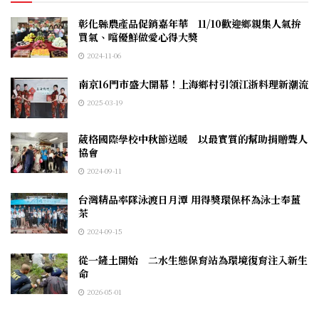
彰化縣農產品促銷嘉年華 11/10歡迎鄉親集人氣拚
買氣、嚐優鮮做愛心得大獎
2024-11-06
南京16門市盛大開幕！上海鄉村引領江浙料理新潮流
2025-03-19
葳格國際學校中秋節送暖 以最實質的幫助捐贈聾人
協會
2024-09-11
台灣精品率隊泳渡日月潭 用得獎環保杯為泳士奉薑
茶
2024-09-15
從一鏟土開始 二水生態保育站為環境復育注入新生
命
2026-05-01