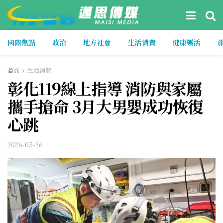
國際焦點
政治
地方社會
生活消費
健康樂活
首頁
生活消費
彰化119線上指導 消防與家屬
攜手搶命 3月大男嬰成功恢復
心跳
2026-05-26