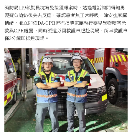
消防局119執勤員沈宥旻接獲報案時，透過電話詢問得知男
嬰疑似嗆奶後失去反應，確認患者無正常呼吸，除安撫家屬
情緒，並立即依DA-CPR流程指導家屬執行嬰兒異物哽塞急
救與CPR處置。同時派遣芬園救護車趕赴現場，所幸救護車
僅3分鐘即抵達現場。