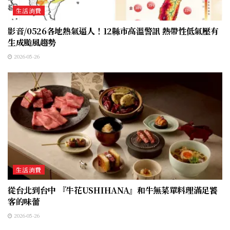
生活消費
影音/0526各地熱氣逼人！12縣市高溫警訊 熱帶性低氣壓有
生成颱風趨勢
2026-05-26
生活消費
從台北到台中 『牛花USHIHANA』和牛無菜單料理滿足饕
客的味蕾
2026-05-26