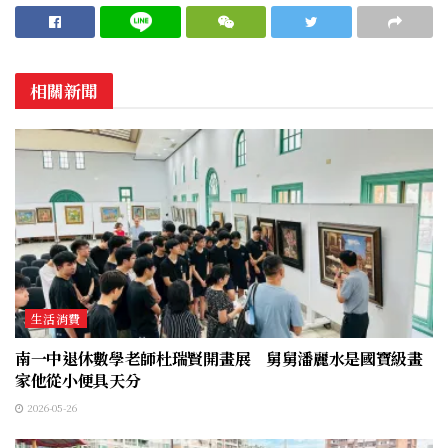
相關新聞
生活消費
南一中退休數學老師杜瑞賢開畫展 舅舅潘麗水是國寶級畫
家他從小便具天分
2026-05-26