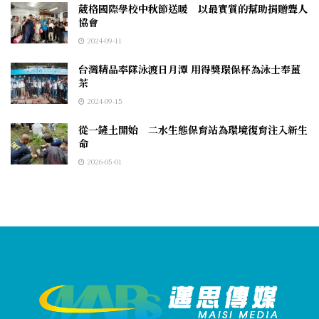
葳格國際學校中秋節送暖 以最實質的幫助捐贈聾人
協會
2024-09-11
台灣精品率隊泳渡日月潭 用得獎環保杯為泳士奉薑
茶
2024-09-15
從一鏟土開始 二水生態保育站為環境復育注入新生
命
2026-05-01