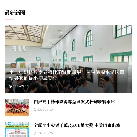
最新新聞
南一中退休數學老師杜瑞賢開畫展 舅舅潘麗水是國寶
級畫家他從小便具天分
2026-05-26
四維高中棒球隊勇奪全國軟式棒球聯賽季軍
2026-05-26
全聯開出發票千萬及200萬大獎 中獎門市出爐
2026-05-26