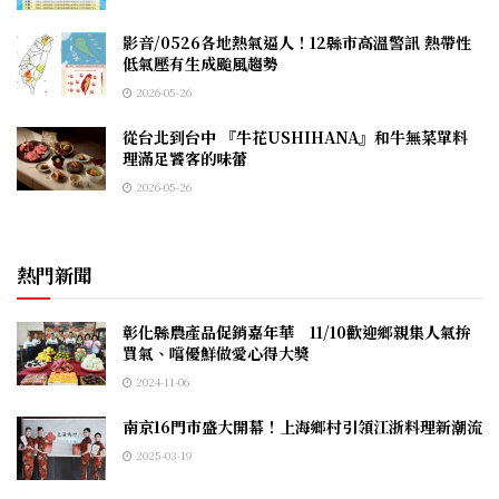
影音/0526各地熱氣逼人！12縣市高溫警訊 熱帶性
低氣壓有生成颱風趨勢
2026-05-26
從台北到台中 『牛花USHIHANA』和牛無菜單料
理滿足饕客的味蕾
2026-05-26
熱門新聞
彰化縣農產品促銷嘉年華 11/10歡迎鄉親集人氣拚
買氣、嚐優鮮做愛心得大獎
2024-11-06
南京16門市盛大開幕！上海鄉村引領江浙料理新潮流
2025-03-19