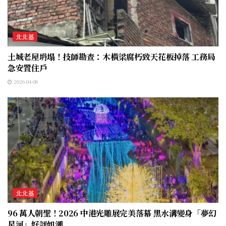
北北基
土城老屋坍塌！技師勘查：木橫梁腐朽致天花板掉落 工務局
急安置住戶
2026-04-08
北北基
96 萬人朝聖！2026 中港光雕展完美落幕 黑水溝變身「夢幻
星河」好評如潮