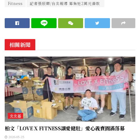
Fitness
記者張辰卿/台北報導 募集近2萬元善款
相關新聞
北北基
柏文「LOVE X FITNESS讓愛健壯」愛心義賣圓滿落幕
2026-05-25