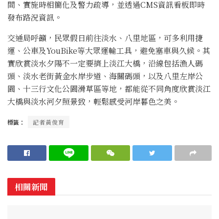
間、實施時相簡化及警力疏導，並透過CMS資訊看板即時
發布路況資訊。
交通局呼籲，民眾假日前往淡水、八里地區，可多利用捷
運、公車及YouBike等大眾運輸工具，避免塞車與久候。其
實欣賞淡水夕陽不一定要擠上淡江大橋，沿線包括漁人碼
頭、淡水老街黃金水岸步道、海關碼頭，以及八里左岸公
園、十三行文化公園滑草區等地，都能從不同角度欣賞淡江
大橋與淡水河夕照景致，輕鬆感受河岸暮色之美。
標籤：
記者黃俊育
相關新聞