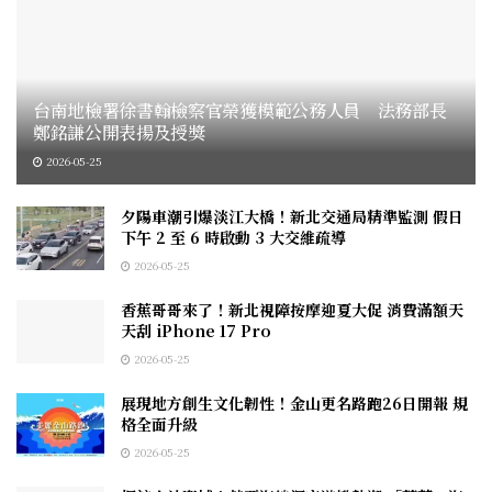
台南地檢署徐書翰檢察官榮獲模範公務人員 法務部長
鄭銘謙公開表揚及授獎
2026-05-25
夕陽車潮引爆淡江大橋！新北交通局精準監測 假日
下午 2 至 6 時啟動 3 大交維疏導
2026-05-25
香蕉哥哥來了！新北視障按摩迎夏大促 消費滿額天
天刮 iPhone 17 Pro
2026-05-25
展現地方創生文化韌性！金山更名路跑26日開報 規
格全面升級
2026-05-25