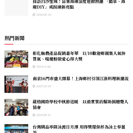
探訪白沙聖域！苗栗海線深度遊掀熱潮 「藺草、海
廢DIY」成踩線新亮點
2026-05-25
熱門新聞
彰化縣農產品促銷嘉年華 11/10歡迎鄉親集人氣拚
買氣、嚐優鮮做愛心得大獎
2024-11-06
南京16門市盛大開幕！上海鄉村引領江浙料理新潮流
2025-03-19
葳格國際學校中秋節送暖 以最實質的幫助捐贈聾人
協會
2024-09-11
台灣精品率隊泳渡日月潭 用得獎環保杯為泳士奉薑
茶