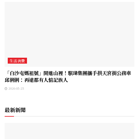
生活消費
「白沙屯媽祖號」開進山裡！騏瑋集團攜手拱天宮捐公務車
邱俐俐：再遠都有人惦記族人
2026-05-25
最新新聞