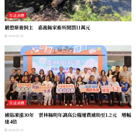
生活消費
嚴懲棄養飼主 嘉義縣家畜所開罰11萬元
2026-05-25
生活消費
補貼凍漲30年 雲林縣明年調高公糧運費補助至1.2元 增幅
達4倍
2026-05-25