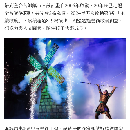
帶到全台各鄉鎮市。該計畫自2006年啟動，20年來已走遍
全台368鄉鎮，共完成2輪巡演，2024年再次啟動第3輪「永
續啟航」，累積超過819場演出，期望透過藝術啟發創意、
想像力與人文關懷，陪伴孩子快樂成長。
▲紙風車368兒童藝術工程，讓孩子們在家鄉就近欣賞國家