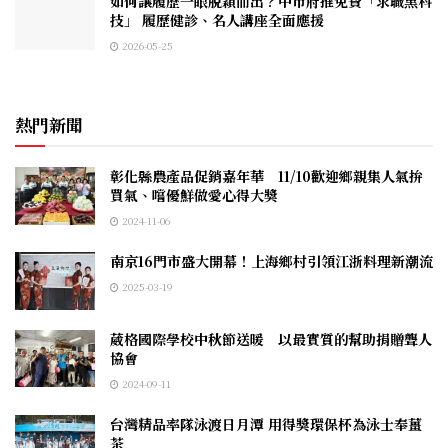
如何讓履歷一眼脫穎而出？中市府推免費「求職黑科
技」 履歷健診、名人講座全面應援
2026-05-25
熱門新聞
彰化縣農產品促銷嘉年華 11/10歡迎鄉親集人氣拚
買氣、嚐優鮮做愛心得大獎
2024-11-06
南京16門市盛大開幕！上海鄉村引領江浙料理新潮流
2025-03-19
葳格國際學校中秋節送暖 以最實質的幫助捐贈聾人
協會
2024-09-11
台灣精品率隊泳渡日月潭 用得獎環保杯為泳士奉薑
茶