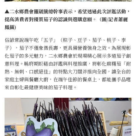
▲二水鄉農會羅崴騰總幹事表示，希望透過此次評鑑活動，
提高消費者對優質茄子的認識與選購意願。（圖/記者蕭麗
鳳攝)
俗諺常說端午吃「五子」（粽子、豆子、茄子、桃子、李
子），茄子不僅象徵長壽，更具備營養強身之效。為展現彰
化茄子的多元魅力，二水鄉農會於現場精心展示多道茄子創
意料理。縣府期盼藉由評鑑與料理推廣，將彰化麻糬茄「耐
熱、無刺、口感絕佳」的特點大刀闊斧推向全國，讓全台的
家庭主婦與餐廳大廚，在端午佳節的餐桌上，都能攜手品嚐
來自彰化最健康美味的茄子料理。