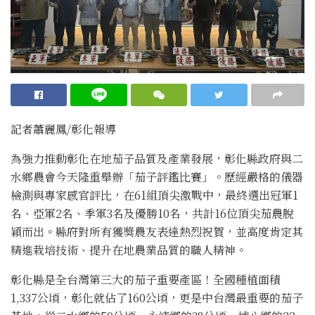
記者蕭麗鳳/彰化報導
為強力推動彰化在地茄子品質及產業發展，彰化縣政府與二
水鄉農會今天隆重舉辦「茄子評鑑比賽」。歷經嚴格的儀器
檢測與專家感官評比，在61組頂尖激戰中，最終選出冠軍1
名、亞軍2名、季軍3名及優勝10名，共計16位頂尖茄農脫
穎而出。縣府對所有獲獎農友表達熱烈祝賀，並高度肯定其
精進栽培技術、提升在地農業品質的職人精神。
彰化縣是全台灣第三大的茄子重要產區！全國種植面積
1,337公頃，彰化就佔了160公頃，更是中台灣最重要的茄子