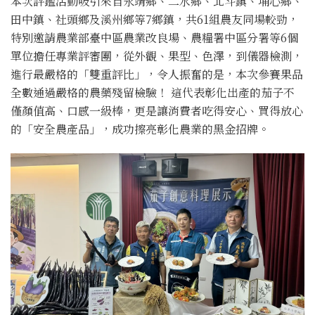
本次評鑑活動吸引來自永靖鄉、二水鄉、北斗鎮、埔心鄉、
田中鎮、社頭鄉及溪州鄉等7鄉鎮，共61組農友同場較勁，
特別邀請農業部臺中區農業改良場、農糧署中區分署等6個
單位擔任專業評審團，從外觀、果型、色澤，到儀器檢測，
進行最嚴格的「雙重評比」，令人振奮的是，本次參賽果品
全數通過嚴格的農藥殘留檢驗！ 這代表彰化出產的茄子不
僅顏值高、口感一級棒，更是讓消費者吃得安心、買得放心
的「安全農產品」，成功擦亮彰化農業的黑金招牌。