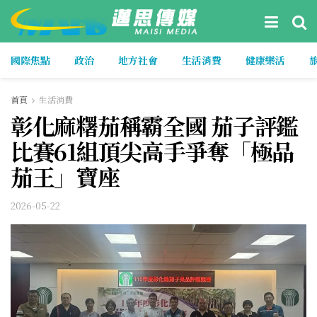
國際焦點
政治
地方社會
生活消費
健康樂活
首頁
生活消費
彰化麻糬茄稱霸全國 茄子評鑑
比賽61組頂尖高手爭奪「極品
茄王」寶座
2026-05-22