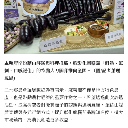
▲縣府期盼藉由評鑑與料理推廣，將彰化麻糬茄「耐熱、無
刺、口感絕佳」的特點大刀闊斧推向全國。（圖/記者蕭麗
鳳攝)
二水鄉農會羅崴騰總幹事表示，麻薯茄不僅是地方特色農
產，也是帶動農村經濟的重要作物之一，希望透過此次評鑑
活動，提高消費者對優質茄子的認識與選購意願，並藉由媒
體宣傳與多元行銷方式，提升彰化麻糬茄品牌知名度，擴大
市場銷路，為農民創造更多收益。