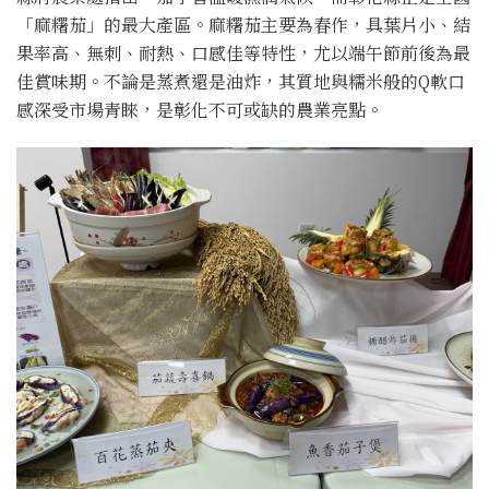
「麻糬茄」的最大產區。麻糬茄主要為春作，具葉片小、結
果率高、無刺、耐熱、口感佳等特性，尤以端午節前後為最
佳賞味期。不論是蒸煮還是油炸，其質地與糯米般的Q軟口
感深受市場青睞，是彰化不可或缺的農業亮點。