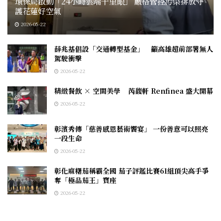
環保局啟動「24小時雲端千里眼」 嚴格管控污染排放守
護花蓮好空氣
2026-05-22
薛兆基倡設「交通轉型基金」 籲高雄超前部署無人
駕駛衝擊
2026-05-22
精緻餐飲 × 空間美學 芮馥軒 Renfinea 盛大開幕
2026-05-22
彰濱秀傳「慈善感恩藝術饗宴」 一份善意可以照亮
一段生命
2026-05-22
彰化麻糬茄稱霸全國 茄子評鑑比賽61組頂尖高手爭
奪「極品茄王」寶座
2026-05-22