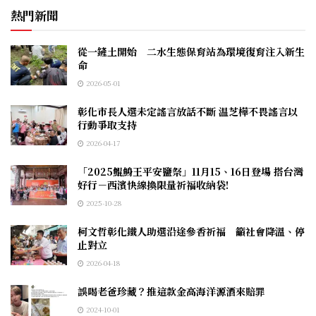
熱門新聞
從一鏟土開始 二水生態保育站為環境復育注入新生
命
2026-05-01
彰化市長人選未定謠言放話不斷 温芝樺不畏謠言以
行動爭取支持
2026-04-17
「2025鯤鯓王平安鹽祭」11月15、16日登場 搭台灣
好行－西濱快線換限量祈福收納袋!
2025-10-28
柯文哲彰化鐵人助選沿途參香祈福 籲社會降溫、停
止對立
2026-04-18
誤喝老爸珍藏？推這款金高海洋源酒來賠罪
2024-10-01