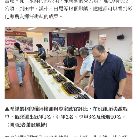
基地。從二水鄉的50公頃、永靖鄉的38公頃、埔心鄉的22
公頃，到田中、溪州、田尾等18個鄉鎮，處處都可以看到彰
化縣農友揮汗耕耘的成果。
▲歷經嚴格的儀器檢測與專家感官評比，在61組頂尖激戰
中，最終選出冠軍1名、亞軍2名、季軍3名及優勝10名。
（圖/記者蕭麗鳳攝)