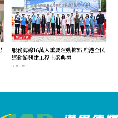
生活消費
忍
服務海線16萬人重要運動據點 鹿港全民
運動館興建工程上梁典禮
2026-05-21