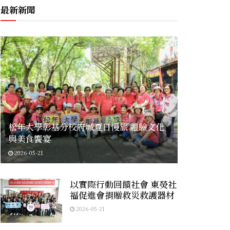
最新新聞
松年大學彰基分校府城夏日慢旅 體驗文化
與美食饗宴
2026-05-21
以實際行動回饋社會 東熒社
福促進會捐贈救災救護器材
2026-05-21