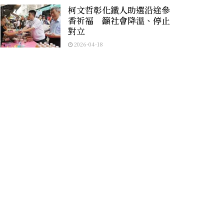
柯文哲彰化鐵人助選沿途參
香祈福 籲社會降溫、停止
對立
2026-04-18