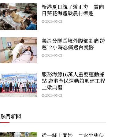
新港夏日親子遊正夯 賞向
日葵花海體驗農村樂趣
2026-05-21
義消分隊長境外腹部劇痛 跨
越12小時忍痛返台就醫
2026-05-21
服務海線16萬人重要運動據
點 鹿港全民運動館興建工程
上梁典禮
2026-05-21
熱門新聞
從一鏟土開始 二水生態保