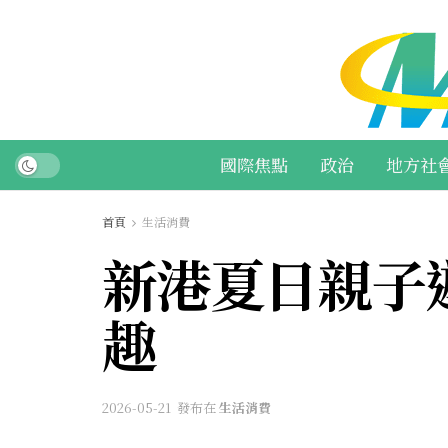
國際焦點
政治
地方社
首頁
生活消費
新港夏日親子
趣
2026-05-21
發布在
生活消費