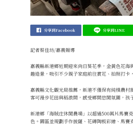
分享到Facebook
分享到LINE
記者蔡佳坊/嘉義報導
嘉義縣新港鄉近期迎來向日葵花季，金黃色花海
趣造景，吸引不少親子家庭前往賞花、拍照打卡
嘉義縣文化觀光局推薦，新港不僅保有純樸農村
客可漫步花田與稻浪間，感受鄉間悠閒氛圍，孩
新港鄉「海賊庄休閒農場」以超過500萬片馬賽
色。園區並規劃手作披薩、花磚陶板彩繪、馬賽克