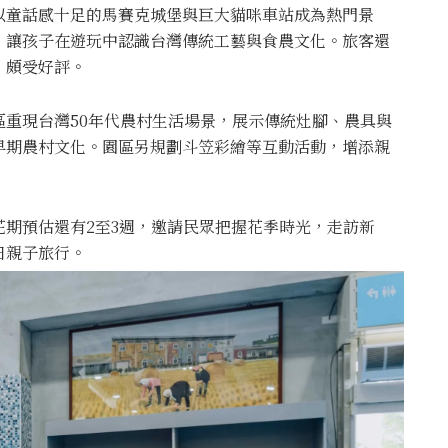
以童話感十足的馬賽克城堡與巨大貓咪車站成為熱門景
，讓孩子在遊玩中認識台灣傳統工藝與食農文化。旅客還
」頗受好評。
重現台灣50年代農村生活場景，展示傳統灶腳、農具與
早期農村文化。園區另規劃斗笠彩繪等互動活動，增添親
期預估還有2至3週，邀請民眾把握花季時光，走訪新
日親子旅行。