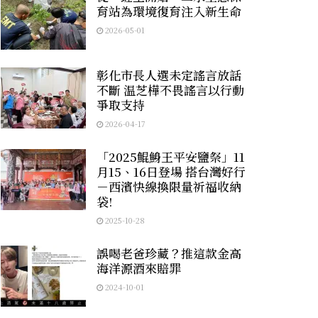
育站為環境復育注入新生命
2026-05-01
彰化市長人選未定謠言放話
不斷 温芝樺不畏謠言以行動
爭取支持
2026-04-17
「2025鯤鯓王平安鹽祭」11
月15、16日登場 搭台灣好行
－西濱快線換限量祈福收納
袋!
2025-10-28
誤喝老爸珍藏？推這款金高
海洋源酒來賠罪
2024-10-01