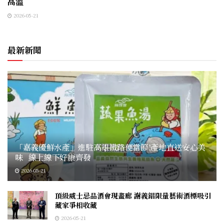
高溫
2026-05-21
最新新聞
「嘉義優鮮水產」進駐高雄鐵路便當節!產地直送安心美
味 線上線下好康齊發
2026-05-21
頂級威士忌品酒會現畫廊 謝義錩限量藝術酒標吸引
藏家爭相收藏
2026-05-21