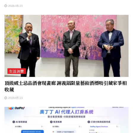
2026-05-21
生活消費
頂級威士忌品酒會現畫廊 謝義錩限量藝術酒標吸引藏家爭相
收藏
2026-05-21