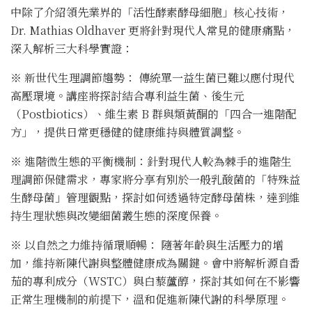
中除了介紹領先業界的「活性酵素酵母細胞」核心技術，
Dr. Mathias Oldhaver 更將針對現代人常見的健康痛點，
深入解析三大科學實證：
※
新世代生理調節趨勢： 傳統單一益生菌已難以應付現代
高壓環境。講座將探討結合專利益生菌、後生元
（Postbiotics）、維生素 B 群與類黃酮的「四合一進階配
方」，提供日常更穩健的健康維持與體質調整。
※
進階微生態的平衡機制：針對現代人較為棘手的進階生
理調節保健需求，專家將分享有別於一般乳酸菌的「特殊益
生酵母菌」管理觀點，探討如何透過特定酵母菌株，達到維
持生理狀態與改變細菌叢生態的深度保養。
※
以自然之力維持循環順暢： 隨著年齡與生活壓力的增
加，維持新陳代謝與整體健康成為關鍵。會中將解析源自番
茄的專利成分（WSTC）與白藜蘆醇，探討其如何在不影響
正常生理機制的前提下，溫和促進新陳代謝的科學原理。