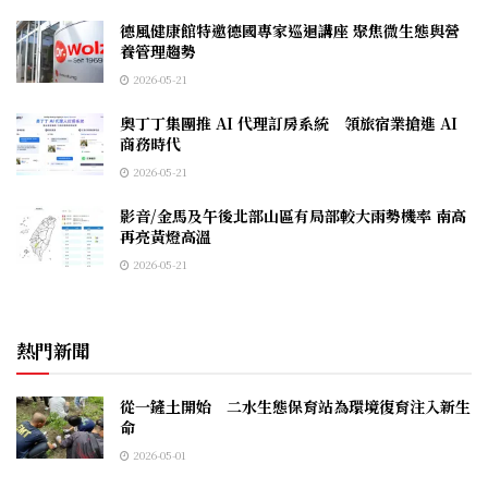
德風健康館特邀德國專家巡迴講座 聚焦微生態與營
養管理趨勢
2026-05-21
奧丁丁集團推 AI 代理訂房系統 領旅宿業搶進 AI
商務時代
2026-05-21
影音/金馬及午後北部山區有局部較大雨勢機率 南高
再亮黃燈高溫
2026-05-21
熱門新聞
從一鏟土開始 二水生態保育站為環境復育注入新生
命
2026-05-01