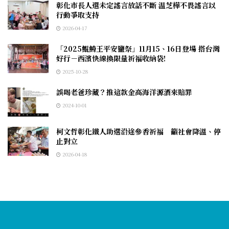
彰化市長人選未定謠言放話不斷 温芝樺不畏謠言以
行動爭取支持
2026-04-17
「2025鯤鯓王平安鹽祭」11月15、16日登場 搭台灣
好行－西濱快線換限量祈福收納袋!
2025-10-28
誤喝老爸珍藏？推這款金高海洋源酒來賠罪
2024-10-01
柯文哲彰化鐵人助選沿途參香祈福 籲社會降溫、停
止對立
2026-04-18