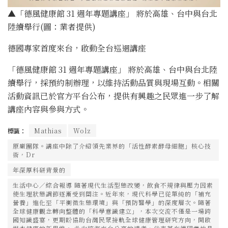
▲
「德風健康館 31 週年專題講座」 將於高雄、台中與台北
陸續舉行(圖：業者提供)
德國專家首度來台，啟動全台巡迴講座
「德風健康館 31 週年專題講座」 將於高雄、台中與台北陸
續舉行，採預約制辦理，以維持活動品質與現場互動。相關
活動資訊已於官方平台公布，提供有興趣之民眾進一步了解
講座內容與參與方式。
標籤：
Mathias
Wolz
原廠團隊。講座中除了介紹領先業界的「活性酵素酵母細胞」核心技
術，Dr
年深厚科研背景的
生活中心／綜合報導 隨著現代生活型態改變，飲食不規律與壓力因素
使生理狀態調節逐漸受到關注。近年來，現代科學已從單純的「補充
營養」進化至「平衡微生態環境」與「預防醫學」的深度層次。隨著
全球健康觀念轉向整體的「科學意識建立」，本次交流不僅是一場跨
國知識盛宴，更期盼協助台灣民眾接軌全球健康管理研究方向，開啟