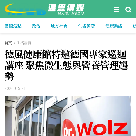
國際焦點
政治
地方社會
生活消費
健康樂活
首頁
生活消費
德風健康館特邀德國專家巡迴
講座 聚焦微生態與營養管理趨
勢
2026-05-21