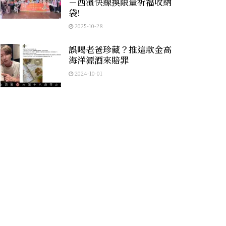
－西濱快線換限量祈福收納
袋!
2025-10-28
誤喝老爸珍藏？推這款金高
海洋源酒來賠罪
2024-10-01