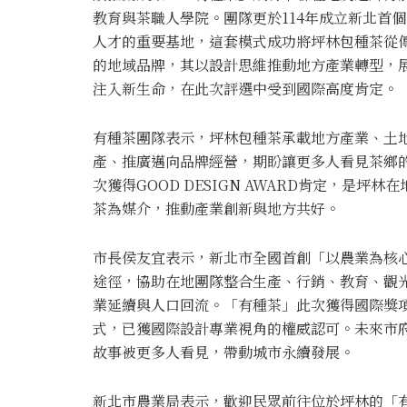
教育與茶職人學院。團隊更於114年成立新北首
人才的重要基地，這套模式成功將坪林包種茶從
的地域品牌，其以設計思維推動地方產業轉型，
注入新生命，在此次評選中受到國際高度肯定。
有種茶團隊表示，坪林包種茶承載地方產業、土
產、推廣邁向品牌經營，期盼讓更多人看見茶鄉
次獲得GOOD DESIGN AWARD肯定，是
茶為媒介，推動產業創新與地方共好。
市長侯友宜表示，新北市全國首創「以農業為核
途徑，協助在地團隊整合生產、行銷、教育、觀
業延續與人口回流。「有種茶」此次獲得國際獎
式，已獲國際設計專業視角的權威認可。未來市
故事被更多人看見，帶動城市永續發展。
新北市農業局表示，歡迎民眾前往位於坪林的「