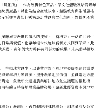
個「農創所」，作為展售特色茶品、茶文化體驗及培育青年
傳統農產品，轉化為結合產地故事、體驗教育與生活風格
展示返鄉青農如何透過設計共創與文化創新，為傳統產業
地風味與茶農世代傳承的技術。「有種茶」一路從共同生
的日常與價值，也讓年輕世代能以嶄新方式回到茶鄉。此
坪林在地茶農、青年與地方夥伴共同努力的成果，未來將持續以
心」推動地方創生，以農業作為回應地方發展課題的重要
光與青年培力等資源，提升農業附加價值，並創造地方產
項肯定，象徵新北透過農業解決地方創生議題的推動模
府將持續支持各地農業品牌發展，讓新北優質農產與地方
有種茶」農創所，親自體驗坪林包種茶、創意茶飲及茶文