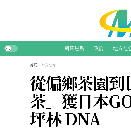
國際焦點
政治
地方社
首頁
地方社會
從偏鄉茶園到
茶」獲日本GOO
坪林 DNA