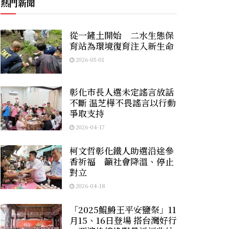
熱門新聞
從一鏟土開始 二水生態保
育站為環境復育注入新生命
2026-05-01
彰化市長人選未定謠言放話
不斷 温芝樺不畏謠言以行動
爭取支持
2026-04-17
柯文哲彰化鐵人助選沿途參
香祈福 籲社會降溫、停止
對立
2026-04-18
「2025鯤鯓王平安鹽祭」11
月15、16日登場 搭台灣好行