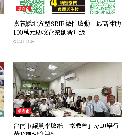
雲嘉南
輔
嘉義縣地方型SBIR徵件啟動 最高補助
100萬元助攻企業創新升級
2026-05-20
雲嘉南
台南市議員李啟維「家教會」5/20舉行
黃昭凱紀念禮拜