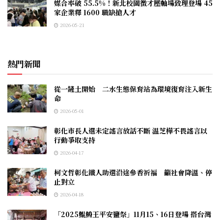
媒合率破 55.5%！新北校園徵才壓軸場致理登場 45
家企業釋 1600 職缺搶人才
2026-05-21
熱門新聞
從一鏟土開始 二水生態保育站為環境復育注入新生
命
2026-05-01
彰化市長人選未定謠言放話不斷 温芝樺不畏謠言以
行動爭取支持
2026-04-17
柯文哲彰化鐵人助選沿途參香祈福 籲社會降溫、停
止對立
2026-04-18
「2025鯤鯓王平安鹽祭」11月15、16日登場 搭台灣