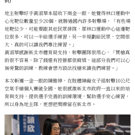
供)
地主射擊好手黃淑華本屆收下兩金一銀，她覺得林口運動中
心光靶位數量至少20個，就勝過國內許多射擊場，「有些場
地靶位少，可能要跟其他民眾排隊，那林口運動中心這邊靶
位很多，可以一半給選手練習，另一半規劃給民眾，空間很
大，真的可以讓我們專注練習。」
黃淑華感謝新北市體育局支持，射擊團隊很用心，「買槍真
的很不容易，除了錢還有控管都很麻煩，這部分我們可以心
無旁騖的訓練，教練會想方設法找槍來讓我們練習。」
本次斬獲一金一銀的陳雅婷，在肢體障礙女子組射擊10公尺
空氣手槍個人賽破全國，她很感激新北市政府一直以來的培
育與支持，提供選手完善的訓練環境，幫助選手安心練習，
所以身為地主隊，更想把獎牌留在新北市。