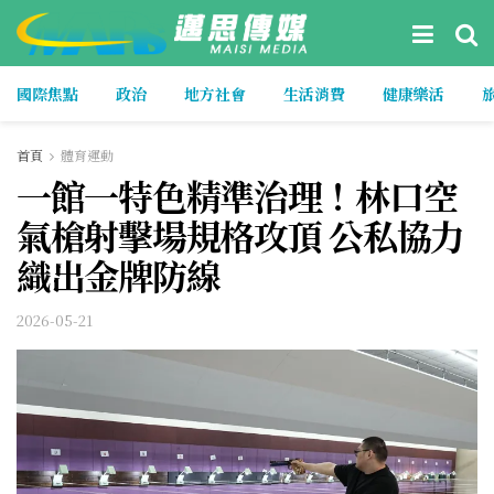
國際焦點
政治
地方社會
生活消費
健康樂活
首頁
體育運動
一館一特色精準治理！林口空
氣槍射擊場規格攻頂 公私協力
織出金牌防線
2026-05-21