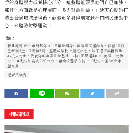
手的身體腰力或者核心部分，這些體能要靠他們自己加強，
那其他方面就是心理層面，多去對話討論。」她衷心期盼打
造出合適場域環境後，歡迎更多身障朋友到林口國民運動中
心，來體驗射擊運動。
標籤：
新北報導 新北市射擊隊在115年全國身心障礙國民運動會，截至20日
已斬獲4金、3銀和3銅，整體成績比上屆更出色，除了選手與團隊全
心投入付出，代表隊的專業訓練基地—林口國民運動中心更是一大助
力。 ▲靶位加寬到220公分，讓輪椅選手方便上下靶位。圖/新北市
體育局
記者黃俊育
相關新聞