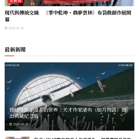
雲嘉南
現代與傳統交織 《掌中乾坤・戲夢雲林》布袋戲創作展開
幕
2026-05-16
最新新聞
致這殘酷卻溫柔的世界：天才作家渚央《如月物語》推
出典藏紀念版
2026-05-20