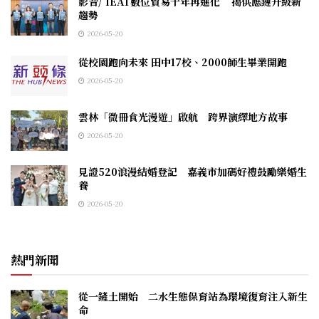
影音/ IEAT數位貿易十年再進化 揭供應鏈升級新
趨勢
2026-05-20
從校園跑向未來 田中17校、2000師生畢業開跑
2026-05-20
雲林「微冊食光漫遊」啟航 跨界演繹地方故事
2026-05-20
見證520浪漫結婚登記 嘉義市加碼好禮鼓勵樂婚生
養
2026-05-20
熱門新聞
從一鏟土開始 二水生態保育站為環境復育注入新生
命