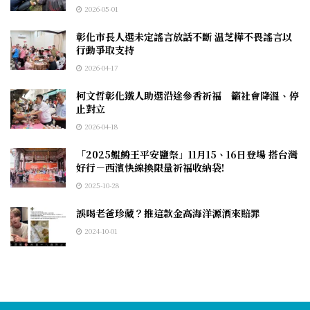
2026-05-01
彰化市長人選未定謠言放話不斷 温芝樺不畏謠言以
行動爭取支持
2026-04-17
柯文哲彰化鐵人助選沿途參香祈福 籲社會降溫、停
止對立
2026-04-18
「2025鯤鯓王平安鹽祭」11月15、16日登場 搭台灣
好行－西濱快線換限量祈福收納袋!
2025-10-28
誤喝老爸珍藏？推這款金高海洋源酒來賠罪
2024-10-01