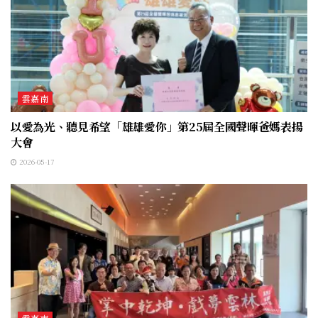
雲嘉南
以愛為光、聽見希望「雄雄愛你」第25屆全國聲暉爸媽表揚
大會
2026-05-17