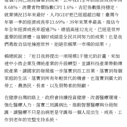
8.68%，消費者物價指數CPI 1.6%，吉尼係數維持穩定，
就業情況15年來最好，人均GDP更已經超越日韓！臺灣今
年第一季的經濟成長率13.69%，39年來單季最高，推估今
年全年經濟成長率超過7%，總值高達32兆元，已經是世界
重要的經濟體。這個好成績是全民共同努力的成果！也是我
們勇敢自信地擁抱世界，拒絕依賴單一市場的結果。」
賴總統說：「近日我將提出一項規模1千億元的計畫，來加
速中小微企業及傳統產業的升級轉型，並讓科技產業帶動傳
統產業，讓國家的發展進一步落實到百工百業，落實到每個
家庭的生活，落實到所有年輕世代的機會，也落實到廣大的
勞工、農漁民，長者，以及弱勢者的照顧。
在健康台灣的路上，政府會持續投資健康、改善醫療環境、
強化醫療人力、落實三班護病比，推動智慧醫療與分級照
護，讓醫療不只是治病更是守護每一個人從出生、成長、工
作到老年的完整支持系統。