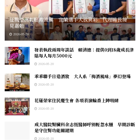
征戰亞洲輕艇激流賽 宜蘭選手大放異彩 代理縣長接
見嘉勉
2026-05-20
發表執政兩周年談話 賴清德：提供0到18歲成長津
貼每人每月5000元
2026-05-20
乖乖聯手日造酒妝 大人系「梅酒風味」夢幻登場
2026-05-20
花蓮榮家住民慶生會 各項表演輪番上陣吸睛
2026-05-20
成大醫院腎臟科余志恆醫師呼別輕忽水腫 早期診斷
是守住腎功能關鍵期
2026-05-20