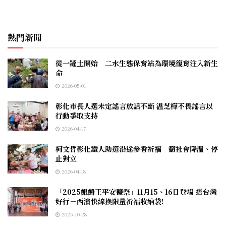
熱門新聞
從一鏟土開始 二水生態保育站為環境復育注入新生
命
2026-05-01
彰化市長人選未定謠言放話不斷 温芝樺不畏謠言以
行動爭取支持
2026-04-17
柯文哲彰化鐵人助選沿途參香祈福 籲社會降溫、停
止對立
2026-04-18
「2025鯤鯓王平安鹽祭」11月15、16日登場 搭台灣
好行－西濱快線換限量祈福收納袋!
2025-10-28