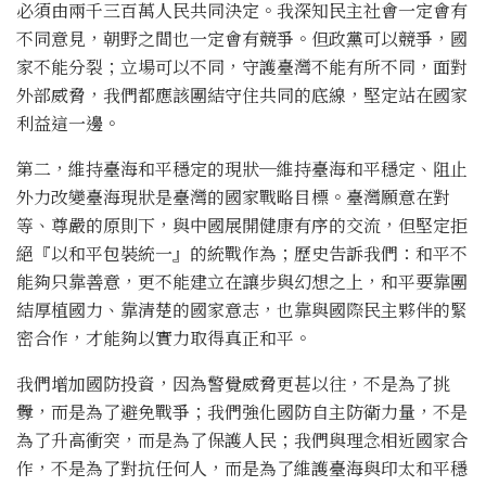
必須由兩千三百萬人民共同決定。我深知民主社會一定會有
不同意見，朝野之間也一定會有競爭。但政黨可以競爭，國
家不能分裂；立場可以不同，守護臺灣不能有所不同，面對
外部威脅，我們都應該團結守住共同的底線，堅定站在國家
利益這一邊。
第二，維持臺海和平穩定的現狀─維持臺海和平穩定、阻止
外力改變臺海現狀是臺灣的國家戰略目標。臺灣願意在對
等、尊嚴的原則下，與中國展開健康有序的交流，但堅定拒
絕『以和平包裝統一』的統戰作為；歷史告訴我們：和平不
能夠只靠善意，更不能建立在讓步與幻想之上，和平要靠團
結厚植國力、靠清楚的國家意志，也靠與國際民主夥伴的緊
密合作，才能夠以實力取得真正和平。
我們增加國防投資，因為警覺威脅更甚以往，不是為了挑
釁，而是為了避免戰爭；我們強化國防自主防衛力量，不是
為了升高衝突，而是為了保護人民；我們與理念相近國家合
作，不是為了對抗任何人，而是為了維護臺海與印太和平穩