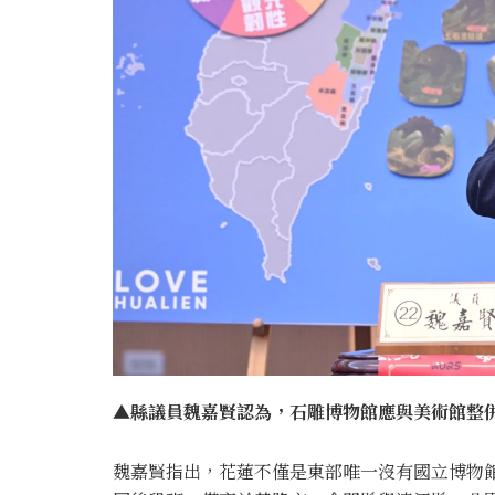
▲縣議員魏嘉賢認為，石雕博物館應與美術館
魏嘉賢指出，花蓮不僅是東部唯一沒有國立博物