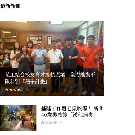
最新新聞
花工結合校友育才接軌產業 全力推動不
限科別「種子計畫」
2026-05-19
基隆工作遭老鼠咬傷！ 新北
40歲男確診「漢他病毒」
2026-05-19