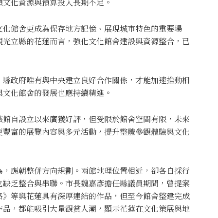
顯文化資源與預算投入長期不足。
文化館舍更成為保存地方記憶、展現城市特色的重要場
觀光立縣的花蓮而言，強化文化館舍建設與資源整合，已
，縣政府唯有與中央建立良好合作關係，才能加速推動相
與文化館舍的發展也應持續精進。
該館自設立以來廣獲好評，但受限於館舍空間有限，未來
更豐富的展覽內容與多元活動，提升整體參觀體驗與文化
為，應朝整併方向規劃。兩館地理位置相近，卻各自採行
也缺乏整合與串聯。市長魏嘉彥擔任縣議員期間，曾提案
路》等與花蓮具有深厚連結的作品，但至今館舍整建完成
作品，都能吸引大量觀賞人潮，顯示花蓮在文化策展與地