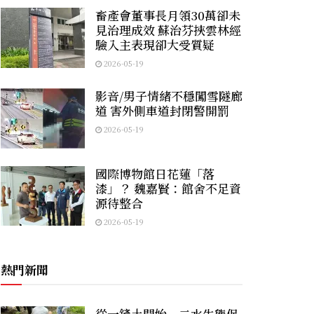
畜產會董事長月領30萬卻未
見治理成效 蘇治芬挾雲林經
驗入主表現卻大受質疑
2026-05-19
影音/男子情緒不穩闖雪隧廊
道 害外側車道封閉警開罰
2026-05-19
國際博物館日花蓮「落
漆」？ 魏嘉賢：館舍不足資
源待整合
2026-05-19
熱門新聞
從一鏟土開始 二水生態保