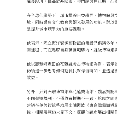
屬後段班，僅高於基隆市、金門縣與連江縣，凸
在全球化趨勢下，城市樣貌日益趨同，博物館與
域，同時肩負文化教育與觀光發展的功能。對以
是提升城市競爭力的重要課題。
他表示，國立海洋資源博物館的籌設已倡議多年
關進程；而在縣府自身職責範疇內，縣級博物館
他以壽豐鄉豐田的花蓮縣考古博物館為例，表示
仍須進一步思考如何延長民眾停留時間，並透過
效益。
另外，針對石雕博物館與花蓮美術館，魏嘉賢認
不同營運機制，不僅收費標準不一致，館際之間
建議花蓮美術館爭取展出陳澄波《東台灣臨海道
後，相關展覽仍未見下文；反觀他縣市展出相關