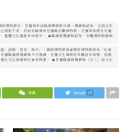
國際博物館日，花蓮每年活動規模相對冷清。魏嘉賢認為，主因在於
源也相對不足，目前全縣僅有花蓮縣石雕博物館、花蓮美術館及花蓮
，整體文化量能有待提升。 ▲縣議員魏嘉賢認為，石雕博物館應與
對話、諒解、包容、和平」。國際博物館協會期許博物館成為「社會
。花蓮縣議員魏嘉賢今天強調，花蓮文化場館近年雖逐步發展，但相
強化文化推廣與社會參與度。 ▲花蓮縣議員魏嘉賢（左二）由文化
分享
Tweet
19