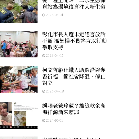
育站為環境復育注入新生命
2026-05-01
彰化市長人選未定謠言放話
不斷 温芝樺不畏謠言以行動
爭取支持
2026-04-17
柯文哲彰化鐵人助選沿途參
香祈福 籲社會降溫、停止
對立
2026-04-18
誤喝老爸珍藏？推這款金高
海洋源酒來賠罪
2024-10-01