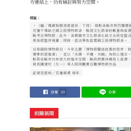
方連結上，仍有檢討與努力空間。
標籤：
。（圖／魏嘉賢服務處提供，下同） 相較各縣市熱烈響應
花蓮不僅缺乏國立級博物館舍，縣級文化館舍的數量與資
縣考古博物館；此外，各鄉鎮市文化館舍也缺乏系統性整合
美術館整併規畫；同時，設法爭取設置國立級博物館舍。
日是國際博物館日，今年主題「博物館聯結歧異的世界：
變革的促進者」，並以「永續、平權、共融」為核心理念
較其他縣市仍有很大的進步空間，縣政府應持續投入資源，
局長陳建村（左一）等人陪同觀賞石雕博物館作品
記者范振和∕花蓮報導 每年
分享
30
分享
相關新聞