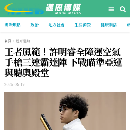
國際焦點
政治
地方社會
生活消費
健康樂活
首頁
體育運動
王者風範！許明睿全障運空氣
手槍三連霸達陣 下戰瞄準亞運
與聽奧殿堂
2026-05-19