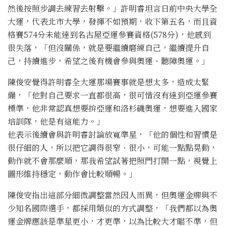
然後按照步調去練習去射擊。」許明睿坦言日前中央大學全
大運，代表北市大學，發揮不如預期，收下第五名，而且資
格賽574分未能達到名古屋亞運參賽資格(578分)，他感到
很失落，「但沒關係，就是要繼續磨練自己，繼續提升自
己，持續進步，希望之後有機會參與奧運、聽障奧運。」
陳俊安覺得許明睿全大運那場賽事就是想太多，造成太緊
繃，「他對自己要求一直都很高，很可惜沒有達到亞運參賽
標準，他非常認真想要拚亞運和洛杉磯奧運，想要進入國家
培訓隊，他是有這能力。」
他表示後續會與許明睿討論放寬準星，「他的個性和習慣是
很仔細的人，所以把它調得很窄、很小，可能一點點晃動，
動作就不會那麼順，那我希望試著把照門打開一點，視覺上
圖形維持穩定，動作會比較順暢。」
陳俊安指出這部分細微調整當然因人而異，但奧運金牌與不
少知名國際選手，都採用類似的方式調整，「我們都以為奧
運金牌應該是準星更小，才更準，以為比較大才瞄不準，但