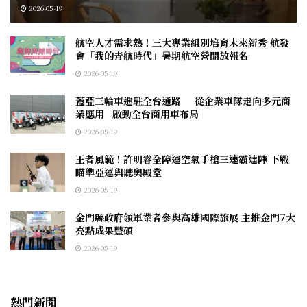
2026-05-19
航空人才需求熱！三大專業組別培育未來新秀 航發
會「我的青航時代」暑期航空營開放報名
2026-05-19
蓋亞三輪車進駐全台通路 從企業車隊走向多元商
業應用 啟動全台商用車布局
2026-05-19
王者風範！許明睿全障運空氣手槍三連霸達陣 下戰
瞄準亞運與聽奧殿堂
2026-05-19
金門縣政府領軍業者參與高雄國際旅展 主推金門7大
亮點成果豐碩
2026-05-19
熱門新聞