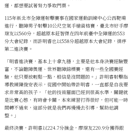
運，都想要試著努力爭取門票。
115年新北市全障運射擊賽事在國家運動訓練中心公西靶場
進行，聽障男子射擊10公尺空氣手槍資格賽，臺北市好手廖
瑞友以560分，超越原本莊智傑在四年前臺中全障運的553
分大會紀錄，而許明睿也以558分超越原本大會紀錄，排序
第二進決賽。
「明睿進決賽，基本上十拿九穩，主要是他本身決賽經驗豐
富，不論聽障奧運、世界聽障錦標賽，還有一些全國賽經
驗，他只要放輕鬆一點，相信是沒問題的。」許明睿射擊指
導教練陳俊安表示，從國中開始帶許明睿，一直都是自我要
求非常高的孩子，「他的技術層面已經到很高水準，關鍵就
是比賽心態，有時會卡關，本來練習打得很好，但可能一時
間轉不過來，這部分就是我們再慢慢去引導，幫助他調
整。」
最終決賽，許明睿以224.7分摘金，廖瑞友220.9分獲得銀