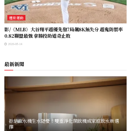
體育運動
影/《MLB》大谷翔平超優先發7局飆8K無失分 超鬼防禦率
0.82聯盟最強 拿勝投助道奇止敗
2026-05-14
最新新聞
拒絕飲水機生水隱憂！雙重淨化開飲機成家庭飲水新選
擇