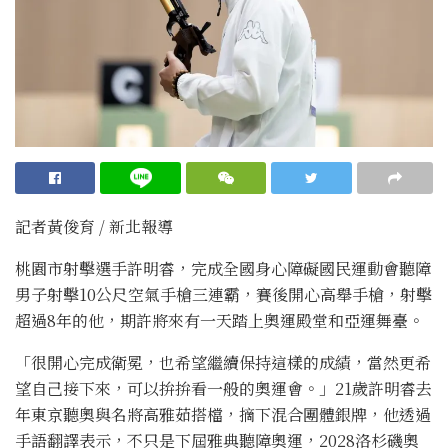
記者黃俊育 / 新北報導
桃園市射擊選手許明睿，完成全國身心障礙國民運動會聽障
男子射擊10公尺空氣手槍三連霸，賽後開心高舉手槍，射擊
超過8年的他，期許將來有一天踏上奧運殿堂和亞運舞臺。
「很開心完成衛冕，也希望繼續保持這樣的成績，當然更希
望自己接下來，可以拚拚看一般的奧運會。」21歲許明睿去
年東京聽奧與名將高雅茹搭檔，摘下混合團體銀牌，他透過
手語翻譯表示，不只是下屆雅典聽障奧運，2028洛杉磯奧