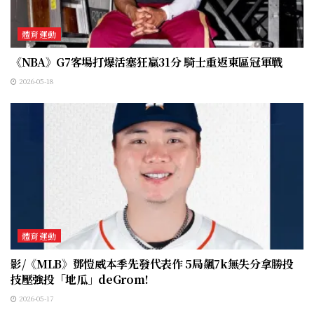
體育運動
《NBA》G7客場打爆活塞狂贏31分 騎士重返東區冠軍戰
2026-05-18
體育運動
影/《MLB》鄧愷威本季先發代表作 5局飆7k無失分拿勝投
技壓強投「地瓜」deGrom!
2026-05-17