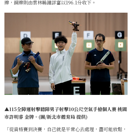
牌，銅牌則由雲林縣鐘詳富以196.1分收下。
▲115全障運射擊聽障男子射擊10公尺空氣手槍個人賽 桃園
市許明睿 金牌。(圖/新北市體育局 提供)
「從資格賽到決賽，自己就是平常心去處理，盡可能放鬆，