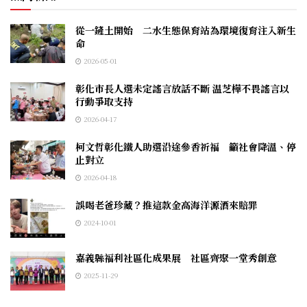
從一鏟土開始 二水生態保育站為環境復育注入新生
命
2026-05-01
彰化市長人選未定謠言放話不斷 温芝樺不畏謠言以
行動爭取支持
2026-04-17
柯文哲彰化鐵人助選沿途參香祈福 籲社會降溫、停
止對立
2026-04-18
誤喝老爸珍藏？推這款金高海洋源酒來賠罪
2024-10-01
嘉義縣福利社區化成果展 社區齊聚一堂秀創意
2025-11-29