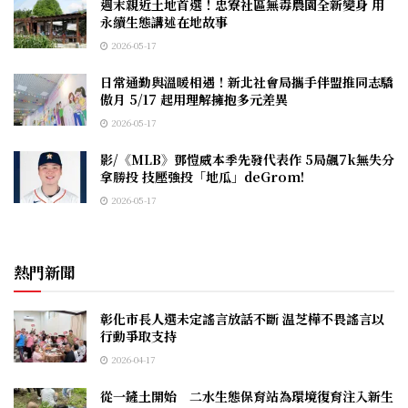
週末親近土地首選！忠寮社區無毒農園全新變身 用
永續生態講述在地故事
2026-05-17
日常通勤與溫暖相遇！新北社會局攜手伴盟推同志驕
傲月 5/17 起用理解擁抱多元差異
2026-05-17
影/《MLB》鄧愷威本季先發代表作 5局飆7k無失分
拿勝投 技壓強投「地瓜」deGrom!
2026-05-17
熱門新聞
彰化市長人選未定謠言放話不斷 温芝樺不畏謠言以
行動爭取支持
2026-04-17
從一鏟土開始 二水生態保育站為環境復育注入新生