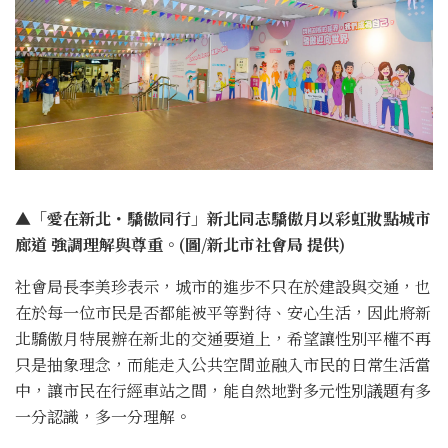
▲「愛在新北・驕傲同行」新北同志驕傲月以彩虹妝點城市
廊道 強調理解與尊重。(圖/新北市社會局 提供)
社會局長李美珍表示，城市的進步不只在於建設與交通，也
在於每一位市民是否都能被平等對待、安心生活，因此將新
北驕傲月特展辦在新北的交通要道上，希望讓性別平權不再
只是抽象理念，而能走入公共空間並融入市民的日常生活當
中，讓市民在行經車站之間，能自然地對多元性別議題有多
一分認識，多一分理解。