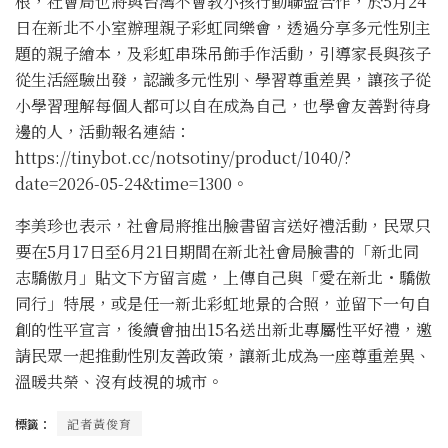
根，社會局也將與台灣不會教小孩行動聯盟合作，於5月24
日在新北不小室辦理親子彩虹同樂會，透過分享多元性別主
題的親子繪本，及彩虹串珠吊飾手作活動，引導家長與孩子
從生活經驗出發，認識多元性別、學習尊重差異，讓孩子從
小學習理解每個人都可以自在成為自己，也學會友善對待身
邊的人，活動報名連結：
https://tinybot.cc/notsotiny/product/1040/?
date=2026-05-24&time=1300。
李美珍也表示，社會局將推出臉書留言送好禮活動，民眾只
要在5月17日至6月21日期間在新北社會局臉書的「新北同
志驕傲月」貼文下方留言處，上傳自己與「愛在新北・驕傲
同行」特展，或是任一新北彩虹地景的合照，並留下一句自
創的性平宣言，後續會抽出15名送出新北專屬性平好禮，邀
請民眾一起推動性別友善政策，讓新北成為一座尊重差異、
溫暖共榮、沒有歧視的城市。
標籤：
記者黃俊育