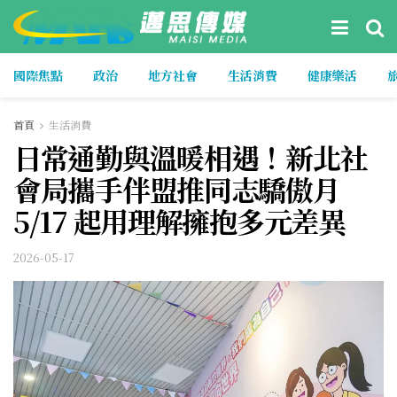
國際焦點
政治
地方社會
生活消費
健康樂活
首頁
生活消費
日常通勤與溫暖相遇！新北社
會局攜手伴盟推同志驕傲月
5/17 起用理解擁抱多元差異
2026-05-17