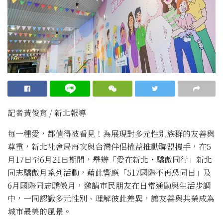
記者黃俊育 / 新北報導
每一種愛，都值得被看見！為展現對多元性別族群的友善與
尊重，新北社會局再次與台灣伴侶權益推動聯盟攜手，在5
月17日至6月21日期間，舉辦「愛在新北・驕傲同行」新北
同志驕傲月系列活動，藉此響應「517國際不再恐同日」及
6月國際同志驕傲月，邀請市民朋友在日常通勤與生活步調
中，一同認識多元性別、理解彼此差異，讓友善與共榮成為
城市最美的風景。