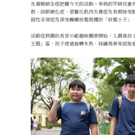
及個管師全程把關今天的活動。參與的罕病兒童有
群、結節硬化症、裘馨氏肌肉失養症及長期接受
固性妥瑞症及深受癲癇放電困擾的「放電小子」 
活動從熱閙的長官示範趣味團康開始，入園後孩子
王國」區，孩子透過旋轉木馬、採礦飛車等設施進