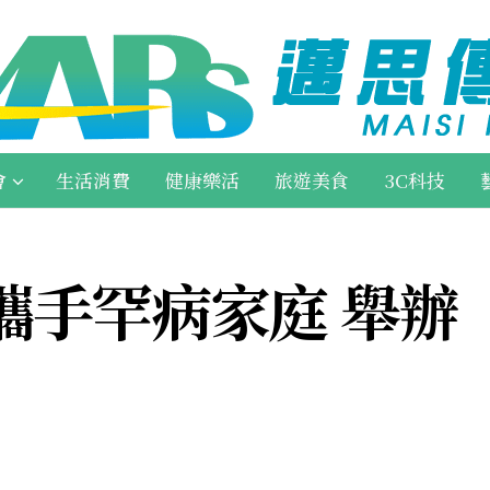
會
生活消費
健康樂活
旅遊美食
3C科技
攜手罕病家庭 舉辦