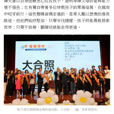
障夫妻以自身經驗悉心拉拔孩子，證明身障父母的愛與能力
毫不遜色；也有獨自帶著多位特教孩子的單親母親，在風雨
中咬牙前行。這些聲暉爸媽走過的，是常人難以想像的漫長
路途，但他們始終堅信，只要步伐穩健，孩子終能勇敢探索
世界；只要不放棄，聽障兒就能走得更遠。
「第25屆全國聲暉爸媽表揚活動」大合照。（圖／莫素娟提供）