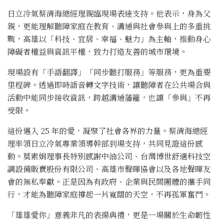
日立冷氣蔡清海總經理親臨現場表達支持。他表示，身為父
親，更能理解聽障家庭在教育、溝通與社會參與上的多重挑
戰，高雄以「科技、宜居、幸福、魅力」為主軸，推動身心
障礙者權益與資訊平權，致力打造友善的城市環境。
現場設有「手語翻譯」「同步聽打服務」等服務，更為重要
里程碑。透過即時語音轉文字技術，讓聽障者在公共場合與
活動中能同步接收資訊，跨越溝通藩籬，也讓「參與」不再
受限。
這份邁入 25 年的愛，凝聚了社會各界的力量。蔡清海總經
理率領日立冷氣專業領導幹部到場支持，共同見證這份感
動。莫素娟理事長特別感謝中油公司、台灣博世舒適科技空
調設備販賣股份有限公司、高雄市聲暉協會以及各地聲暉友
會的無私奉獻。正是因為有政府、企業與民間團體的攜手同
行，才能為聽障家庭撐起一片寬闊的天空，不再孤軍奮鬥。
「雄雄愛你」意義非凡的表揚典禮，更是一場關於生命韌性