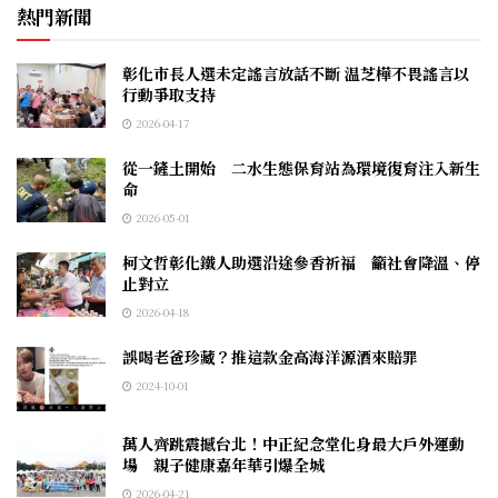
熱門新聞
彰化市長人選未定謠言放話不斷 温芝樺不畏謠言以
行動爭取支持
2026-04-17
從一鏟土開始 二水生態保育站為環境復育注入新生
命
2026-05-01
柯文哲彰化鐵人助選沿途參香祈福 籲社會降溫、停
止對立
2026-04-18
誤喝老爸珍藏？推這款金高海洋源酒來賠罪
2024-10-01
萬人齊跳震撼台北！中正紀念堂化身最大戶外運動
場 親子健康嘉年華引爆全城
2026-04-21