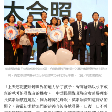
莫素娟理事長特別感謝中油公司、台灣博世舒適科技空調設備販賣股份有限公
司、高雄市聲暉協會以及各地聲暉友會的無私奉獻。（圖／莫素娟提供）
「上天忘記把聆聽世界的能力給了孩子，聲暉爸媽以永不放
棄的執著追尋聲音的機會。」中華民國聲暉聯合會榮譽理事
長莫素娟感性地說，同為聽障兒母親，莫素娟深知這條路的
艱辛，從最初求助無門的徬徨奔波各地尋醫、日復一日不曾