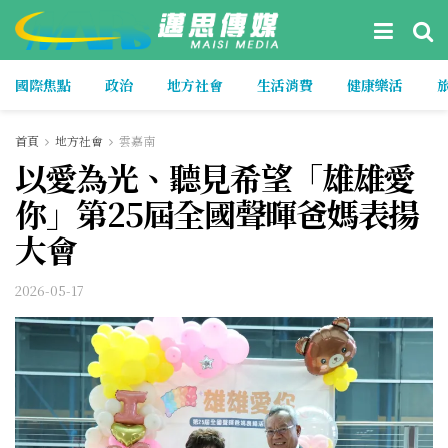
國際焦點
政治
地方社會
生活消費
健康樂活
首頁
地方社會
雲嘉南
以愛為光、聽見希望「雄雄愛
你」第25屆全國聲暉爸媽表揚
大會
2026-05-17