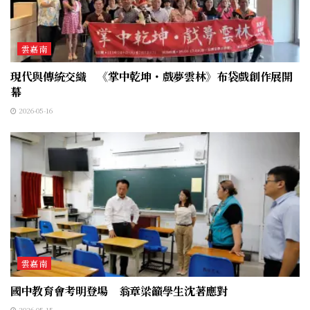
雲嘉南
現代與傳統交織 《掌中乾坤・戲夢雲林》布袋戲創作展開
幕
2026-05-16
雲嘉南
國中教育會考明登場 翁章梁籲學生沈著應對
2026-05-15