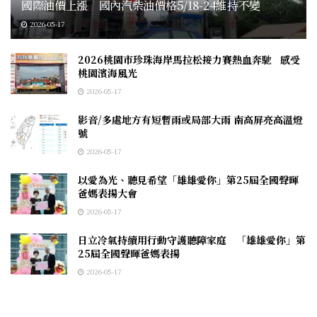
國際油價上漲 國內汽柴油價格5/18-24維持不變
2026-05-17
2026桃園市珍珠海岸馬拉松接力賽熱血奔馳 感受
桃園濱海風光
2026-05-17
影音/多處地方有短暫雨或局部大雨 南高屏亮高溫燈
號
2026-05-17
以愛為光、聽見希望「雄雄愛你」第25屆全國聲暉
爸媽表揚大會
2026-05-17
日立冷氣持續用行動守護聽障家庭 「雄雄愛你」第
25屆全國聲暉爸媽表揚
2026-05-17