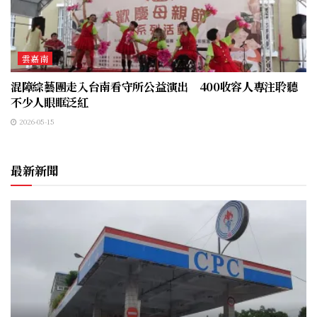
雲嘉南
混障綜藝團走入台南看守所公益演出 400收容人專注聆聽
不少人眼眶泛紅
2026-05-15
最新新聞