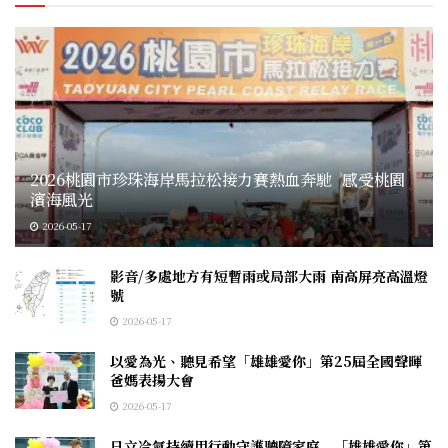
2026桃園市珍珠海岸馬拉松接力賽熱血奔馳 感受桃園
濱海風光
2026-05-17
影音/多處地方有短暫雨或局部大雨 南高屏亮高溫燈
號
2026-05-17
以愛為光、聽見希望「雄雄愛你」第25屆全國聲暉
爸媽表揚大會
2026-05-17
日立冷氣持續用行動守護聽障家庭 「雄雄愛你」第