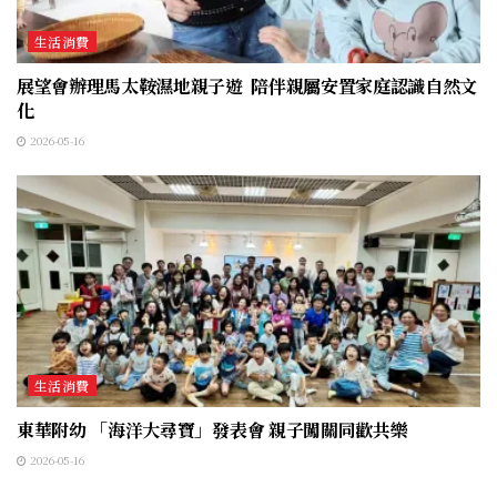
生活消費
展望會辦理馬太鞍濕地親子遊 陪伴親屬安置家庭認識自然文
化
2026-05-16
生活消費
東華附幼 「海洋大尋寶」發表會 親子闖關同歡共樂
2026-05-16