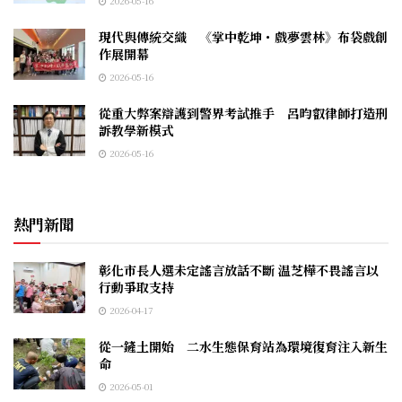
2026-05-16
現代與傳統交織 《掌中乾坤・戲夢雲林》布袋戲創
作展開幕
2026-05-16
從重大弊案辯護到警界考試推手 呂昀叡律師打造刑
訴教學新模式
2026-05-16
熱門新聞
彰化市長人選未定謠言放話不斷 温芝樺不畏謠言以
行動爭取支持
2026-04-17
從一鏟土開始 二水生態保育站為環境復育注入新生
命
2026-05-01