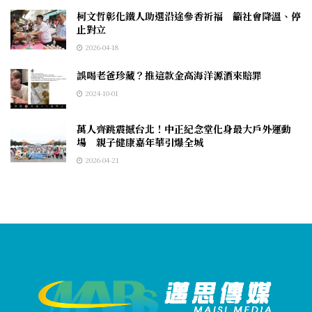
柯文哲彰化鐵人助選沿途參香祈福 籲社會降溫、停
止對立
2026-04-18
誤喝老爸珍藏？推這款金高海洋源酒來賠罪
2024-10-01
萬人齊跳震撼台北！中正紀念堂化身最大戶外運動
場 親子健康嘉年華引爆全城
2026-04-21