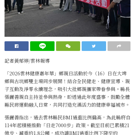
記者黃郁婷/雲林報導
「2026雲林健康嘉年華」鄉親日活動於今（16）日在大埤
鄉與古坑鄉雙主場同步展開！結合全民健走、健康宣導、親
子互動及淨零永續理念，吸引大批鄉親攜家帶眷參與。縣長
張麗善親自主持並參與熱身，盼透過此年度盛事，鼓勵全體
縣民將運動融入日常，共同打造充滿活力的健康幸福城市。
張麗善指出，過去雲林縣民BMI過重比例偏高，為此縣府自
114年起積極推動「日走7000步」政策。截至目前已累積21
億步、減重約1.8公噸，成功讓BMI過重比例下降至約