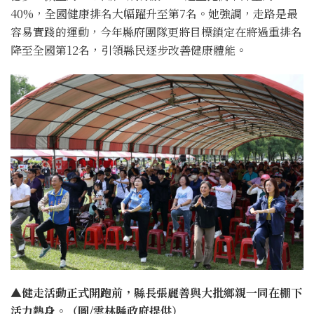
40%，全國健康排名大幅躍升至第7名。她強調，走路是最
容易實踐的運動，今年縣府團隊更將目標鎖定在將過重排名
降至全國第12名，引領縣民逐步改善健康體能。
▲健走活動正式開跑前，縣長張麗善與大批鄉親一同在棚下
活力熱身。（圖/雲林縣政府提供）