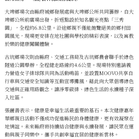
大埤鄉場次由縣府城鄉發展處與大埤鄉公所共同籌辦，自大
埤鄉公所前廣場出發，折返點設於知名觀光亮點「三秀
園」，全程約6.8公里。沿途鄉親不僅能飽覽絕美的鄉村田
園風光，現場更安排在地社團與學校的精彩表演，以及寓教
於樂的健康闖關體驗。
古坑鄉場次則由縣府、交通工務局及古坑鄉農會聯手於綠色
隧道公園舉辦，全程健走路線約4.6公里。現場特別邀請義
力營造女子排球隊共同為活動鳴笛，並設置MOOVO共享自
行車與交通安全知識等互動宣導攤風，藉此向大眾倡導綠色
交通與正確用路觀念，讓淨零碳排、綠色生活的永續種子深
入社區。
張麗善表示，健康是幸福生活最重要的基石。本次健康嘉年
華鄉親日活動不僅成功促進縣民的身體健康，更有效凝聚在
地情誼。未來縣府將持續結合健康與永續發展，讓民眾在運
動與親子同樂中，攜手共創幸福宜居的健康新雲林。