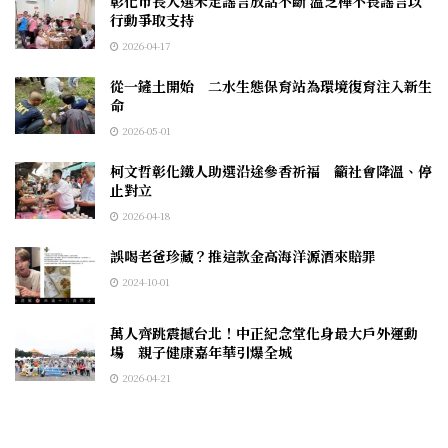
彰化市長人選未定謠言放話不斷 温芝樺不畏謠言以
行動爭取支持
2026-04-17
從一鏟土開始 二水生態保育站為環境復育注入新生
命
2026-05-01
柯文哲彰化鐵人助選沿途參香祈福 籲社會降溫、停
止對立
2026-04-18
誤喝老爸珍藏？推這款金高海洋源酒來賠罪
2024-10-01
萬人齊跳震撼台北！中正紀念堂化身最大戶外運動
場 親子健康嘉年華引爆全城
2026-04-21