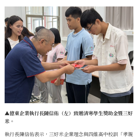
▲億東企業執行長陳信佑（左）致贈清寒學生獎助金暨三好
米。
執行長陳信佑表示，三好米企業理念與四維高中校訓「孝親