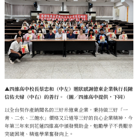
▲四維高中校長蔡忠和（中左）贈狀感謝億東企業執行長陳
信佑夫婦（中右）的善行。（圖／四維高中提供，下同）
以全台契作產銷聞名的三好米億東企業，秉持做三好「一
青、二水、三飽水」價格又公道等三好的良心企業精神，今
年第三年來到花蓮四維高中頒發獎助金，勉勵學子不畏艱辛
突破困境、精進學業奮發向上。