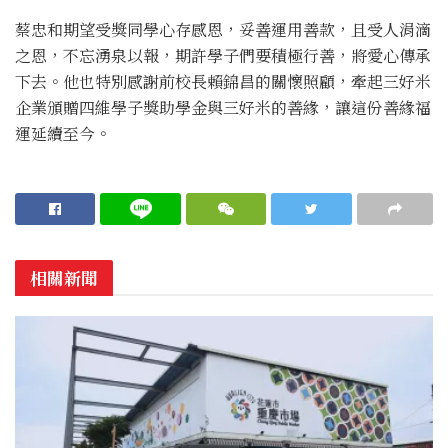
蔡忠和期望受獎同學心存感恩，妥善運用善款，且受人涓滴
之恩，不忘湧泉以報，期許學子們要積極行善，將愛心傳承
下去。他也特別感謝前校長賴錦昌的關懷照顧，牽起三好米
企業頒贈四維學子獎助學金與三好米的善緣，讓這份善緣福
運延續至今。
相關新聞