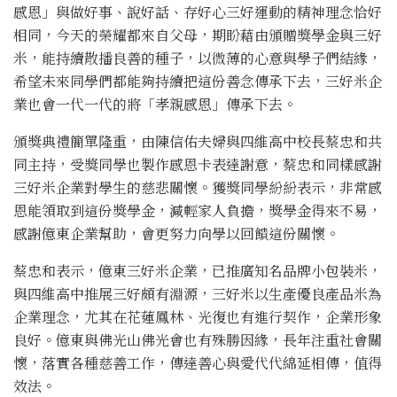
感恩」與做好事、說好話、存好心三好運動的精神理念恰好
相同，今天的榮耀都來自父母，期盼藉由頒贈獎學金與三好
米，能持續散播良善的種子，以微薄的心意與學子們結緣，
希望未來同學們都能夠持續把這份善念傳承下去，三好米企
業也會一代一代的將「孝親感恩」傳承下去。
頒獎典禮簡單隆重，由陳信佑夫婦與四維高中校長蔡忠和共
同主持，受獎同學也製作感恩卡表達謝意，蔡忠和同樣感謝
三好米企業對學生的慈悲關懷。獲獎同學紛紛表示，非常感
恩能領取到這份獎學金，減輕家人負擔，獎學金得來不易，
感謝億東企業幫助，會更努力向學以回饋這份關懷。
蔡忠和表示，億東三好米企業，已推廣知名品牌小包裝米，
與四維高中推展三好頗有淵源，三好米以生產優良產品米為
企業理念，尤其在花蓮鳳林、光復也有進行契作，企業形象
良好。億東與佛光山佛光會也有殊勝因緣，長年注重社會關
懷，落實各種慈善工作，傳達善心與愛代代綿延相傳，值得
效法。