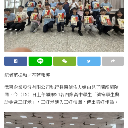
記者范振和∕花蓮報導
億東企業股份有限公司執行長陳信佑夫婦由兒子陳泓諺陪
同，今（15）日上午頒贈54名四維高中學生「清寒學生獎
助金暨三好米」，三好米進入三好校園，傳出美好佳話。