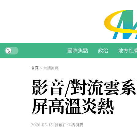
國際焦點
政治
地方社
首頁
生活消費
影音/對流雲系
屏高溫炎熱
2026-05-15
發布在
生活消費