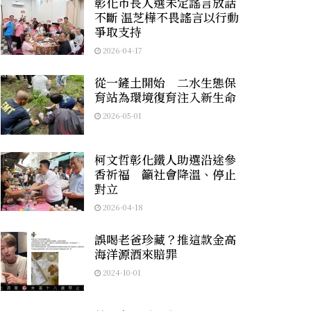
彰化市長人選未定謠言放話
不斷 温芝樺不畏謠言以行動
爭取支持
2026-04-17
從一鏟土開始 二水生態保
育站為環境復育注入新生命
2026-05-01
柯文哲彰化鐵人助選沿途參
香祈福 籲社會降溫、停止
對立
2026-04-18
誤喝老爸珍藏？推這款金高
海洋源酒來賠罪
2024-10-01