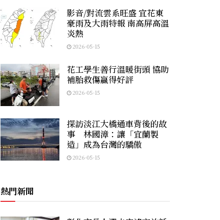
影音/對流雲系旺盛 宜花東
豪雨及大雨特報 南高屏高溫
炎熱
2026-05-15
花工學生善行溫暖街頭 協助
補胎救傷贏得好評
2026-05-15
探訪淡江大橋通車背後的故
事 林國漳：讓「宜蘭製
造」成為台灣的驕傲
2026-05-15
熱門新聞