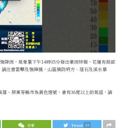
強降雨，氣象署下午14時05分發出豪雨特報，花蓮有局部
，請注意雷擊及強陣風，山區慎防坍方、落石及溪水暴
、高雄、屏東等縣市為黃色燈號，會有36度以上的氣溫，請
分享
Tweet
19