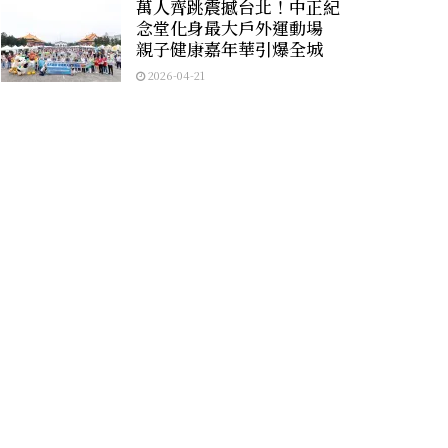
萬人齊跳震撼台北！中正紀
念堂化身最大戶外運動場
親子健康嘉年華引爆全城
2026-04-21