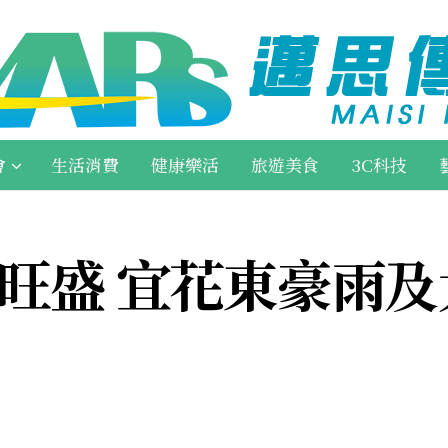
會
生活消費
健康樂活
旅遊美食
3C科技
旺盛 宜花東豪雨及