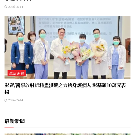
2026-05-14
生活消費
影音/醫事放射師耗盡洪荒之力捨身護病人 彰基頒10萬元表
揚
2026-05-14
最新新聞