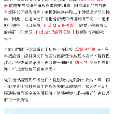
殼
能讓充電盒避開鑰匙與零錢的刮傷，附掛繩孔的設計也
有效降低了遺失機率。平板則成為串聯工作與娛樂之間的橋
梁；因此，在選擇配件時也會依使用情境有所不同——追求
輕巧攜帶，可以選擇
iPad Mini保護殼
；需要大螢幕辦公
的族群，則會從
iPad Air保護殼推薦
中找到附支架的款
式。
至於出門離不開筆電的上班族，在比較
筆電包推薦
時，多
半把設備、線材與文件能否分區清楚作為基本要求，若行程
涉及戶外或潮濕環境，再多帶一個輕量
防水包
作為外層保
護，可以讓整體保護更完整。
從手機保護殼到平板配件，從磁吸供電到防水收納，每一個
小配件背後都對應著工作與娛樂的具體需求。當人們開始用
周邊裝備重新定義生活樣貌，這場轉變也將持續延伸到日常
的每一個角落。