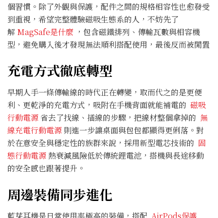
個習慣。除了外觀與保護，配件之間的規格相容性也愈發受
到重視，希望完整體驗磁吸生態系的人，不妨先了
解
MagSafe是什麼
，包含磁鐵排列、傳輸瓦數與相容機
型，避免購入後才發現無法順利搭配使用，最後反而被閒置
充電方式徹底轉型
早期人手一條傳輸線的時代正在轉變，取而代之的是更便
利、更乾淨的充電方式，吸附在手機背面就能補電的
磁吸
行動電源
省去了找線、插線的步驟，把線材整個拿掉的
無
線充電行動電源
則進一步讓桌面與包包都顯得更俐落。對
於在意安全與穩定性的族群來說，採用新型電芯技術的
固
態行動電源
熱衰減風險低於傳統鋰電池，搭機與長途移動
的安全感也跟著提升。
周邊裝備同步進化
藍芽耳機是日常使用率極高的裝備，搭配
AirPods保護