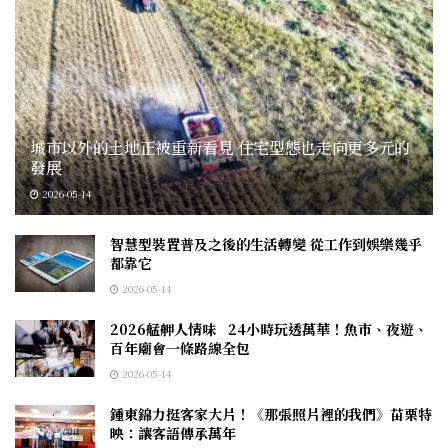
城市以外的土地正被重新看見 住宅型態也走向更多元的
發展
2026-05-14
智慧型裝置普及之後的生活轉變 從工作到娛樂幾乎
都靠它
2026-05-14
2026艋舺人情味 24小時玩透萬華！魚市、夜遊、
百年廟會一條路線全包
2026-05-14
鍾東錦力挺客家大片！《那張照片裡的我們》苗栗特
映：讓客語傳承萬年