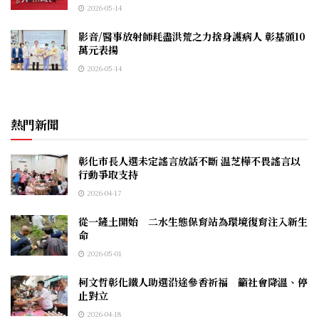
2026-05-14
影音/醫事放射師耗盡洪荒之力捨身護病人 彰基頒10
萬元表揚
2026-05-14
熱門新聞
彰化市長人選未定謠言放話不斷 温芝樺不畏謠言以
行動爭取支持
2026-04-17
從一鏟土開始 二水生態保育站為環境復育注入新生
命
2026-05-01
柯文哲彰化鐵人助選沿途參香祈福 籲社會降溫、停
止對立
2026-04-18