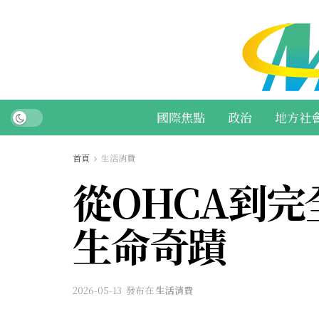
國際焦點
政治
地方社
首頁
生活消費
從OHCA到
生命奇蹟
2026-05-13
發布在
生活消費