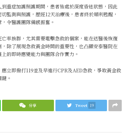
入到重症加護照護期間，患者皆處於深度昏迷狀態，因此
切監測與照護，歷經12天治療後，患者終於順利甦醒，
常，令醫護團隊備感振奮。
死亡率族群，尤其需要電擊急救的個案，能在送醫後恢復
例，除了展現急救黃金時間的重要性，也凸顯安泰醫院在
護上的即時應變能力與團隊合作實力。
立即撥打119並及早進行CPR及AED急救，爭取黃金救
關鍵。
分享
Tweet
19