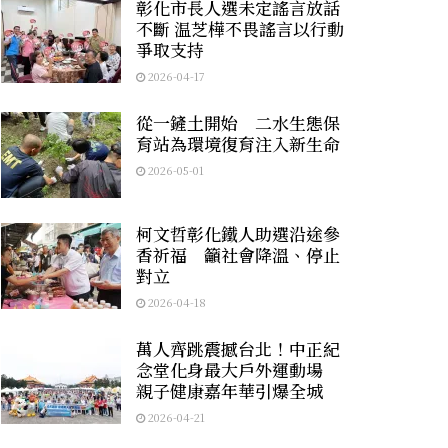
彰化市長人選未定謠言放話
不斷 温芝樺不畏謠言以行動
爭取支持
2026-04-17
從一鏟土開始 二水生態保
育站為環境復育注入新生命
2026-05-01
柯文哲彰化鐵人助選沿途參
香祈福 籲社會降溫、停止
對立
2026-04-18
萬人齊跳震撼台北！中正紀
念堂化身最大戶外運動場
親子健康嘉年華引爆全城
2026-04-21