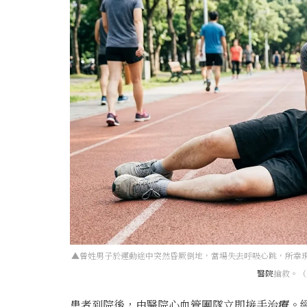
▲曾姓男子於運動途中突然昏厥倒地，當場失去呼吸心跳，所幸現
醫院
搶救。（
患者到院後，由醫院心血管團隊立即接手治療。