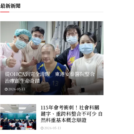
最新新聞
從OHCA到完全清醒 東港安泰醫院整合
治療創生命奇蹟
2026-05-13
115年會考衝刺！社會科關
鍵字、重跨科整合不可少 自
然科重基本概念辯證
2026-05-13