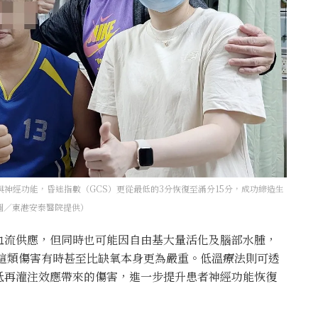
神經功能，昏迷指數（GCS）更從最低的3分恢復至滿分15分，成功締造生
圖／東港安泰醫院提供）
血流供應，但同時也可能因自由基大量活化及腦部水腫，
ry）」。這類傷害有時甚至比缺氧本身更為嚴重。低溫療法則可透
低再灌注效應帶來的傷害，進一步提升患者神經功能恢復