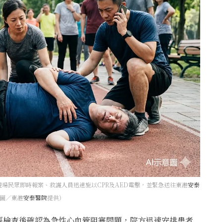
場民眾即時報案、救護人員迅速施以CPR及AED電擊，並緊急送往東港
安泰
圖／東港
安泰醫院
提供）
經檢查後確認為急性心血管阻塞問題，院方迅速安排患者