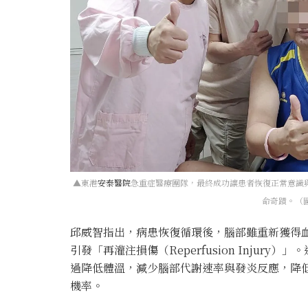
▲東港
安泰醫院
急重症醫療團隊，最終成功讓患者恢復正常意識與
命奇蹟。（
邱威智指出，病患恢復循環後，腦部雖重新獲得
引發「再灌注損傷（Reperfusion Inju
過降低體溫，減少腦部代謝速率與發炎反應，降
機率。