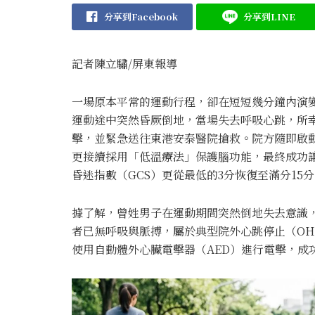
分享到Facebook
分享到LINE
記者陳立驌/屏東報導
一場原本平常的運動行程，卻在短短幾分鐘內演變
運動途中突然昏厥倒地，當場失去呼吸心跳，所幸
擊，並緊急送往東港
安泰醫院
搶救。院方隨即啟
更接續採用「低溫療法」保護腦功能，最終成功讓
昏迷指數（GCS）更從最低的3分恢復至滿分15
據了解，曾姓男子在運動期間突然倒地失去意識，
者已無呼吸與脈搏，屬於典型院外心跳停止（OH
使用自動體外心臟電擊器（AED）進行電擊，成