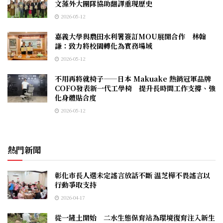
文藻外大團隊協助翻譯重現歷史
2026-05-12
嘉義大學與農田水利署簽訂MOU展開合作 林翰
謙：致力將校園轉化為實務場域
2026-05-12
不用再將就椅子——日本 Makuake 熱銷冠軍品牌
COFO發表新一代工學椅 提升長時間工作支撐、強
化身體貼合度
2026-05-12
熱門新聞
彰化市長人選未定謠言放話不斷 温芝樺不畏謠言以
行動爭取支持
2026-04-17
從一鏟土開始 二水生態保育站為環境復育注入新生