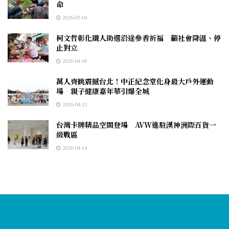
命
2026-05-01
柯文哲彰化鐵人助選沿途參香祈福 籲社會降溫、停
止對立
2026-04-18
萬人齊跳震撼台北！中正紀念堂化身最大戶外運動
場 親子健康嘉年華引爆全城
2026-04-21
台灣卡牌精品空間登場 AVW進駐漢神洲際百貨一
級戰區
2026-04-14