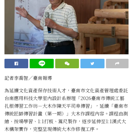
記者李喬智／臺南報導
為延續文化資產保存技術人才，
臺南市文化資產管理處委託
台南應用科技大學室內設計系辦理「
20
26
臺南市傳統工藝
扎根傳習工作坊－大木作陳天平司阜傳習」，
延續「臺南市
傳統匠師傳習計畫（第一期）」大木作課程內容。
課程由測
繪、按場學習、
1:1
打板、篙尺製作，逐步延伸至
1:1
漢式大
木構架實作，完整呈現傳統大木作修復工序。