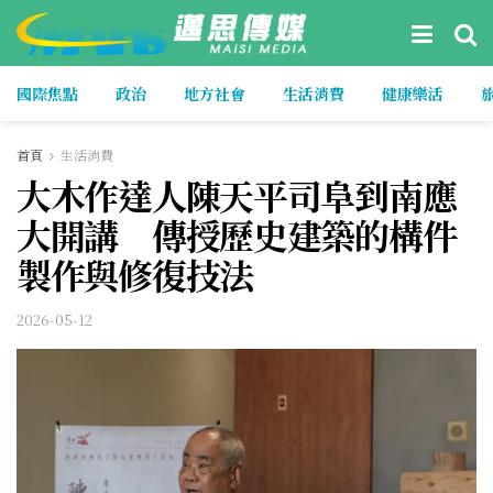
國際焦點
政治
地方社會
生活消費
健康樂活
首頁
生活消費
大木作達人陳天平司阜到南應
大開講 傳授歷史建築的構件
製作與修復技法
2026-05-12