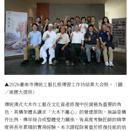
▲2026臺南市傳統工藝扎根傳習工作坊結業大合照。（圖
／南應大提供）
傳統漢式大木作工藝在文化資產修復中扮演極為重要的角
色，
其構架體系講求「大木不離心」的營建原則，無論是構
件比例、
榫卯接合或整體受力關係，
皆高度考驗匠師的精準
度與長年累積的實務經驗。
本次課程除著重於修復技能的培