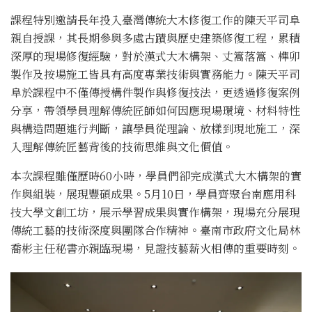
課程特別邀請長年投入臺灣傳統大木修復工作的陳天平司阜
親自授課
，其長期參與多處古蹟與歷史建築修復工程，
累積
深厚的現場修復經驗，對於漢式大木構架、丈篙落篙、
榫卯
製作及按場施工皆具有高度專業技術與實務能力。
陳天平司
阜於課程中不僅傳授構件製作與修復技法，
更透過修復案例
分享，帶領學員理解傳統匠師如何因應現場環境、
材料特性
與構造問題進行判斷，讓學員從理論、放樣到現地施工，
深
入理解傳統匠藝背後的技術思維與文化價值。
本次課程雖僅歷時
60
小時，
學員們卻完成漢式大木構架的實
作與組裝，展現豐碩成果。
5
月
10
日，學員齊聚台南應用科
技大學文創工坊，
展示學習成果與實作構架，
現場充分展現
傳統工藝的技術深度與團隊合作精神。
臺南市政府文化局林
喬彬主任秘書亦親臨現場，
見證技藝薪火相傳的重要時刻。