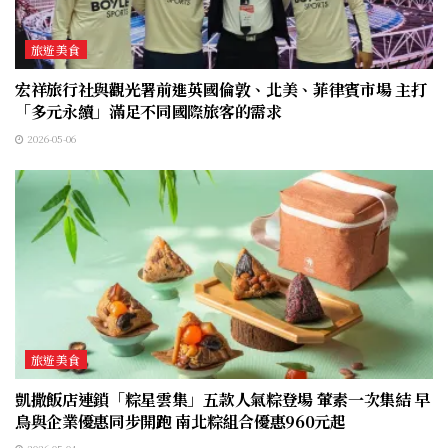
旅遊美食
宏祥旅行社與觀光署前進英國倫敦、北美、菲律賓市場 主打
「多元永續」滿足不同國際旅客的需求
2026-05-06
旅遊美食
凱撒飯店連鎖「粽星雲集」五款人氣粽登場 葷素一次集結 早
鳥與企業優惠同步開跑 南北粽組合優惠960元起