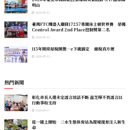
明山
2026-05-12
臺灣FTC機器人聯隊17257勇闖休士頓世界賽 榮獲
Control Award 2nd Place控制獎第二名
2026-05-12
115年期房屋稅開徵—e下就搞定 繳稅真方便
2026-05-12
熱門新聞
彰化市長人選未定謠言放話不斷 温芝樺不畏謠言以
行動爭取支持
2026-04-17
從一鏟土開始 二水生態保育站為環境復育注入新生
命