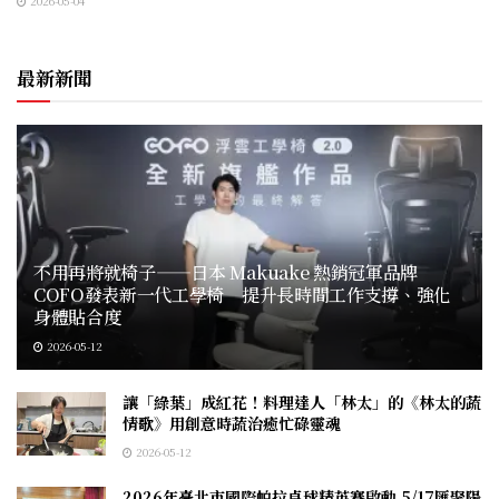
2026-05-04
最新新聞
不用再將就椅子——日本 Makuake 熱銷冠軍品牌
COFO發表新一代工學椅 提升長時間工作支撐、強化
身體貼合度
2026-05-12
讓「綠葉」成紅花！料理達人「林太」的《林太的蔬
情歌》用創意時蔬治癒忙碌靈魂
2026-05-12
2026年臺北市國際帕拉桌球精英賽啟動 5/17匯聚陽