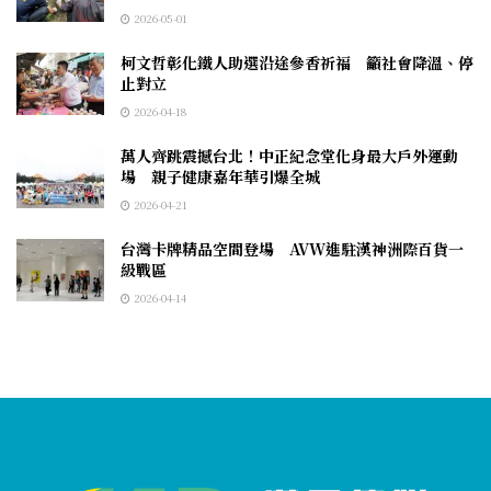
2026-05-01
柯文哲彰化鐵人助選沿途參香祈福 籲社會降溫、停
止對立
2026-04-18
萬人齊跳震撼台北！中正紀念堂化身最大戶外運動
場 親子健康嘉年華引爆全城
2026-04-21
台灣卡牌精品空間登場 AVW進駐漢神洲際百貨一
級戰區
2026-04-14