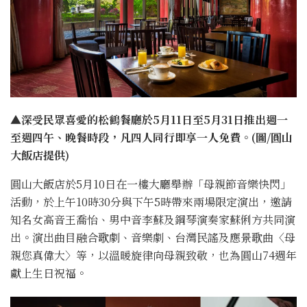
▲深受民眾喜愛的松鶴餐廳於5月11日至5月31日推出週一
至週四午、晚餐時段，凡四人同行即享一人免費。(圖/圓山
大飯店提供)
圓山大飯店於5月10日在一樓大廳舉辦「母親節音樂快閃」
活動，於上午10時30分與下午5時帶來兩場限定演出，邀請
知名女高音王喬怡、男中音李蘇及鋼琴演奏家蘇俐方共同演
出。演出曲目融合歌劇、音樂劇、台灣民謠及應景歌曲〈母
親您真偉大〉等，以溫暖旋律向母親致敬，也為圓山74週年
獻上生日祝福。