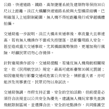
公路、快速道路、鐵路、高架捷運系統及建築物等保持30公
尺以上距離。淡江大橋屬快速道路系統與大型橋梁結構，已
明確落入上述限制範圍，無人機不得近距離飛行或穿越橋體
拍攝。
交通局進一步說明，淡江大橋未來通車後，車流量大且車速
高，若有無人機操作不當或失控墜落，恐影響用路人安全，
甚至造成重大交通事故。尤其橋面風勢強勁，更增加飛行風
險，呼籲民眾切勿心存僥倖。
針對違規操作部分，交通局提醒，若違反無人機飛航相關規
定，依《民用航空法》規定，最高可處新臺幣30萬元罰鍰；
如因違規飛行影響交通或危害公共安全，情節重大者，亦可
能涉及刑事責任，民眾切勿以身試法。
交通局強調，市府支持正當、安全的空拍活動，但前提是必
須符合法規並以公共安全為優先。建議無人機玩家事先查詢
飛航限制區域，並選擇合法、安全的地點操作，共同維護空