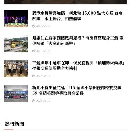
碧潭水舞驚喜加碼！新北幣 15,000 點大方送 首度
解鎖「水上舞台」拍照體驗
2026-05-11
是誰住在客家圓樓鳳梨屋裡？海綿寶寶現身三鶯 帶
你解鎖「客家山河藝遊」
2026-05-11
三鶯線年中通車在即！侯友宜親測「頂埔轉乘動線」
提報交通部履勘全力衝刺
2026-05-11
新北小將出征花蓮！115 全國小學田徑錦標賽授旗
59 名精英選手爭取最高榮譽
2026-05-11
熱門新聞