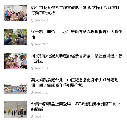
彰化市長人選未定謠言放話不斷 温芝樺不畏謠言以
行動爭取支持
2026-04-17
從一鏟土開始 二水生態保育站為環境復育注入新生
命
2026-05-01
柯文哲彰化鐵人助選沿途參香祈福 籲社會降溫、停
止對立
2026-04-18
萬人齊跳震撼台北！中正紀念堂化身最大戶外運動
場 親子健康嘉年華引爆全城
2026-04-21
台灣卡牌精品空間登場 AVW進駐漢神洲際百貨一
級戰區
2026-04-14