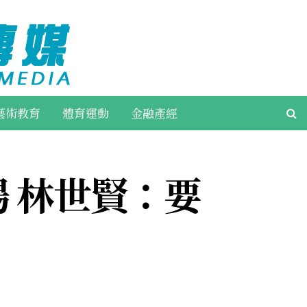
藝術教育
體育運動
金融產經
 林世賢：要