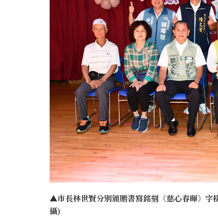
▲市長林世賢分別頒贈書寫銘刻《慈心春暉》字樣
攝)