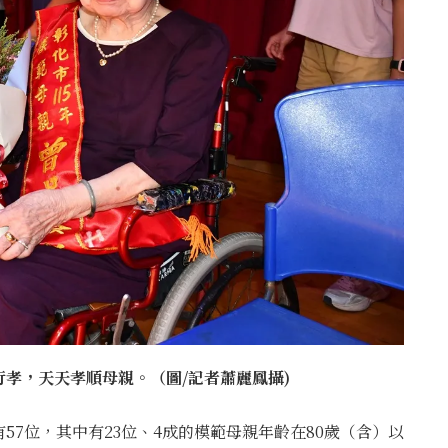
孝，天天孝順母親。（圖/記者蕭麗鳳攝)
7位，其中有23位、4成的模範母親年齡在80歲（含）以