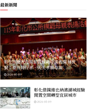
最新新聞
彰化市慶祝母親節暨模範母親表揚 林世
賢：要及時行孝、天天孝順母親
2026-05-09
彰化借鏡維也納濱湖城經驗
閒置空間轉型宜居城市
2026-05-09