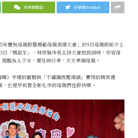
分享到微信
分享到Twitter
15年慶祝母親節暨模範母親表揚大會」於9日母親節前夕上
23日「媽祖生」，林世賢市長主持大會致致詞時，形容母
，提醒為人子女，要及時行孝，天天孝順母親。
春暉》字樣的匾額與「不鏽鋼微壓湯鍋」實用的精美禮
親，也提早祝賀全彰化市的母親們佳節快樂。