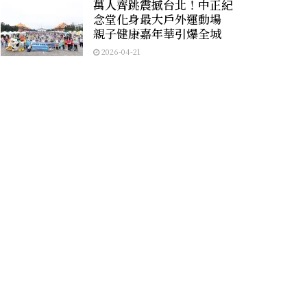
萬人齊跳震撼台北！中正紀
念堂化身最大戶外運動場
親子健康嘉年華引爆全城
2026-04-21