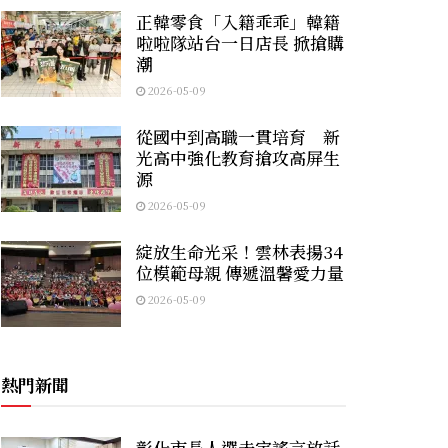
正韓零食「入籍乖乖」韓籍
啦啦隊站台一日店長 掀搶購
潮
2026-05-09
從國中到高職一貫培育 新
光高中強化教育搶攻高屏生
源
2026-05-09
綻放生命光采！雲林表揚34
位模範母親 傳遞溫馨愛力量
2026-05-09
熱門新聞
彰化市長人選未定謠言放話