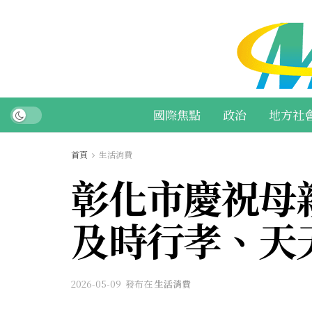
國際焦點
政治
地方社
首頁
生活消費
彰化市慶祝母
及時行孝、天
2026-05-09
發布在
生活消費