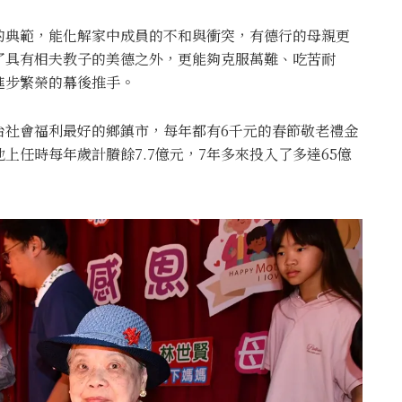
的典範，能化解家中成員的不和與衝突，有德行的母親更
了具有相夫教子的美德之外，更能夠克服萬難、吃苦耐
進步繁榮的幕後推手。
台社會福利最好的鄉鎮市，每年都有6千元的春節敬老禮金
上任時每年歲計賸餘7.7億元，7年多來投入了多達65億