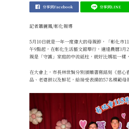
分享到Facebook
分享到LINE
記者蕭麗鳳/彰化報導
5月10日就是一年一度偉大的母親節，「彰化市1
午9點起，在彰化生活藝文館舉行，適逢農曆3月
親是「守護」家庭的中流砥柱，就好比媽祖一樣
在大會上，市長林世賢分別頒贈書寫銘刻《慈心
品、老婆餅以及鮮花，給接受表揚的57名模範母