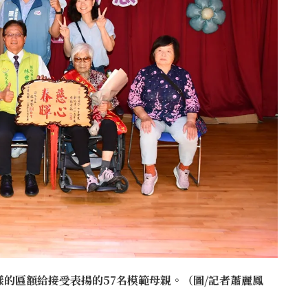
的匾額給接受表揚的57名模範母親。（圖/記者蕭麗鳳