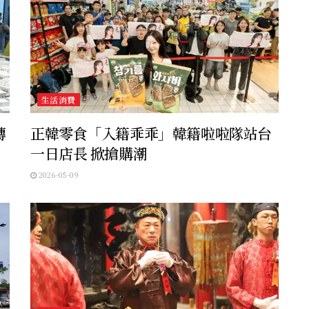
生活消費
轉
正韓零食「入籍乖乖」韓籍啦啦隊站台
一日店長 掀搶購潮
2026-05-09