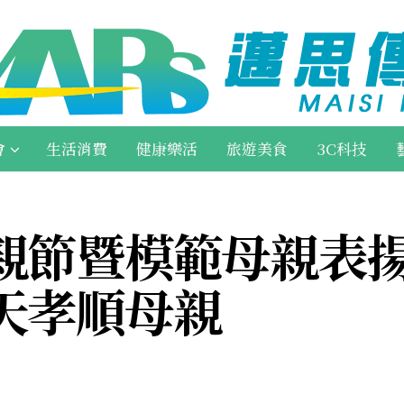
會
生活消費
健康樂活
旅遊美食
3C科技
親節暨模範母親表揚
天孝順母親