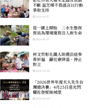
不斷 温芝樺不畏謠言以行動
爭取支持
2026-04-17
從一鏟土開始 二水生態保
育站為環境復育注入新生命
2026-05-01
柯文哲彰化鐵人助選沿途參
香祈福 籲社會降溫、停止
對立
2026-04-18
「2026世界年度夫人先生台
灣總決賽」4月25日星光閃
耀佐登妮絲城堡
2026-04-09