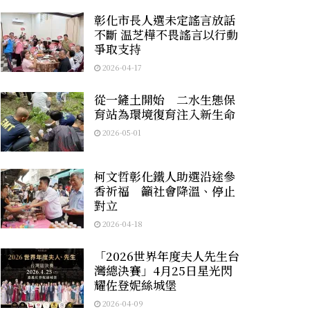
彰化市長人選未定謠言放話
不斷 温芝樺不畏謠言以行動
爭取支持
2026-04-17
從一鏟土開始 二水生態保
育站為環境復育注入新生命
2026-05-01
柯文哲彰化鐵人助選沿途參
香祈福 籲社會降溫、停止
對立
2026-04-18
「2026世界年度夫人先生台
灣總決賽」4月25日星光閃
耀佐登妮絲城堡
2026-04-09