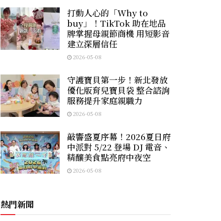
打動人心的「Why to
buy」！TikTok 助在地品
牌掌握母親節商機 用短影音
建立深層信任
2026-05-08
守護寶貝第一步！新北發放
優化版育兒寶貝袋 整合諮詢
服務提升家庭親職力
2026-05-08
敲響盛夏序幕！2026夏日府
中派對 5/22 登場 DJ 電音、
精釀美食點亮府中夜空
2026-05-08
熱門新聞