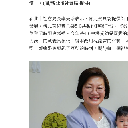
漢」。(圖/新北市社會局 提供)
新北市社會局長李美珍表示，育兒寶貝袋提供新
發展。新北育兒寶貝袋5.0共製作1萬8千份，將
生登記時即會贈送。今年將4.0中深受幼兒喜愛
大漢」的意義具象化；繪本改用洗澡書的材質，
型，讓熊果參與親子互動的時刻，期待每一個祝