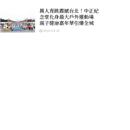
萬人齊跳震撼台北！中正紀
念堂化身最大戶外運動場
親子健康嘉年華引爆全城
2026-04-21