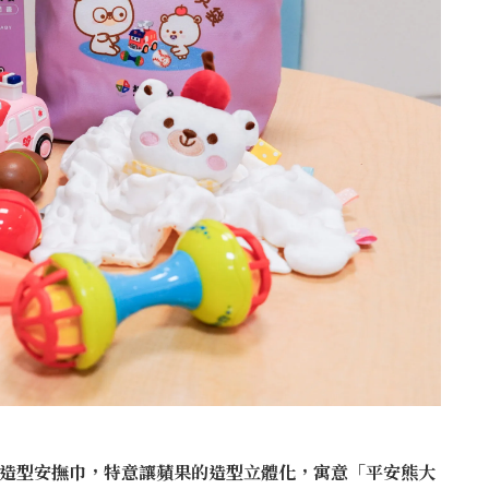
果造型安撫巾，特意讓蘋果的造型立體化，寓意「平安熊大