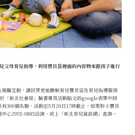
生兒父母育兒指導，利用寶貝袋裡面的內容物來跟孩子進行
及親職互動，讓民眾更能瞭解育兒寶貝袋及育兒指導服務
於「新北社會局」臉書專頁活動貼文的google表單中回
300個名額，活動至5月20日17時截止，如果對小寶貝
心2955-0885洽詢，或上「新北育兒資訊網」查詢。