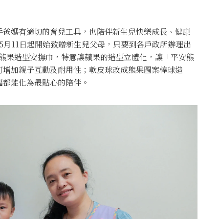
手爸媽有適切的育兒工具，也陪伴新生兒快樂成長、健康
於5月11日起開始致贈新生兒父母，只要到各戶政所辦理出
的熊果造型安撫巾，特意讓蘋果的造型立體化，讓「平安熊
可增加親子互動及耐用性；軟皮球改成熊果圖案棒球造
福都能化為最貼心的陪伴。