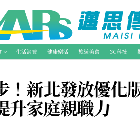
會
生活消費
健康樂活
旅遊美食
3C科技
步！新北發放優化
提升家庭親職力