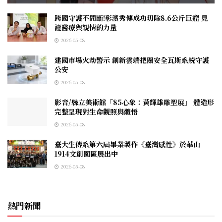
跨國守護不間斷!彰濱秀傳成功切除8.6公斤巨瘤 見
證醫療與親情的力量
2026-05-08
建國市場火劫警示 創新雲端把關安全瓦斯系統守護
公安
2026-05-08
影音/縣立美術館「85心象：黃輝雄雕塑展」 體造形
完整呈現對生命觀照與體悟
2026-05-08
臺大生傳系第六屆畢業製作《臺灣感性》於華山
1914文創園區展出中
2026-05-08
熱門新聞