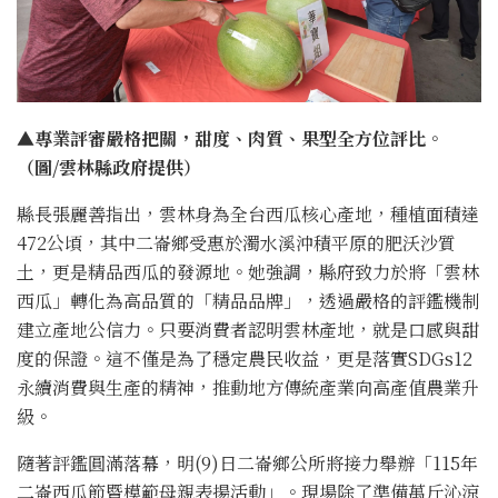
▲專業評審嚴格把關，甜度、肉質、果型全方位評比。
（圖/雲林縣政府提供）
縣長張麗善指出，雲林身為全台西瓜核心產地，種植面積達
472公頃，其中二崙鄉受惠於濁水溪沖積平原的肥沃沙質
土，更是精品西瓜的發源地。她強調，縣府致力於將「雲林
西瓜」轉化為高品質的「精品品牌」，透過嚴格的評鑑機制
建立產地公信力。只要消費者認明雲林產地，就是口感與甜
度的保證。這不僅是為了穩定農民收益，更是落實SDGs12
永續消費與生產的精神，推動地方傳統產業向高產值農業升
級。
隨著評鑑圓滿落幕，明(9)日二崙鄉公所將接力舉辦「115年
二崙西瓜節暨模範母親表揚活動」。現場除了準備萬斤沁涼