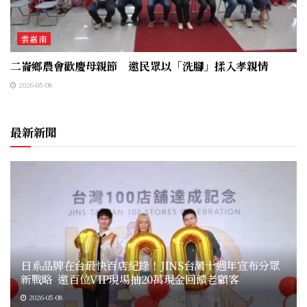
雲嘉南
二崙鄉農會歡慶母親節 邀民眾以「洗腳」揉入孝親情
2026-05-08
最新新聞
日系品牌在台最快百店紀錄！JINS台灣十週年宣布分眾
新戰略 邀百位VIP現場抽20萬現金回饋老顧客
2026-05-08