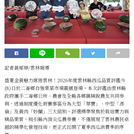
記者黃郁婷/雲林報導
盛夏金黃魅力席捲雲林！2026年度雲林縣西瓜品質評鑑今
(8)日於二崙鄉自強果菜市場震撼登場。本次評鑑由雲林縣
政府攜手二崙鄉公所、農會及全縣各鄉鎮精銳農友共同參
與，透過制度優化將賽事區分為大型「華寶」、中型「彥
倫」及黃肉「妙蘭」三大組別。評選標準聚焦於栽培實力與
精品果質，吸引縣內頂尖瓜農參賽，不僅展現了雲林農民卓
越的精準化管理技術，更正式拉開了夏季西瓜消費季的序