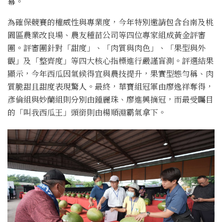
幕。
為確保競賽的權威性與專業度，今年特別邀請包含台南及桃
園區農業改良場、農友種苗公司等四位專家組成黃金評審
團。評審團針對「甜度」、「肉質與肉色」、「果型與外
觀」及「整齊度」等四大核心指標進行嚴謹盲測。評選結果
顯示，今年西瓜因氣候得宜與農技提升，果實型態勻稱、肉
質脆甜且甜度表現驚人。最終，華寶組冠軍由廖逸祥奪得，
彥倫組與妙蘭組則分別由鍾麗珠、廖進興摘冠，而最受矚目
的「叫我西瓜王」頭銜則由楊順淵霸氣拿下。