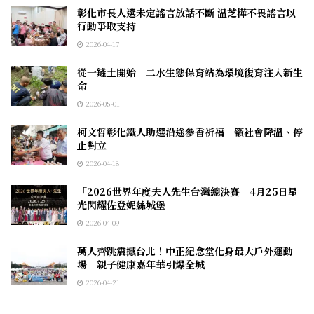
彰化市長人選未定謠言放話不斷 温芝樺不畏謠言以
行動爭取支持
2026-04-17
從一鏟土開始 二水生態保育站為環境復育注入新生
命
2026-05-01
柯文哲彰化鐵人助選沿途參香祈福 籲社會降溫、停
止對立
2026-04-18
「2026世界年度夫人先生台灣總決賽」4月25日星
光閃耀佐登妮絲城堡
2026-04-09
萬人齊跳震撼台北！中正紀念堂化身最大戶外運動
場 親子健康嘉年華引爆全城
2026-04-21