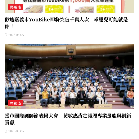
雲嘉南
歡慶嘉義市YouBike即將突破千萬人次 幸運兒可能就是
你！
2026-05-08
雲嘉南
嘉市國際護師節表揚大會 黃敏惠肯定護理專業量能與創新
貢獻
2026-05-08