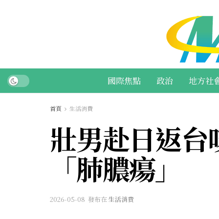
國際焦點
政治
地方社
首頁
生活消費
壯男赴日返台
「肺膿瘍」
2026-05-08
發布在
生活消費