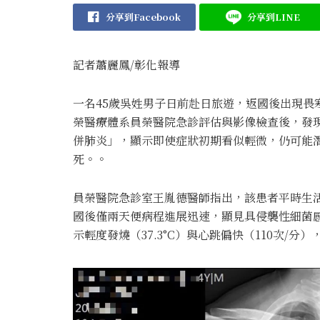
分享到Facebook
分享到LINE
記者蕭麗鳳/彰化報導
一名45歲吳姓男子日前赴日旅遊，返國後出現畏
榮醫療體系員榮醫院急診評估與影像檢查後，發
併肺炎」，顯示即使症狀初期看似輕微，仍可能
死。。
員榮醫院急診室王胤德醫師指出，該患者平時生
國後僅兩天便病程進展迅速，顯見具侵襲性細菌
示輕度發燒（37.3°C）與心跳偏快（110次/分）