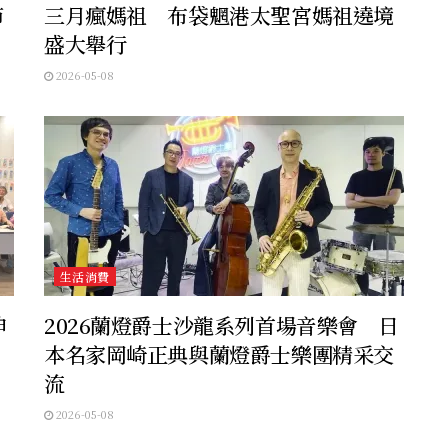
節
三月瘋媽祖 布袋魍港太聖宮媽祖遶境
盛大舉行
2026-05-08
生活消費
坤
2026蘭燈爵士沙龍系列首場音樂會 日
本名家岡崎正典與蘭燈爵士樂團精采交
流
2026-05-08