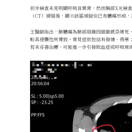
初步檢查未見明顯呼吸音異常，然而胸部X光檢
（CT）掃描後，顯示該區域疑似已有膿瘍形成，
王醫師指出，肺膿瘍為肺部組織因細菌感染壞死
較具侵襲性所導致。常見症狀包括有發燒、畏寒
若未妥善治療，可能進一步引發敗血症或呼吸衰