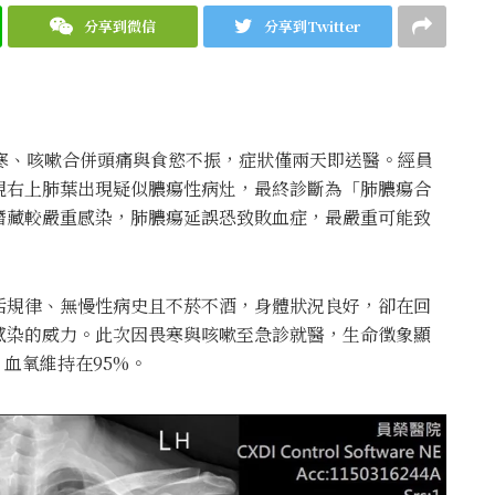
分享到微信
分享到Twitter
寒、咳嗽合併頭痛與食慾不振，症狀僅兩天即送醫。經員
現右上肺葉出現疑似膿瘍性病灶，最終診斷為「肺膿瘍合
潛藏較嚴重感染，肺膿瘍延誤恐致敗血症，最嚴重可能致
活規律、無慢性病史且不菸不酒，身體狀況良好，卻在回
感染的威力。此次因畏寒與咳嗽至急診就醫，生命徵象顯
，血氧維持在95%。