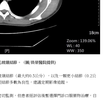
玻璃結節。（圖/員榮醫院提供)
結節（最大約0.5公分），以及一顆更小結節（0.2公
型結節多數為良性，建議定期影像追蹤。
密切監測，但患者經評估後暫選擇門診口服藥物治療，日