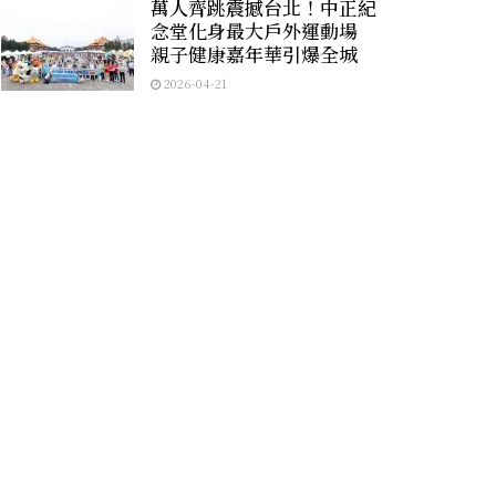
萬人齊跳震撼台北！中正紀
念堂化身最大戶外運動場
親子健康嘉年華引爆全城
2026-04-21