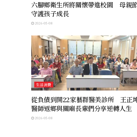
六腳鄉衛生所將關懷帶進校園 母親
守護孩子成長
2026-05-08
生活消費
從負債到開22家藝群醫美診所 王正
醫師返鄉與關廟長輩們分享逆轉人生
2026-05-08