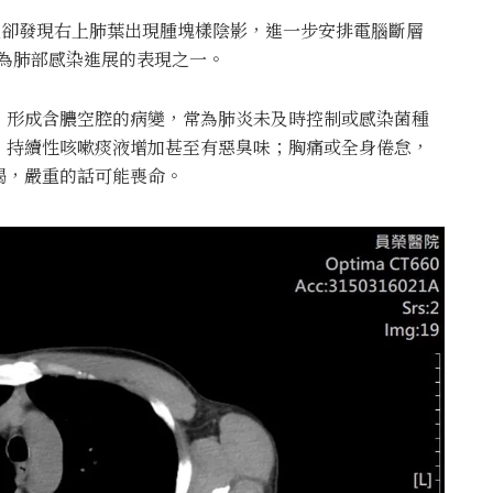
查卻發現右上肺葉出現腫塊樣陰影，進一步安排電腦斷層
為肺部感染進展的表現之一。
，形成含膿空腔的病變，常為肺炎未及時控制或感染菌種
；持續性咳嗽痰液增加甚至有惡臭味；胸痛或全身倦怠，
竭，嚴重的話可能喪命。