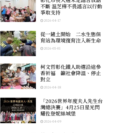
不斷 温芝樺不畏謠言以行動
爭取支持
2026-04-17
從一鏟土開始 二水生態保
育站為環境復育注入新生命
2026-05-01
柯文哲彰化鐵人助選沿途參
香祈福 籲社會降溫、停止
對立
2026-04-18
「2026世界年度夫人先生台
灣總決賽」4月25日星光閃
耀佐登妮絲城堡
2026-04-09