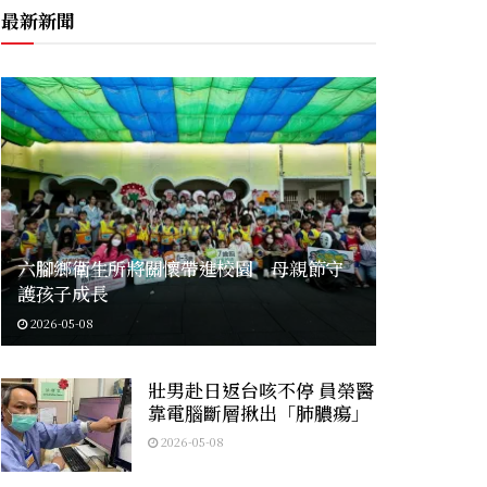
最新新聞
六腳鄉衛生所將關懷帶進校園 母親節守
護孩子成長
2026-05-08
壯男赴日返台咳不停 員榮醫
靠電腦斷層揪出「肺膿瘍」
2026-05-08