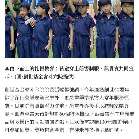
▲由下而上的扎根教育：孩童穿上萌警制服，與貴賓共同宣
示。(圖/創世基金會斗六院提供)
創世基金會斗六院院長張曉蓉強調，今年適逢創世40週年，
除了深化交通安全宣導外，更急需籌措植物人常年服務經
費。目前院內照顧壓力沈重，急需外界援手以減輕家屬負
擔。園遊會當天預計規劃60個特色攤位，涵蓋雲林在地義賣
品與多樣化的互動關闖遊戲。民眾僅需認購100元園遊券即
可參加抽獎，獎項包含金飾、有機米等多樣早鳥好禮。