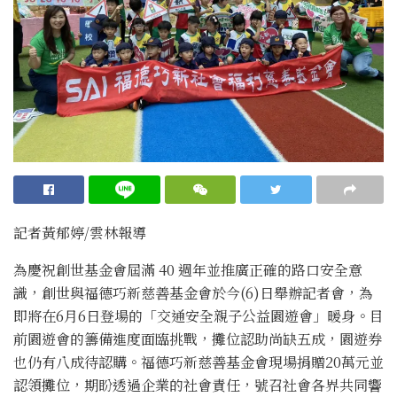
記者黃郁婷/雲林報導
為慶祝創世基金會屆滿 40 週年並推廣正確的路口安全意
識，創世與福德巧新慈善基金會於今(6)日舉辦記者會，為
即將在6月6日登場的「交通安全親子公益園遊會」暖身。目
前園遊會的籌備進度面臨挑戰，攤位認助尚缺五成，園遊券
也仍有八成待認購。福德巧新慈善基金會現場捐贈20萬元並
認領攤位，期盼透過企業的社會責任，號召社會各界共同響