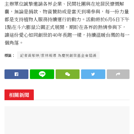
主辦單位誠摯邀請各界企業、民間社團與在地居民慷慨解
囊，無論是捐款、物資贊助或是當天到場參與，每一份力量
都是支持植物人服務持續運行的動力。活動將於6月6日下午
1點在斗六膨鼠公園正式展開，期盼在各界的熱情參與下，
讓這份愛心如同創世的40年長跑一樣，持續溫暖台灣的每一
個角落。
標籤：
記者黃郁婷/雲林報導 為慶祝創世基金會屆滿
相關新聞