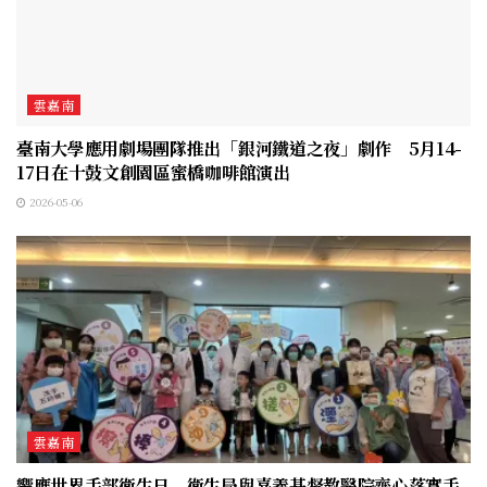
雲嘉南
臺南大學應用劇場團隊推出「銀河鐵道之夜」劇作 5月14-
17日在十鼓文創園區蜜橋咖啡館演出
2026-05-06
雲嘉南
響應世界手部衛生日 衛生局與嘉義基督教醫院齊心落實手