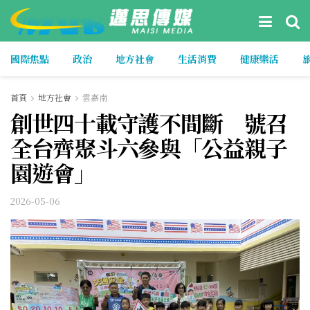
國際焦點
政治
地方社會
生活消費
健康樂活
首頁
地方社會
雲嘉南
創世四十載守護不間斷 號召
全台齊聚斗六參與「公益親子
園遊會」
2026-05-06