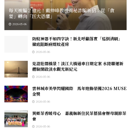
每天被騙 2 億元！戴伸峰教授揭秘詐騙新招：從「貪
婪」轉向「巨大恐懼」
2026-05-06
防蚊神器不如四字訣！新北呼籲落實「巡倒清刷」
徹底阻斷病媒蚊產房
2026-05-06
見證壯闊橋景！淡江大橋通車日期定案 水陸聯運新
體驗開啟淡水觀光新紀元
2026-05-06
雲林城市美學閃耀國際 馬年燈飾榮獲2026 MUSE
金獎
2026-05-06
異鄉茶香暖母心 嘉義縣新住民茶藝協會辦母親節茶
會
2026-05-06