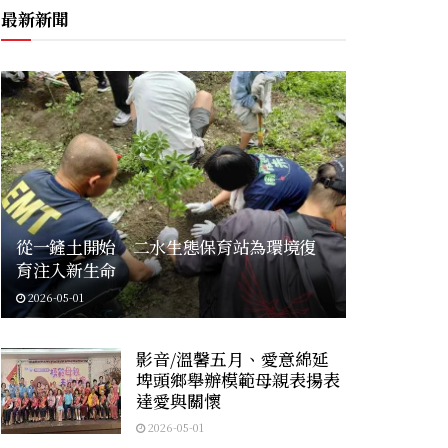
最新新聞
從一鏟土開始 二水生態保育站為環境復
育注入新生命
2026-05-01
影音/溫馨五月、愛意綿延
埤頭鄉舉辦模範母親表揚表
達愛與關懷
2026-05-01