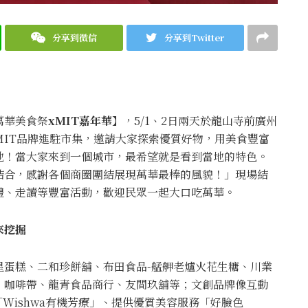
分享到微信
分享到Twitter
萬華美食祭
xMIT嘉年華
】，5/1、2日兩天於龍山寺前廣州
IT品牌進駐市集，邀請大家探索優質好物，用美食豐富
地！當大家來到一個城市，最希望就是看到當地的特色。
結合，感謝各個商圈團結展現萬華最棒的風貌！」現場結
禮、走讀等豐富活動，歡迎民眾一起大口吃萬華。
來挖掘
星蛋糕、二和珍餅舖、布田食品-艋舺老爐火花生糖、川業
、咖啡帶、龍青食品商行、友間玖舖等；文創品牌像互動
Wishwa有機芳療」、提供優質美容服務「好臉色