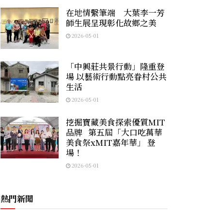
在地情繫筆端 大葉李一芳
師生展呈現彰化故鄉之美
2026-05-01
「中興莊共景行動」隆重登
場 以藝術行動點亮眷村公共
生活
2026-05-01
挖掘寶藏美食探索優質MIT
品牌 第五屆「大口吃萬華
美食祭xMIT嘉年華」 登
場！
2026-05-01
熱門新聞