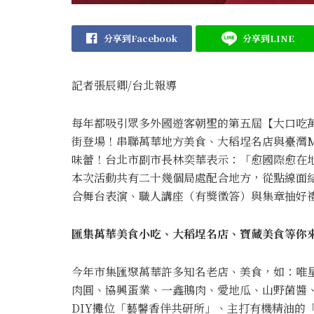
分享到Facebook
分享到LINE
記者張辰卿
/台北
報導
每年都吸引眾多外國遊客朝聖的第五屆【大口吃
街登場！串聯萬華地方美食、大稻埕名店與臺灣M
味蕾！台北市副市長林奕華表示：「愈國際愈在
本次活動共有二十幾個局處配合地方，從點線面
合舞台表演、職人講座（有獎徵答）與集章抽好
匯集萬華美食小吃、大稻埕名店、寶藏美食等你
今年市集匯聚萬華許多知名老店、美食，如：唯
肉圓、協興蛋業、一鑫鵝肉、愛地瓜、山野菌醬
DIY攤位「藝馨香伴共研所」、主打有機精油的「