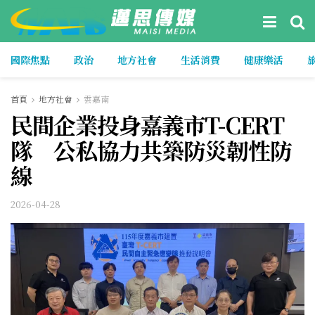
國際焦點
政治
地方社會
生活消費
健康樂活
首頁
地方社會
雲嘉南
民間企業投身嘉義市T-CERT
隊 公私協力共築防災韌性防
線
2026-04-28