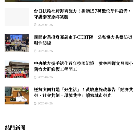
台日扶輪社跨海齊施力！捐贈157萬數位牙科設備，
守護泰安原鄉笑靨
2026-04-28
民間企業投身嘉義市T-CERT隊 公私協力共築防災
韌性防線
2026-04-28
中央地方攜手活化百年校園記憶 雲林西螺文昌國小
舊宿舍群修復工程開工
2026-04-28
逆勢突圍打造「好生活」！黃敏惠施政報告「經濟共
榮、社會共創、環境共生」續寫城市榮光
2026-04-28
熱門新聞