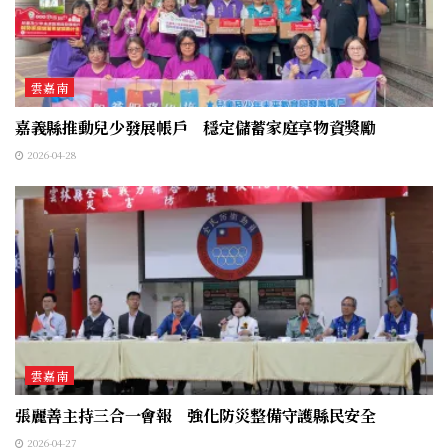
雲嘉南
嘉義縣推動兒少發展帳戶 穩定儲蓄家庭享物資獎勵
2026-04-28
雲嘉南
張麗善主持三合一會報 強化防災整備守護縣民安全
2026-04-27