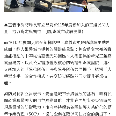
▲嘉義市消防局長郭立昌對於115年度新加入的三組民間力
量，抱以肯定與期待。(圖/嘉義市政府提供)
而在115年度加入的全新梯隊中，嘉義市更將防護網由點連
成面，納入維繫城市運轉的關鍵能量點；包含肩負大嘉義資
通訊樞紐的中華電信嘉義光彩園區、人潮密集的新光三越嘉
義垂楊店，以及公立醫療體系核心的衛福部嘉義醫院。這3
支新加入的「學弟隊伍」將與學長隊伍共同攜手，透過「大
手牽小手」的合作模式，共享防災經驗並同步提升專業技
能。
消防局長郭立昌表示，安全是城市永續發展的基石，唯有民
間產業具備強大的自主應變量能，才能在面對突發災害時展
現最靈活的防衛戰力。市府將持續為各隊伍導入系統化的標
準作業流程（SOP），協助企業在確保同仁安全的前提下，