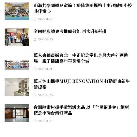
山海共學翻轉兒童節！裕隆集團攜格上串起偏鄉小校
共伴童心
2026-04-02
全國經典總會考推廣效能 再次升級進化
2026-03-30
萬人齊跳震撼台北！中正紀念堂化身最大戶外運動
場 親子健康嘉年華引爆全城
2026-04-21
萬吉沐山攜手MUJI RENOVATION 打造屏東新生
活提案
2026-03-28
台灣酵素村攜手愛樂活家品 以「全民福委會」創新
概念串聯台灣好產品
2026-04-02