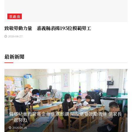
雲嘉南
致敬勞動力量 嘉義縣表揚195位模範勞工
2026-04-27
最新新聞
偏鄉兒童教育基金會進軍澎湖 閱推還要鼓勵表達 偕家長
一起努力
2026-04-28