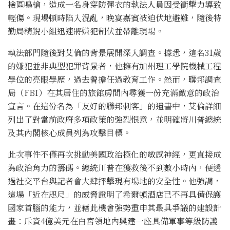
檢區鳴槍，造成一名身穿防彈衣的執法人員因受衝擊力導致
輕傷。現場頓時陷入混亂，晚宴嘉賓被迫伏地避難，隨後特
勤局精銳小組迅速將嫌犯制伏並帶離現場。
執法部門隨後對艾倫的背景展開深入調查。據悉，這名31歲
的嫌犯並非典型犯罪背景者，他擁有加州理工學院機械工程
學位的亮眼學歷，過去曾擔任過教育工作。然而，聯邦調查
局（FBI）在其居住的旅館房間內尋獲一份充滿敵意的政治
宣言。在這份名為「友好的聯邦刺客」的遺書中，艾倫詳細
列出了對當前政府多項政策的強烈恨意，並明確將川普總統
及其內閣核心成員列為攻擊目標。
此次事件不僅再次挑動美國政治極化的敏感神經，更直接成
為政治角力的籌碼。總統川普在獲救後不到數小時內，便透
過社交平台與記者會大肆抨擊現有場地的安全性。他強調，
這場「近在咫尺」的威脅證明了希爾頓酒店已不再具備保護
國家首腦的能力，並藉此機會強勢重申其最具爭議的建設計
畫：斥資4億美元在白宮領地內興建一座具備軍事等級防護