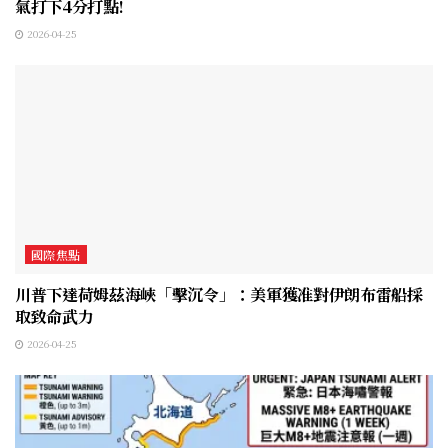
氣打下4分打點!
2026-04-25
國際焦點
川普下達荷姆茲海峽「擊沉令」：美軍獲准對伊朗布雷船採
取致命武力
2026-04-25