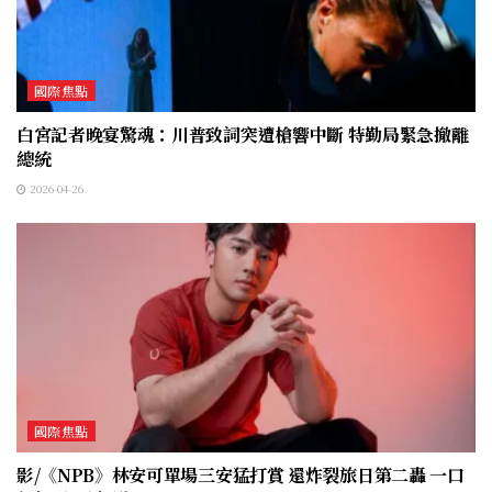
國際焦點
白宮記者晚宴驚魂：川普致詞突遭槍響中斷 特勤局緊急撤離
總統
2026-04-26
國際焦點
影/《NPB》林安可單場三安猛打賞 還炸裂旅日第二轟 一口