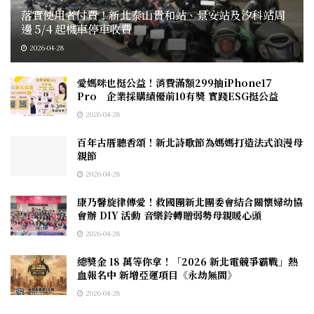
落實使用者付費！新北泰山貴和站、景安站及汐科站周
邊 5/4 起機車停車收費
2026-04-28
愛媽咪也挺公益！消費滿額299抽iPhone17
Pro 企業採購績優前10有獎 實踐ESG挺公益
2026-04-28
百年古厝聽香頌！新北詩歌節為媽媽打造法式浪漫母
親節
2026-04-28
康乃馨旋律傳愛！救國團新北團委會結合關懷婦幼協
會辦 DIY 活動 音樂鈴轉贈弱勢母親暖心頭
2026-04-28
總獎金 18 萬等你拿！「2026 新北電競爭霸戰」熱
血報名中 新增亞運項目《永劫無間》
2026-04-28