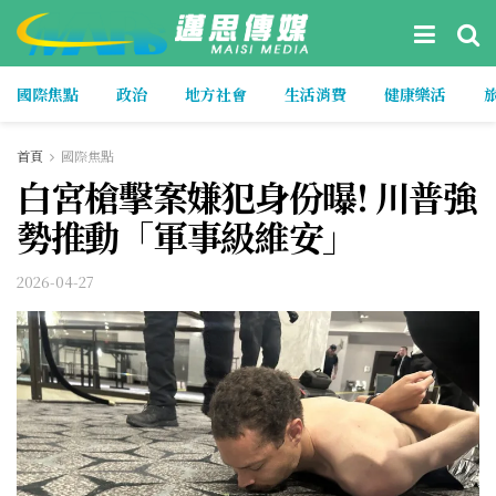
國際焦點
政治
地方社會
生活消費
健康樂活
首頁
國際焦點
白宮槍擊案嫌犯身份曝! 川普強
勢推動「軍事級維安」
2026-04-27