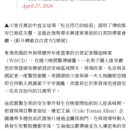
April 27, 2026
▲川普在專訪中直言這場「近在咫尺的暗殺」證明了傳統維
安已徹底失靈，並藉此強勢要求興建軍事級的白宮防彈宴會
廳。(影片轉載自白宮方X帳號)
象徵美國政界與媒體界年度盛事的白宮記者聯誼晚宴
（WHCD），在週六晚間驚傳槍響。一名男子闖入維安嚴
密的華盛頓希爾頓酒店安檢區域開火，現場政客、名流與各
國記者一度驚慌避難。美國總統川普與第一夫人梅蘭妮亞隨
即在特勤人員護衛下平安撤離，而當局也於案發後迅速鎖定
一名來自加州的31歲男子。
這起震驚全美的安全事件發生在晚宴開始前的入座高峰期。
根據現場目擊者描述，嫌犯艾倫（Cole Tomas Allen）企
圖攜帶多種致命武器強行通過金屬探測門。在與現場特勤人
員發生短暫肢體衝突後，艾倫掏出霰彈槍並在人潮密集的安