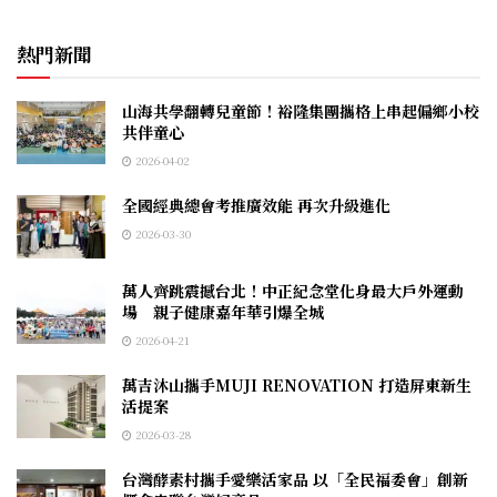
熱門新聞
山海共學翻轉兒童節！裕隆集團攜格上串起偏鄉小校
共伴童心
2026-04-02
全國經典總會考推廣效能 再次升級進化
2026-03-30
萬人齊跳震撼台北！中正紀念堂化身最大戶外運動
場 親子健康嘉年華引爆全城
2026-04-21
萬吉沐山攜手MUJI RENOVATION 打造屏東新生
活提案
2026-03-28
台灣酵素村攜手愛樂活家品 以「全民福委會」創新