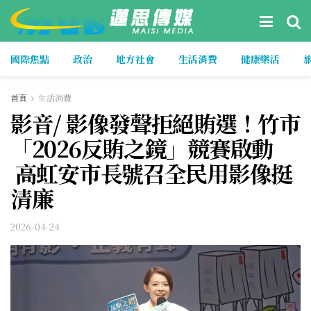
國際焦點
政治
地方社會
生活消費
健康樂活
首頁
生活消費
影音/ 影像發聲拒絕賄選！竹市
「2026反賄之鏡」競賽啟動
高虹安市長號召全民用影像挺
清廉
2026-04-24