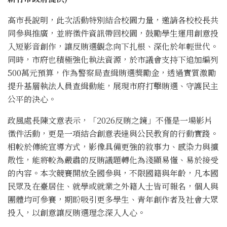
高市長說明，此次活動特別結合校園力量，邀請各校校長共
同參與推廣，並將徵件資訊帶回校園，鼓勵學生運用創意投
入短影音創作，讓反賄選觀念向下扎根、深化於年輕世代。
同時，市府也積極強化執法資源，於市議會支持下追加編列
500萬元預算，作為警察局查緝賄選獎勵金，透過實質激勵
提升基層執法人員查緝動能，展現市府打擊賄選、守護民主
公平的決心。
政風處長陳文意表示，「2026反賄之鏡」不僅是一場影片
徵件活動，更是一項結合創意表達與公民教育的行動實踐。
相較於傳統宣導方式，影像具備更強的敘事力、感染力與擴
散性，能將較為嚴肅的反賄議題轉化為淺顯易懂、易於接受
的內容。本次競賽開放全國參與，不限國籍與年齡，凡本國
民眾及在臺居住、就學或就業之外籍人士皆可報名，個人與
團體均可參賽，期盼吸引更多學生、青年創作者及社會大眾
投入，以創意讓反賄選理念深入人心。