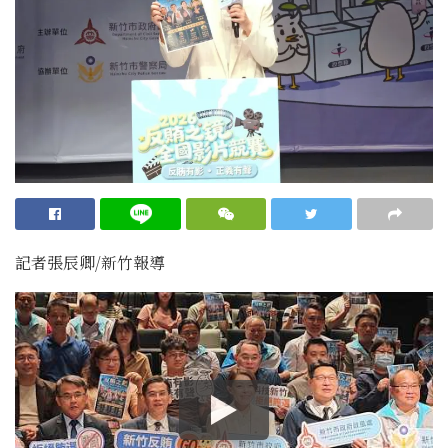
記者張辰卿
/
新
竹
報導