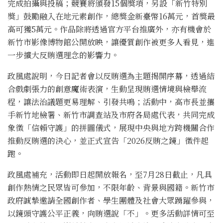
完成拍攝與投稿；競賽將頒發15個獎項，另設「新竹特別
獎」鼓勵融入在地元素創作，總獎金新臺幣16萬元，首獎最
高可獲5萬元。作品除將透過官方平台推廣外，亦有機會於
新竹市影像博物館公開放映，讓優質創作被更多人看見，進
一步擴大反賄選理念的影響力。
政風處說明，今日記者會以反賄選為主題揭開序幕，透過結
合戲劇張力的創意魔術表演，生動呈現賄選情境與檢舉流
程，讓法治議題更易理解、引發共鳴；活動中，高市長並攜
手新竹地檢署、新竹市調查站及市府各局處代表，共同完成
象徵「信賴守護」的拼圖儀式，展現中央與地方跨機關合作
推動反賄選的決心，並正式宣告「2026反賄之鏡」徵件起
跑。
政風處補充，活動即日起開放報名，至7月28日截止，凡具
創作熱情之民眾皆可參加，不限年齡、背景與國籍。新竹市
政府誠摯邀請全國創作者、學生團體及社會大眾踴躍參與，
以鏡頭守護公平正義，向賄選說「不」。更多活動詳情可至