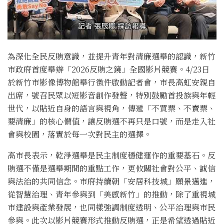
為深化全民反賄意識，並提升青年對清廉選舉的認識，新竹
市政府首度舉辦「2026反賄之鏡」全國影片競賽。4/23日
於新竹市影像博物館舉行徵件啟動記者會，市長高虹安親自
出席，號召民眾以短影音創作發聲，特別鼓勵首投族與年輕
世代，以貼近自身的語言與視角，傳遞「不買票、不賣票、
要清廉」的核心價值，讓反賄選不再只是口號，而是走入社
會與校園，落實於每一次對民主的選擇。
高市長表示，乾淨選舉是民主制度穩健運作的重要基石。反
賄選不僅是選舉期間的重點工作，更攸關社會對公平、誠信
與法治的共同信念。市府持續朝「安居科技城」願景邁進，
從智慧治理、青年參與到「美感新竹」的推動，除了重視城
市建設與產業發展，也同樣強調制度透明、公平治理與市民
參與。此次以影片競賽形式推動反賄選，正是希望透過貼近