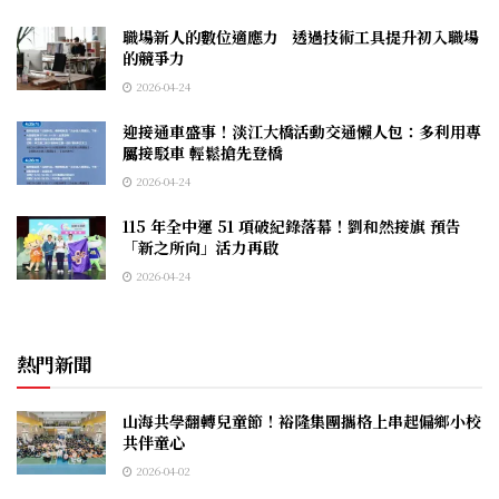
職場新人的數位適應力 透過技術工具提升初入職場
的競爭力
2026-04-24
迎接通車盛事！淡江大橋活動交通懶人包：多利用專
屬接駁車 輕鬆搶先登橋
2026-04-24
115 年全中運 51 項破紀錄落幕！劉和然接旗 預告
「新之所向」活力再啟
2026-04-24
熱門新聞
山海共學翻轉兒童節！裕隆集團攜格上串起偏鄉小校
共伴童心
2026-04-02