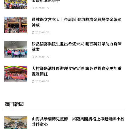
金啟航嘉惠學子
2026-04-19
員林衡文宮玄天上帝壽誕 發放救濟金與獎學金彰顯
神威
2026-04-19
矽品陪喜樂院生畫出希望未來 雙百萬訂單助力身障
就業
2026-04-19
大村鄉過溝社區辦理食安宣導 讓各界對食安更加重
視及關注
2026-04-19
熱門新聞
山海共學翻轉兒童節！裕隆集團攜格上串起偏鄉小校
共伴童心