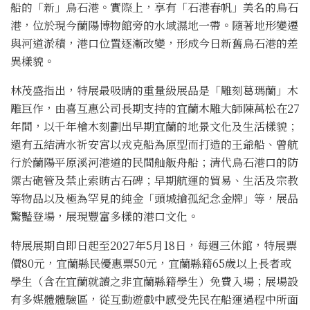
船的「新」烏石港。實際上，享有「石港春帆」美名的烏石
港，位於現今蘭陽博物館旁的水域濕地一帶。隨著地形變遷
與河道淤積，港口位置逐漸改變，形成今日新舊烏石港的差
異樣貌。
林茂盛指出，特展最吸睛的重量級展品是「雕刻葛瑪蘭」木
雕巨作，由喜互惠公司長期支持的宜蘭木雕大師陳萬松在27
年間，以千年檜木刻劃出早期宜蘭的地景文化及生活樣貌；
還有五結清水祈安宮以戎克船為原型而打造的王爺船、曾航
行於蘭陽平原溪河港道的民間舢舨舟船；清代烏石港口的防
禦古砲管及禁止索賄古石碑；早期航運的貿易、生活及宗教
等物品以及極為罕見的純金「頭城搶孤紀念金牌」等，展品
驚豔登場，展現豐富多樣的港口文化。
特展展期自即日起至2027年5月18日，每週三休館，特展票
價80元，宜蘭縣民優惠票50元，宜蘭縣籍65歲以上長者或
學生（含在宜蘭就讀之非宜蘭縣籍學生）免費入場；展場設
有多媒體體驗區，從互動遊戲中感受先民在船運過程中所面