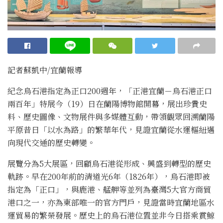
記者蘇凱中/宜蘭報導
紀念烏石港指定為正口200週年，「正港宜蘭－烏石港正口
兩百年」特展今（19）日在蘭陽博物館開幕，展出珍貴史
料、歷史圖像、文物展件與多媒體互動，帶領觀眾回溯蘭陽
平原昔日「以水為路」的繁華年代，見證宜蘭從水運樞紐邁
向現代交通的歷史轉變。
展覽分為5大展區，回顧烏石港從形成、興盛到轉型的歷史
軌跡。早在200年前的清道光6年（1826年），烏石港即被
指定為「正口」，與鹿港、艋舺等並列為臺灣5大官方商貿
港口之一，亦為東部唯一的官方門戶，見證當時宜蘭地區水
運貿易的繁榮發展。歷史上的烏石港位置並非今日搭乘賞鯨