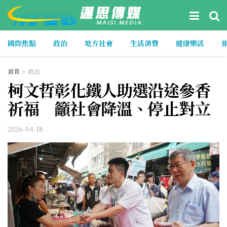
國際焦點
政治
地方社會
生活消費
健康樂活
首頁
政治
柯文哲彰化鐵人助選沿途參香
祈福 籲社會降溫、停止對立
2026-04-18