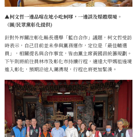
▲柯文哲一邊品嚐在地小吃蚵嗲，一邊談及媒體環境。
（圖/民眾黨彰化提供)
針對外界關注彰化縣長選舉「藍白合作」議題，柯文哲受訪
時表示，自己目前並未參與黨務運作，定位是「最佳輔選
員」，相關提名與合作事宜，皆由黨主席黃國昌統籌規劃。
下午則將前往員林市及彰化市持續行程，適逢大甲媽祖遶境
進入彰化，預期沿途人潮湧現，行程也將更加緊湊。