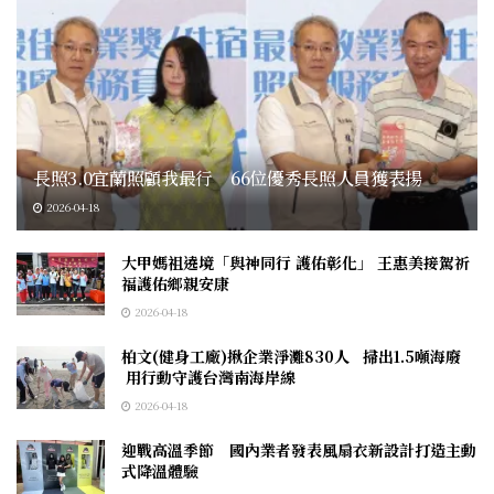
長照3.0宜蘭照顧我最行 66位優秀長照人員獲表揚
2026-04-18
大甲媽祖遶境「與神同行 護佑彰化」 王惠美接駕祈
福護佑鄉親安康
2026-04-18
柏文(健身工廠)揪企業淨灘830人 掃出1.5噸海廢
用行動守護台灣南海岸線
2026-04-18
迎戰高溫季節 國內業者發表風扇衣新設計打造主動
式降溫體驗