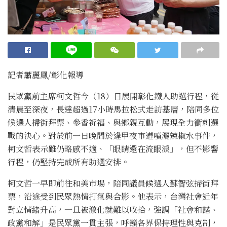
記者蕭麗鳳/彰化報導
民眾黨前主席柯文哲今（18）日展開彰化鐵人助選行程，從
清晨至深夜，長達超過17小時馬拉松式走訪基層，陪同多位
候選人掃街拜票、參香祈福、與鄉親互動，展現全力衝刺選
戰的決心。對於前一日晚間於逢甲夜市遭噴灑辣椒水事件，
柯文哲表示雖仍略感不適、「眼睛還在流眼淚」，但不影響
行程，仍堅持完成所有助選安排。
柯文哲一早即前往和美市場，陪同議員候選人蘇智弦掃街拜
票，沿途受到民眾熱情打氣與合影。他表示，台灣社會近年
對立情緒升高，一旦被激化就難以收拾，強調「社會和諧、
政黨和解」是民眾黨一貫主張，呼籲各界保持理性與克制，