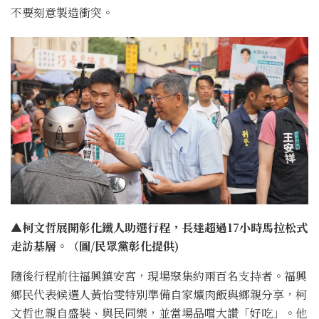
不要刻意製造衝突。
▲柯文哲展開彰化鐵人助選行程，長達超過17小時馬拉松式
走訪基層。（圖/民眾黨彰化提供)
隨後行程前往福興鎮安宮，現場聚集約兩百名支持者。福興
鄉民代表候選人黃怡雯特別準備自家爌肉飯與鄉親分享，柯
文哲也親自盛裝、與民同樂，並當場品嚐大讚「好吃」。他