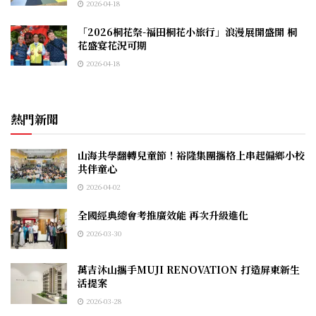
2026-04-18
「2026桐花祭-福田桐花小旅行」浪漫展開盛開 桐
花盛宴花況可期
2026-04-18
熱門新聞
山海共學翻轉兒童節！裕隆集團攜格上串起偏鄉小校
共伴童心
2026-04-02
全國經典總會考推廣效能 再次升級進化
2026-03-30
萬吉沐山攜手MUJI RENOVATION 打造屏東新生
活提案
2026-03-28