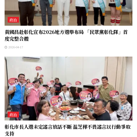
政治
黃國昌赴彰化宣布2026地方選舉布局 「民眾黨彰化隊」首
度完整合體
2026-04-17
政治
彰化市長人選未定謠言放話不斷 温芝樺不畏謠言以行動爭取
支持