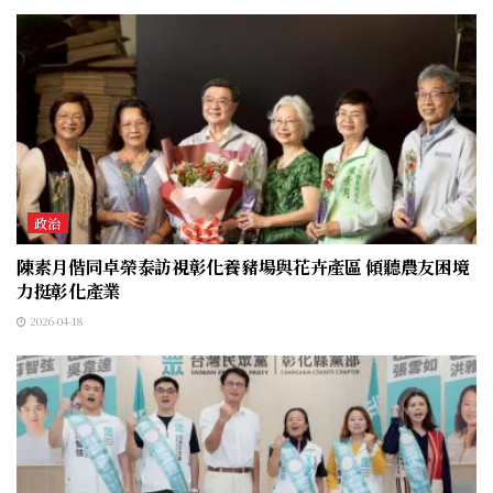
政治
陳素月偕同卓榮泰訪視彰化養豬場與花卉產區 傾聽農友困境
力挺彰化產業
2026-04-18