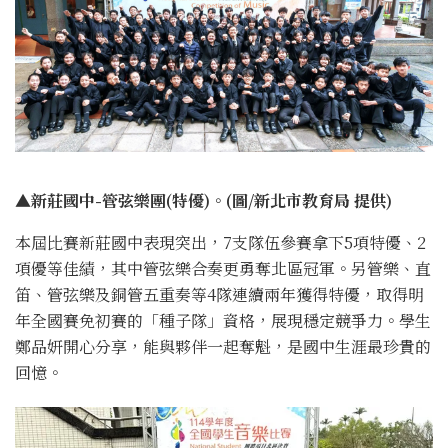
▲新莊國中-管弦樂團(特優)。(圖/新北市教育局 提供)
本屆比賽新莊國中表現突出，7支隊伍參賽拿下5項特優、2
項優等佳績，其中管弦樂合奏更勇奪北區冠軍。另管樂、直
笛、管弦樂及銅管五重奏等4隊連續兩年獲得特優，取得明
年全國賽免初賽的「種子隊」資格，展現穩定競爭力。學生
鄭品妍開心分享，能與夥伴一起奪魁，是國中生涯最珍貴的
回憶。