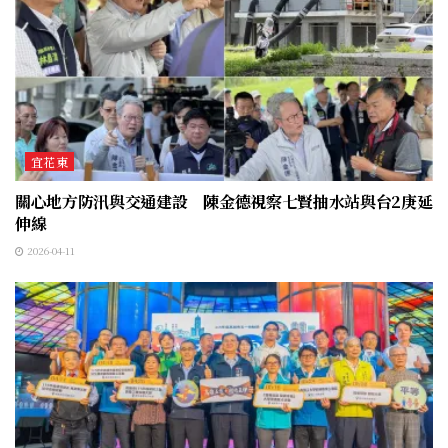
宜花東
關心地方防汛與交通建設 陳金德視察七賢抽水站與台2庚延
伸線
2026-04-11