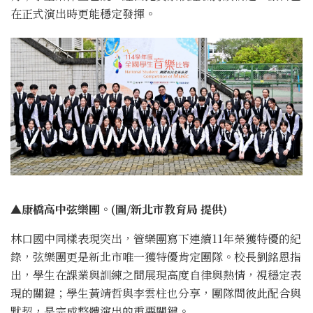
在正式演出時更能穩定發揮。
▲康橋高中弦樂團。(圖/新北市教育局 提供)
林口國中同樣表現突出，管樂團寫下連續11年榮獲特優的紀
錄，弦樂團更是新北市唯一獲特優肯定團隊。校長劉銘恩指
出，學生在課業與訓練之間展現高度自律與熱情，視穩定表
現的關鍵；學生黃靖哲與李雲柱也分享，團隊間彼此配合與
默契，是完成整體演出的重要關鍵。