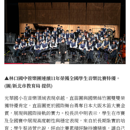
▲林口國中管樂團連續11年榮獲全國學生音樂比賽特優。
(圖/新北市教育局 提供)
光華國小在音樂領域表現卓越，直笛團與國樂絲竹團雙雙榮
獲特優肯定，直笛團更於國際舞台勇奪日本大阪木笛大賽金
賞，展現與國際接軌的實力。校長洪中明表示，學生在市賽
及全國賽中展現高度韌性與穩定表現，來自於長期紮實的培
育；學生蔡沛萱也說，經由比賽累積經驗持續精進，讓自己