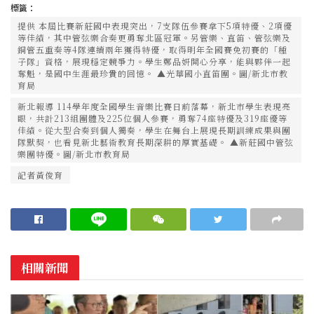
標籤：
提供 本屆比賽新莊國中表現突出，7支隊伍參賽拿下5項特優、2項優
等佳績，其中管弦樂合奏更勇奪北區冠軍。另管樂、直笛、管弦樂及
銅管五重奏等4隊連續兩年獲得特優，取得明年全國賽免初賽的「種
子隊」資格，展現穩定競爭力。學生鄭品妍開心分享，能與夥伴一起
奪魁，是國中生涯最珍貴的回憶。 ▲光華國小直笛團。圖/新北市教
育局
新北報導 114學年度全國學生音樂比賽日前落幕，新北市學生表現亮
眼，共計213組團體及225位個人參賽，勇奪74座特優及319座優等
佳績。從大型合奏到個人獨奏，學生在舞台上展現長期訓練成果與團
隊默契，也看見新北藝術教育長期深耕的厚實基礎。 ▲新莊國中管弦
樂團特優。圖/新北市教育局
記者黃俊育
相關新聞