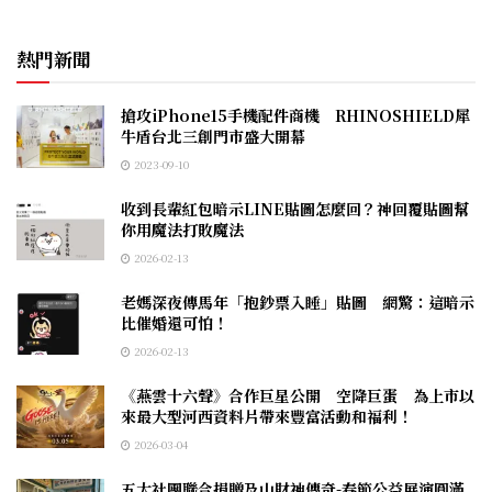
熱門新聞
搶攻iPhone15手機配件商機 RHINOSHIELD犀
牛盾台北三創門市盛大開幕
2023-09-10
收到長輩紅包暗示LINE貼圖怎麼回？神回覆貼圖幫
你用魔法打敗魔法
2026-02-13
老媽深夜傳馬年「抱鈔票入睡」貼圖 網驚：這暗示
比催婚還可怕！
2026-02-13
《燕雲十六聲》合作巨星公開 空降巨蛋 為上市以
來最大型河西資料片帶來豐富活動和福利！
2026-03-04
五大社團聯合捐贈及山財神傳奇-春節公益展演圓滿