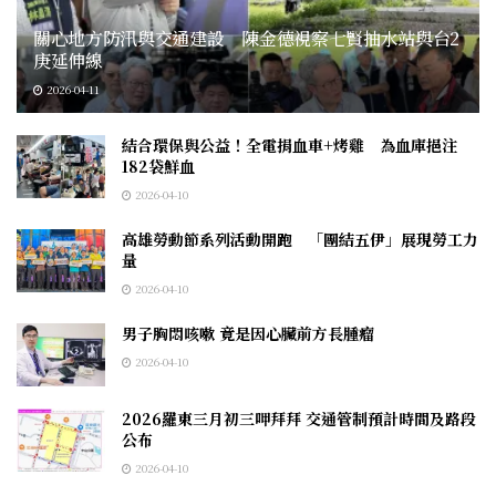
關心地方防汛與交通建設 陳金德視察七賢抽水站與台2
庚延伸線
2026-04-11
結合環保與公益！全電捐血車+烤雞 為血庫挹注
182袋鮮血
2026-04-10
高雄勞動節系列活動開跑 「團結五伊」展現勞工力
量
2026-04-10
男子胸悶咳嗽 竟是因心臟前方長腫瘤
2026-04-10
2026羅東三月初三呷拜拜 交通管制預計時間及路段
公布
2026-04-10