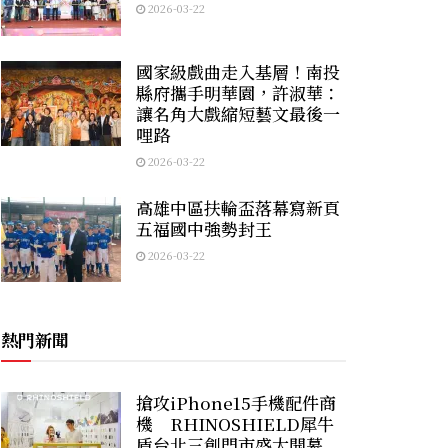
2026-03-22
國家級戲曲走入基層！南投
縣府攜手明華園，許淑華：
讓名角大戲縮短藝文最後一
哩路
2026-03-22
高雄中區扶輪盃落幕寫新頁
五福國中強勢封王
2026-03-22
熱門新聞
搶攻iPhone15手機配件商
機 RHINOSHIELD犀牛
盾台北三創門市盛大開幕