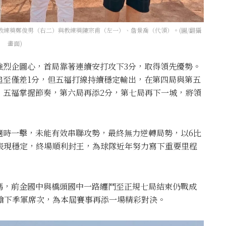
練獎鄭俊男（右二）與教練獎陳宗甫（左一）、詹景喬（代領）。(圖/翻攝
畫面)
強烈企圖心，首局靠著連續安打攻下3分，取得領先優勢。
追至僅差1分，但五福打線持續穩定輸出，在第四局與第五
，五福掌握節奏，第六局再添2分，第七局再下一城，將領
適時一擊，未能有效串聯攻勢，最終無力逆轉局勢，以6比
表現穩定，終場順利封王，為球隊近年努力寫下重要里程
碼，前金國中與橋頭國中一路纏鬥至正規七局結束仍戰成
搶下季軍席次，為本屆賽事再添一場精彩對決。