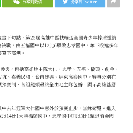
分享到微信
分享到Twitter
畫下句點，第25屆
高雄中區扶輪盃全國青少年棒球邀請
終決戰，由五福國中以12比6擊敗忠孝國中，奪下睽違多年
事寫下高潮。
勁旅參與，包括高雄地主隊大仁、忠孝、五福、橋頭、前金、
古坑、嘉義民和、台南建興、屏東高泰國中。賽事分別在
環預賽制，各組龍頭最終全由地主隊包辦，顯示高雄基層
其中去年冠軍大仁國中意外於預賽止步，無緣衛冕。進入
以14比1大勝橋頭國中，忠孝國中則以3比1擊退前金國