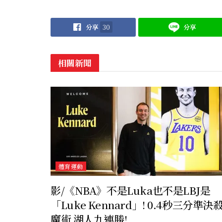
分享
30
分享
相關新聞
體育運動
影/《NBA》不是Luka也不是LBJ是
「Luke Kennard」! 0.4秒三分準決
魔術 湖人九連勝!