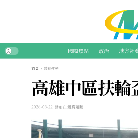
國際焦點
政治
地方社
首頁
體育運動
高雄中區扶輪
2026-03-22
發布在
體育運動