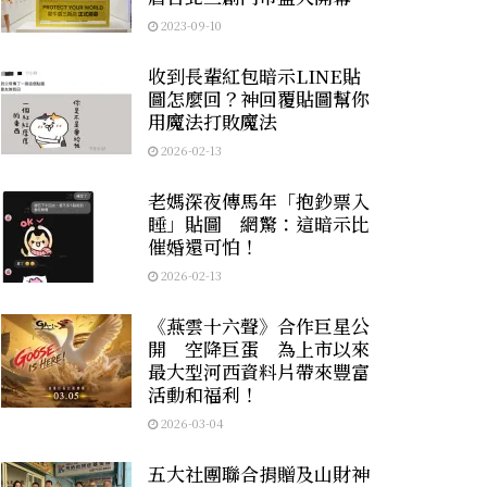
2023-09-10
收到長輩紅包暗示LINE貼
圖怎麼回？神回覆貼圖幫你
用魔法打敗魔法
2026-02-13
老媽深夜傳馬年「抱鈔票入
睡」貼圖 網驚：這暗示比
催婚還可怕！
2026-02-13
《燕雲十六聲》合作巨星公
開 空降巨蛋 為上市以來
最大型河西資料片帶來豐富
活動和福利！
2026-03-04
五大社團聯合捐贈及山財神