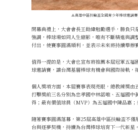
▲
高雄中區扶輪盃全國青少年棒球邀請賽
閉幕典禮上，大會會長
王勛緯
勉勵選手，勝負只
強調，棒球場如同人生縮影，唯有不斷精進與調
付出，使賽事圓滿順利，並表示未來將持續舉辦
值得一提的是，大會也宣布將推薦本屆冠軍五福
球邀請賽
，讓台灣基層棒球有機會與國際接軌，
個人獎項方面，本屆賽事表現亮眼，總教練獎由
打擊獎前三名分別為忠孝國中林諾唯、五福國中
得；最有價值球員（MVP）為五福國中陳品嘉
隨著賽事圓滿落幕，第25屆高雄中區扶輪盃不僅
台與逐夢契機，持續為台灣棒球培育下一代新星