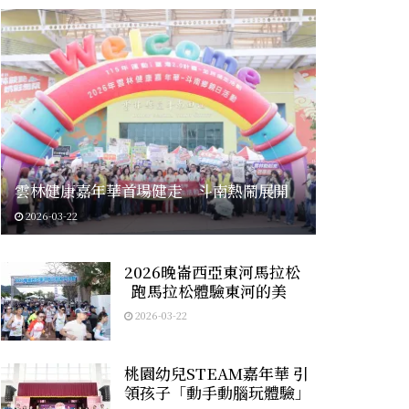
雲林健康嘉年華首場健走 斗南熱鬧展開
2026-03-22
2026晚崙西亞東河馬拉松
跑馬拉松體驗東河的美
2026-03-22
桃園幼兒STEAM嘉年華 引
領孩子「動手動腦玩體驗」