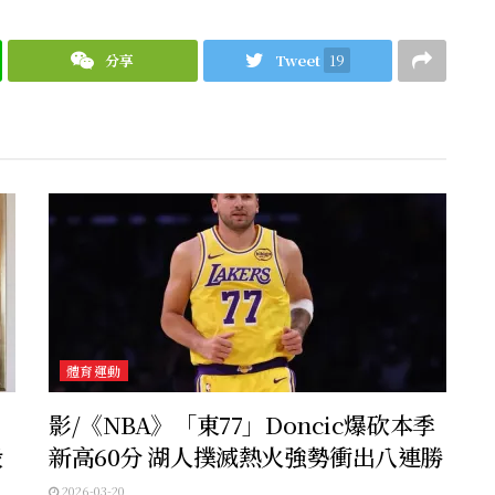
分享
Tweet
19
體育運動
影/《NBA》「東77」Doncic爆砍本季
殺
新高60分 湖人撲滅熱火強勢衝出八連勝
2026-03-20