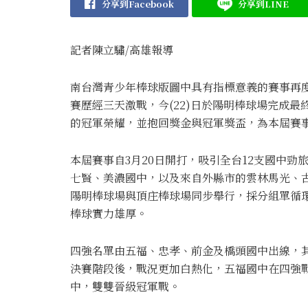
分享到Facebook
分享到LINE
記者陳立驌/高雄報導
南台灣青少年棒球版圖中具有指標意義的賽事再度
賽
歷經三天激戰，今(22)日於
陽明棒球場
完成最
的冠軍榮耀，並抱回獎金與冠軍獎盃，為本屆賽
本屆賽事自3月20日開打，吸引全台12支國中
七賢、美濃國中，以及來自外縣市的雲林馬光、
陽明棒球場與
頂庄棒球場
同步舉行，採分組單循
棒球實力雄厚。
四強名單由五福、忠孝、前金及橋頭國中出線，
決賽階段後，戰況更加白熱化，五福國中在四強戰
中，雙雙晉級冠軍戰。