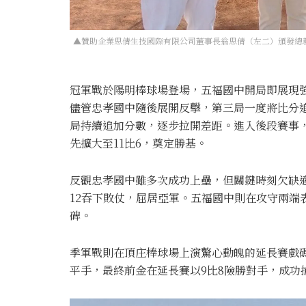
▲贊助企業思倩生技國際有限公司董事長翁思倩（左二）頒發總教
冠軍戰於陽明棒球場登場，五福國中開局即展現
儘管忠孝國中隨後展開反擊，第三局一度將比分
局持續追加分數，逐步拉開差距。進入後段賽事
先擴大至11比6，奠定勝基。
反觀忠孝國中雖多次成功上壘，但關鍵時刻欠缺
12吞下敗仗，屈居亞軍。五福國中則在攻守兩端
碑。
季軍戰則在頂庄棒球場上演驚心動魄的延長賽戲
平手，最終前金在延長賽以9比8險勝對手，成功