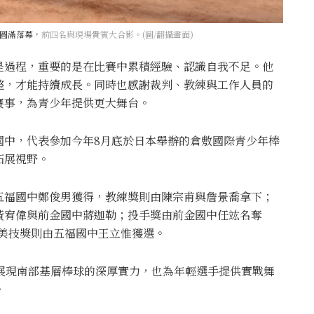
圓滿落幕，
前四名與現場貴賓大合影。(圖/翻攝畫面)
是過程，重要的是在比賽中累積經驗、認識自我不足。他
整，才能持續成長。同時也感謝裁判、教練與工作人員的
賽事，為青少年提供更大舞台。
國中，代表參加今年8月底於日本舉辦的
倉敷國際青少年棒
拓展視野。
五福國中鄭俊男獲得，教練獎則由陳宗甫與詹景喬拿下；
黃宥偉與前金國中蔣迦勒；投手獎由前金國中任竑名奪
；美技獎則由五福國中王立惟獲選。
展現南部基層棒球的深厚實力，也為年輕選手提供實戰舞
。