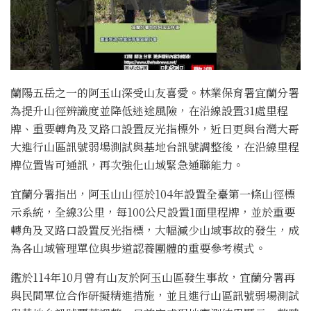
蘭陽五岳之一的阿玉山深受山友喜愛。林業保育署宜蘭分署
為提升山徑辨識度並降低迷途風險，在沿線設置31處里程
牌、重要轉角及叉路口設置反光指標外，近日更與台灣大哥
大進行山區訊號弱場測試與基地台訊號調整後，在沿線里程
牌位置皆可通訊，再次強化山域緊急通聯能力。
宜蘭分署指出，阿玉山山徑於104年設置全臺第一條山徑標
示系統，全線3公里，每100公尺設置1面里程牌，並於重要
轉角及叉路口設置反光指標，大幅減少山域事故的發生，成
為各山域管理單位與步道認養團體的重要參考模式。
鑑於114年10月曾有山友於阿玉山區發生事故，宜蘭分署再
與民間單位合作研擬精進措施，並且進行山區訊號弱場測試