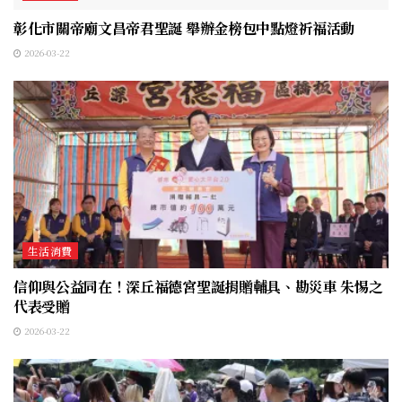
彰化市關帝廟文昌帝君聖誕 舉辦金榜包中點燈祈福活動
2026-03-22
生活消費
信仰與公益同在！深丘福德宮聖誕捐贈輔具、勘災車 朱惕之
代表受贈
2026-03-22