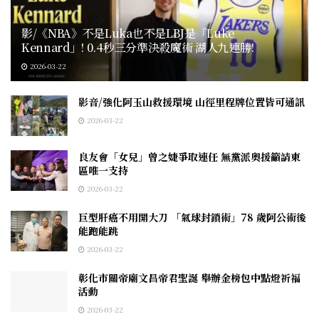
影/《NBA》不是Luka也不是LBJ是「Luke
Kennard」! 0.4秒三分準決殺魔術 湖人九連勝!
2026-03-22
影音/強化阿玉山救援環境 山徑里程牌位置皆可通訊
2026-03-22
良友會「女兒」曾之婕爭取連任 無黨派奧援籲請東
區唯一支持
2026-03-22
巨型肝癌不用開大刀 「氣球封鎖術」78 歲阿公術後
能跑能跳
2026-03-22
彰化市關帝廟文昌帝君聖誕 舉辦金榜包中點燈祈福
活動
2026-03-22