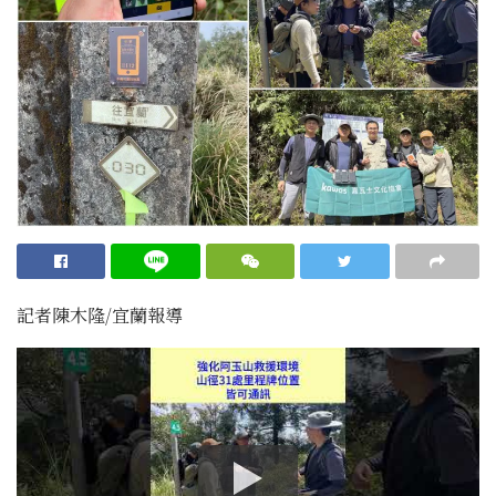
記者陳木隆/宜蘭報導