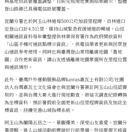
與基地台訊號覆蓋調整，日前完成現地實測結果顯示，整體
登山路線已具備電信訊號覆蓋。
宜蘭分署也於阿玉山林道每500公尺加設里程牌，自林道口
至登山口計4.5公里，維持山域緊急救援通道的暢通。山徑
相關通訊資料每年彙整提供林業保育署作為政府開放資料
「山區手機可通訊點標示資訊」，供電信業者更新與民眾登
山通訊參考使用。同時也與臺灣登山常用離線地圖「魯地
圖」合作更新資訊，讓山友透過離線地圖掌握所在里程位置
與通訊情形。
此外，臺灣戶外運動服飾品牌kawas嘉瓦士有限公司/社團
法人台灣嘉瓦士文化協會也與宜蘭分署簽訂阿玉山山徑認養
契約，並與台灣大哥大進行現地勘查，將這次調查紀錄轉換
為坐標資料，預計暑假前全面更新山徑里程牌資訊及加註坐
標資訊，持續完善山域指標系統。
阿玉山為蘭陽五岳之一，景觀優美，深受山友喜愛。宜蘭分
署提醒，進入山域活動前應做好行前準備，包括掌握天候資