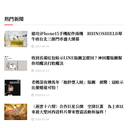
熱門新聞
搶攻iPhone15手機配件商機 RHINOSHIELD犀
牛盾台北三創門市盛大開幕
2023-09-10
收到長輩紅包暗示LINE貼圖怎麼回？神回覆貼圖幫
你用魔法打敗魔法
2026-02-13
老媽深夜傳馬年「抱鈔票入睡」貼圖 網驚：這暗示
比催婚還可怕！
2026-02-13
《燕雲十六聲》合作巨星公開 空降巨蛋 為上市以
來最大型河西資料片帶來豐富活動和福利！
2026-03-04