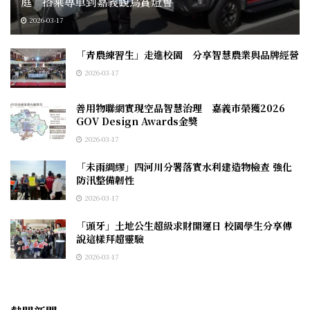
庭 搭乘專車到嘉義觀鳥賞燈會
2026-03-17
「青農練習生」走進校園 分享智慧農業與品牌經營
2026-03-17
善用物聯網實現空品智慧治理 嘉義市榮獲2026
GOV Design Awards金獎
2026-03-17
「未雨綢繆」四河川分署落實水利建造物檢查 強化
防汛整備韌性
2026-03-17
「頭牙」土地公生超級求財開運日 校園學生分享傳
說這樣拜超靈驗
2026-03-17