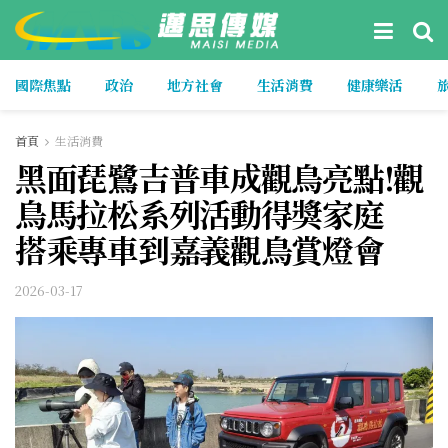
國際焦點
政治
地方社會
生活消費
健康樂活
首頁
生活消費
黑面琵鷺吉普車成觀鳥亮點!觀
鳥馬拉松系列活動得獎家庭
搭乘專車到嘉義觀鳥賞燈會
2026-03-17