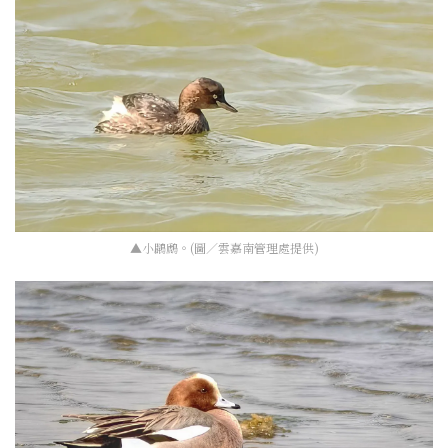
▲小鸊鷉。(圖／雲嘉南管理處提供)