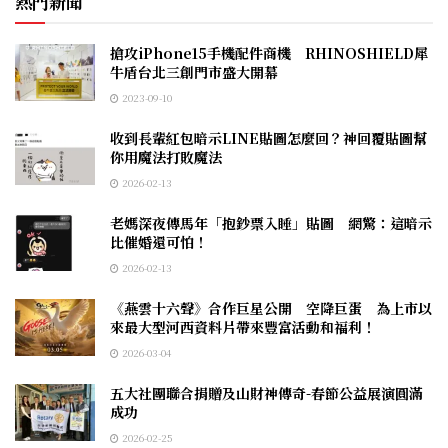
熱門新聞
搶攻iPhone15手機配件商機 RHINOSHIELD犀
牛盾台北三創門市盛大開幕
2023-09-10
收到長輩紅包暗示LINE貼圖怎麼回？神回覆貼圖幫
你用魔法打敗魔法
2026-02-13
老媽深夜傳馬年「抱鈔票入睡」貼圖 網驚：這暗示
比催婚還可怕！
2026-02-13
《燕雲十六聲》合作巨星公開 空降巨蛋 為上市以
來最大型河西資料片帶來豐富活動和福利！
2026-03-04
五大社團聯合捐贈及山財神傳奇-春節公益展演圓滿
成功
2026-02-25