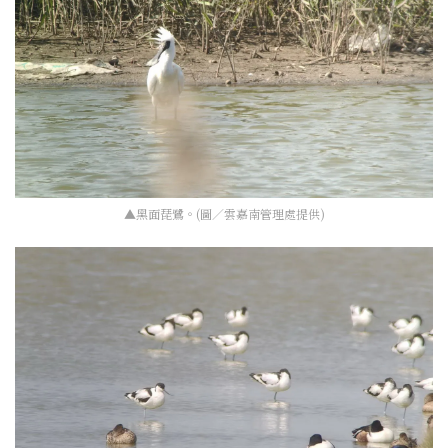
▲黑面琵鷺。(圖／雲嘉南管理處提供)