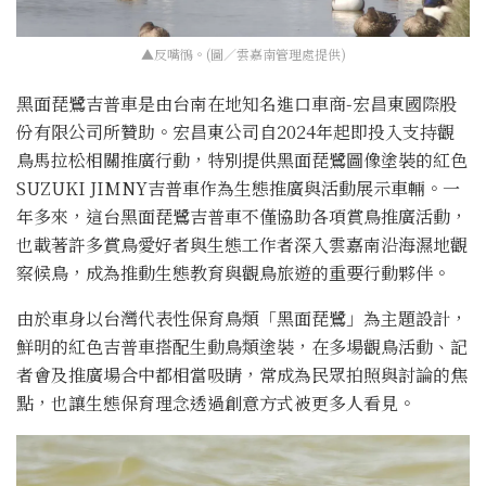
▲反嘴鴴。(圖／雲嘉南管理處提供)
黑面琵鷺吉普車是由台南在地知名進口車商-宏昌東國際股
份有限公司所贊助。宏昌東公司自2024年起即投入支持觀
鳥馬拉松相關推廣行動，特別提供黑面琵鷺圖像塗裝的紅色
SUZUKI JIMNY吉普車作為生態推廣與活動展示車輛。一
年多來，這台黑面琵鷺吉普車不僅協助各項賞鳥推廣活動，
也載著許多賞鳥愛好者與生態工作者深入雲嘉南沿海濕地觀
察候鳥，成為推動生態教育與觀鳥旅遊的重要行動夥伴。
由於車身以台灣代表性保育鳥類「黑面琵鷺」為主題設計，
鮮明的紅色吉普車搭配生動鳥類塗裝，在多場觀鳥活動、記
者會及推廣場合中都相當吸睛，常成為民眾拍照與討論的焦
點，也讓生態保育理念透過創意方式被更多人看見。