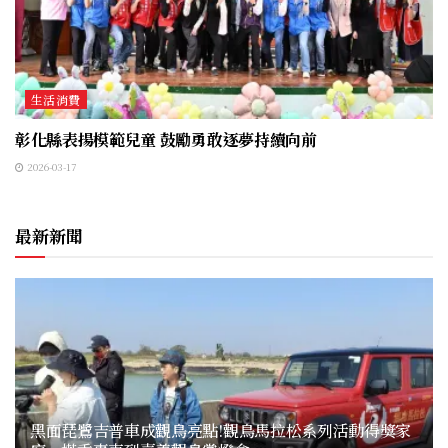
生活消費
彰化縣表揚模範兒童 鼓勵勇敢逐夢持續向前
2026-03-17
最新新聞
黑面琵鷺吉普車成觀鳥亮點!觀鳥馬拉松系列活動得獎家