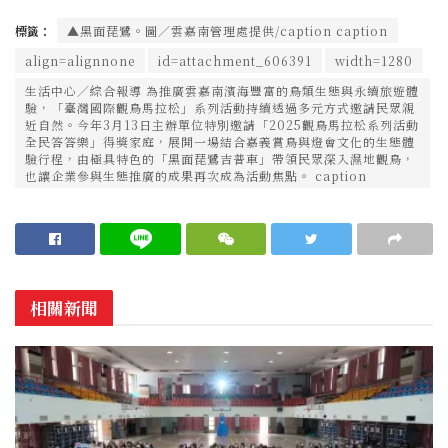
標籤：
▲黑面琵鷺。圖／雲嘉南管理處提供/caption caption
align=alignnone
id=attachment_606391
width=1280
生活中心／綜合報導 為推廣雲嘉南濱海豐富的鳥類生態與永續旅遊體
驗，「臺灣國際觀鳥馬拉松」系列活動持續透過多元方式邀請民眾親
近自然。今年3月13日主辦單位特別邀請「2025觀鳥馬拉松系列活動
全民答答樂」得獎家庭，展開一場結合嘉義賞鳥與燈會文化的生態體
驗行程，由極具特色的「黑面琵鷺吉普車」帶領民眾深入濕地觀鳥，
也讓企業參與生態推廣的成果再次成為活動焦點。 caption
相關新聞