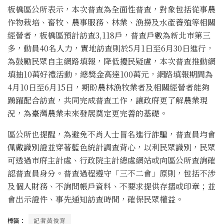
板橋區公所表示，本次普查為全面性普查，對象包括從事農
作物栽培、畜牧、農事服務、林業、漁撈及水產養殖等相關
經營者，板橋區預計訪查3,118戶，普查戶數為新北市第三
多，動員40名人力，實地訪查則於5月1日至6月30日進行，
為鼓勵民眾自主網路填報，降低擾民疑慮，本次普查推動網
填抽10萬好禮活動，總獎金高達100萬元，網路填報期間為
4月10日至6月15日，期盼農林漁牧業者及相關經營者能夠
踴躍配合訪查，共同完成普查工作，讓政府更了解農業現
況，為臺灣農業未來發展奠定更完善的基礎。
區公所也提醒，為避免不肖人士冒名進行詐騙，普查員均會
佩戴識別證並穿著藍色統計調查背心，以利民眾識別，民眾
可透過市府主計處、行政院主計總處網站或向區公所查詢確
認普查員身分。普查過程遵守「三不二會」原則，包括不涉
及個人財務、不詢問帳戶資料、不要求提供存摺或印章；並
會出示證件、事先通知訪查時間，確保民眾權益。
標籤：
記者黃俊育