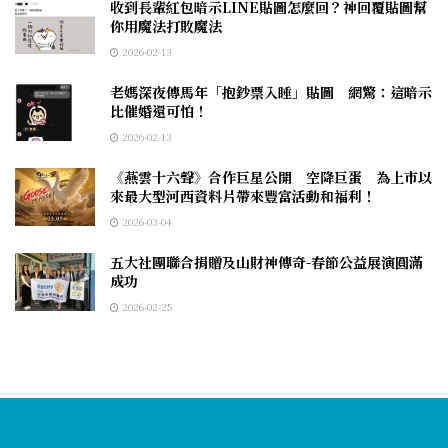
收到長輩紅包暗示LINE貼圖怎麼回？神回覆貼圖幫
你用魔法打敗魔法
2026-02-13
老媽深夜傳馬年「抱鈔票入睡」貼圖 網驚：這暗示
比催婚還可怕！
2026-02-13
《燕雲十六聲》合作巨星公開 空降巨蛋 為上市以
來最大型河西資料片帶來豐富活動和福利！
2026-03-04
五大社團聯合捐贈及山財神傳奇-春節公益展演圓滿
成功
2026-02-25