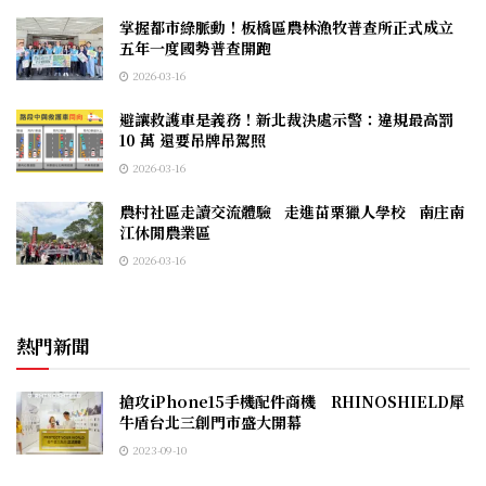
掌握都市綠脈動！板橋區農林漁牧普查所正式成立
五年一度國勢普查開跑
2026-03-16
避讓救護車是義務！新北裁決處示警：違規最高罰
10 萬 還要吊牌吊駕照
2026-03-16
農村社區走讀交流體驗 走進苗栗獵人學校 南庄南
江休閒農業區
2026-03-16
熱門新聞
搶攻iPhone15手機配件商機 RHINOSHIELD犀
牛盾台北三創門市盛大開幕
2023-09-10